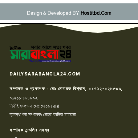
Design & Developed BY
Hostitbd.Com
সংবাদ সম্মেলনে অভিযোগ অস্বীকার
উদ্দেশ্য প্রণোদিত সংবাদ প্রকাশের
৬
প্রতিবাদ নাজির হাসানের
পাবনার আটঘরিয়ার একদন্তে সিঁধ
কেটে ঘরে ঢুকে স্কুল শিক্ষিকাকে হত্যা
৭
টয়লেটের ট্যাংকি থেকে লাশ উদ্ধার
রাজশাহীতে সন্ত্রাসী হামলায় গুরুতর
DAILYSARABANGLA24.COM
আহত সাংবাদিক সম্রাট, হাসপাতালে
৮
চিকিৎসাধীন
সম্পাদক ও প্রকাশক : মোঃ মোবারক বিশ্বাস, ০১৭১২-০২৬৫৩৯,
০১৯১১-৮৮৮৮৯২
পাবনা জেলা জাসাসের আহবায়ক
নির্বাহি সম্পাদক মোঃ সোহেল রানা
খালেদ হোসেন পরাগের বিরুদ্ধে
৯
চাঁদাবাজি ও হয়রানির অভিযোগ
ব্যবস্থাপনা সম্পাদকঃ মোছা: কানিজ ফাতেমা
সম্পাদক মন্ডলির সদস্য
বিশ্বের সঙ্গে শিক্ষার্থীদের সংযোগ গড়ে
তুলতে হবে: শিমুল বিশ্বাস