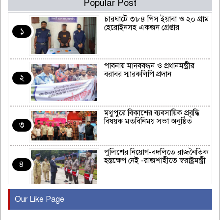
Popular Post
চারঘাটে ৩৮৪ পিস ইয়াবা ও ২০ গ্রাম
হেরোইনসহ একজন গ্রেপ্তার
১
পাবনায় মানববন্ধন ও প্রধানমন্ত্রীর
বরাবর স্মারকলিপি প্রদান
২
মধুপুরে বিকাশের ব্যবসায়িক প্রবৃদ্ধি
বিষয়ক মতবিনিময় সভা অনুষ্ঠিত
৩
পুলিশের নিয়োগ-বদলিতে রাজনৈতিক
হস্তক্ষেপ নেই -রাজশাহীতে স্বরাষ্ট্রমন্ত্রী
৪
Our Like Page
কুষ্টিয়ায় মাছরাঙা টেলিভিশনের ১৫
বছর পূর্তি উদযাপন
৫