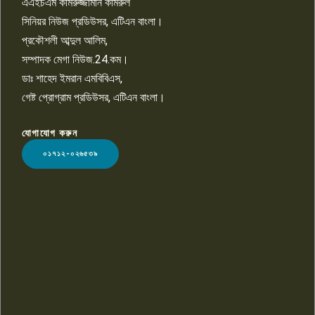
এএইচএম কামরুজ্জামান কামরুল
১০
সিনিয়র নিউজ প্রডিউসর, এটিএন বাংলা।
প্রকৌশলী আব্দুল আলিম,
সম্পাদক মেগা নিউজ.24.কম।
ডাঃ শাহেদ ইমরান এমবিবিএস,
গেষ্ট প্রোগ্রাম প্রডিউসর, এটিএন বাংলা।
যোগাযোগ করুন
LOGO
০১৭১২-০২৬৫৩৯