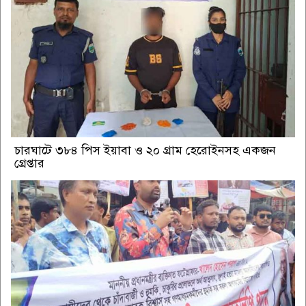
চারঘাটে ৩৮৪ পিস ইয়াবা ও ২০ গ্রাম হেরোইনসহ একজন
গ্রেপ্তার