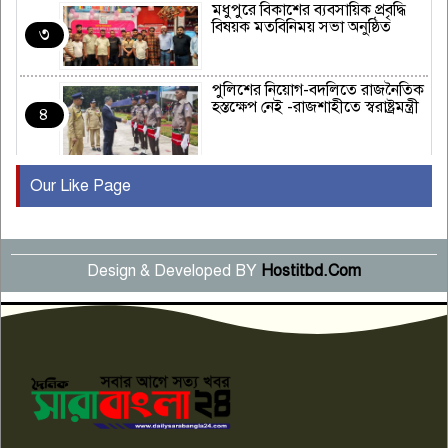
মধুপুরে বিকাশের ব্যবসায়িক প্রবৃদ্ধি
বিষয়ক মতবিনিময় সভা অনুষ্ঠিত
৩
পুলিশের নিয়োগ-বদলিতে রাজনৈতিক
হস্তক্ষেপ নেই -রাজশাহীতে স্বরাষ্ট্রমন্ত্রী
৪
Our Like Page
কুষ্টিয়ায় মাছরাঙা টেলিভিশনের ১৫
বছর পূর্তি উদযাপন
৫
Design & Developed BY
Hostitbd.Com
সংবাদ সম্মেলনে অভিযোগ অস্বীকার
উদ্দেশ্য প্রণোদিত সংবাদ প্রকাশের
৬
প্রতিবাদ নাজির হাসানের
পাবনার আটঘরিয়ার একদন্তে সিঁধ
কেটে ঘরে ঢুকে স্কুল শিক্ষিকাকে হত্যা
৭
টয়লেটের ট্যাংকি থেকে লাশ উদ্ধার