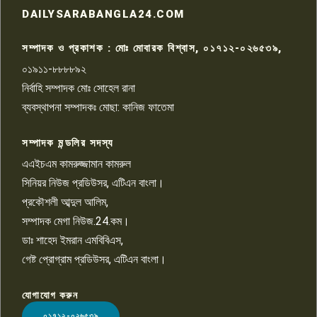
রাজশাহীতে সন্ত্রাসী হামলায় গুরুতর
DAILYSARABANGLA24.COM
আহত সাংবাদিক সম্রাট, হাসপাতালে
৮
চিকিৎসাধীন
সম্পাদক ও প্রকাশক : মোঃ মোবারক বিশ্বাস, ০১৭১২-০২৬৫৩৯,
০১৯১১-৮৮৮৮৯২
পাবনা জেলা জাসাসের আহবায়ক
নির্বাহি সম্পাদক মোঃ সোহেল রানা
খালেদ হোসেন পরাগের বিরুদ্ধে
৯
চাঁদাবাজি ও হয়রানির অভিযোগ
ব্যবস্থাপনা সম্পাদকঃ মোছা: কানিজ ফাতেমা
সম্পাদক মন্ডলির সদস্য
বিশ্বের সঙ্গে শিক্ষার্থীদের সংযোগ গড়ে
তুলতে হবে: শিমুল বিশ্বাস
এএইচএম কামরুজ্জামান কামরুল
১০
সিনিয়র নিউজ প্রডিউসর, এটিএন বাংলা।
প্রকৌশলী আব্দুল আলিম,
সম্পাদক মেগা নিউজ.24.কম।
ডাঃ শাহেদ ইমরান এমবিবিএস,
গেষ্ট প্রোগ্রাম প্রডিউসর, এটিএন বাংলা।
যোগাযোগ করুন
LOGO
০১৭১২-০২৬৫৩৯