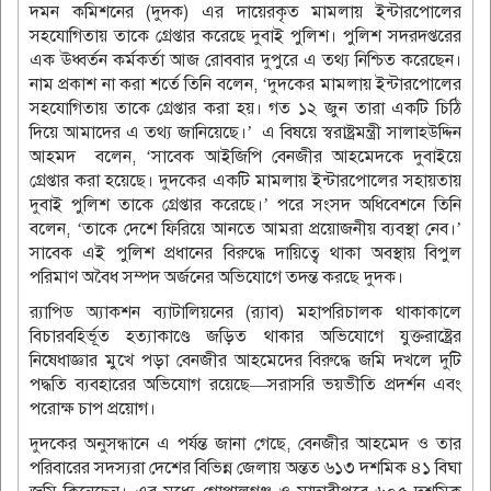
দমন কমিশনের (দুদক) এর দায়েরকৃত মামলায় ইন্টারপোলের
সহযোগিতায় তাকে গ্রেপ্তার করেছে দুবাই পুলিশ। পুলিশ সদরদপ্তরের
এক ঊধ্বর্তন কর্মকর্তা আজ রোববার দুপুরে এ তথ্য নিশ্চিত করেছেন।
নাম প্রকাশ না করা শর্তে তিনি বলেন, ‘দুদকের মামলায় ইন্টারপোলের
সহযোগিতায় তাকে গ্রেপ্তার করা হয়। গত ১২ জুন তারা একটি চিঠি
দিয়ে আমাদের এ তথ্য জানিয়েছে।’ এ বিষয়ে স্বরাষ্ট্রমন্ত্রী সালাহউদ্দিন
আহমদ বলেন, ‘সাবেক আইজিপি বেনজীর আহমেদকে দুবাইয়ে
গ্রেপ্তার করা হয়েছে। দুদকের একটি মামলায় ইন্টারপোলের সহায়তায়
দুবাই পুলিশ তাকে গ্রেপ্তার করেছে।’ পরে সংসদ অধিবেশনে তিনি
বলেন, ‘তাকে দেশে ফিরিয়ে আনতে আমরা প্রয়োজনীয় ব্যবস্থা নেব।’
সাবেক এই পুলিশ প্রধানের বিরুদ্ধে দায়িত্বে থাকা অবস্থায় বিপুল
পরিমাণ অবৈধ সম্পদ অর্জনের অভিযোগে তদন্ত করছে দুদক।
র‌্যাপিড অ্যাকশন ব্যাটালিয়নের (র‌্যাব) মহাপরিচালক থাকাকালে
বিচারবহির্ভূত হত্যাকাণ্ডে জড়িত থাকার অভিযোগে যুক্তরাষ্ট্রের
নিষেধাজ্ঞার মুখে পড়া বেনজীর আহমেদের বিরুদ্ধে জমি দখলে দুটি
পদ্ধতি ব্যবহারের অভিযোগ রয়েছে—সরাসরি ভয়ভীতি প্রদর্শন এবং
পরোক্ষ চাপ প্রয়োগ।
দুদকের অনুসন্ধানে এ পর্যন্ত জানা গেছে, বেনজীর আহমেদ ও তার
পরিবারের সদস্যরা দেশের বিভিন্ন জেলায় অন্তত ৬১৩ দশমিক ৪১ বিঘা