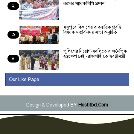
বরাবর স্মারকলিপি প্রদান
২
মধুপুরে বিকাশের ব্যবসায়িক প্রবৃদ্ধি
বিষয়ক মতবিনিময় সভা অনুষ্ঠিত
৩
পুলিশের নিয়োগ-বদলিতে রাজনৈতিক
হস্তক্ষেপ নেই -রাজশাহীতে স্বরাষ্ট্রমন্ত্রী
৪
Our Like Page
কুষ্টিয়ায় মাছরাঙা টেলিভিশনের ১৫
বছর পূর্তি উদযাপন
৫
Design & Developed BY
Hostitbd.Com
সংবাদ সম্মেলনে অভিযোগ অস্বীকার
উদ্দেশ্য প্রণোদিত সংবাদ প্রকাশের
৬
প্রতিবাদ নাজির হাসানের