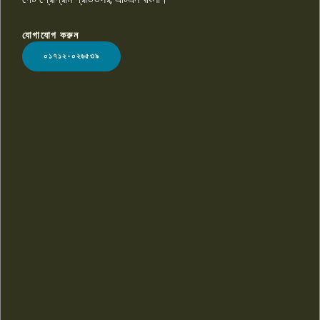
যোগাযোগ করুন
LOGO
০১৭১২-০২৬৫৩৯