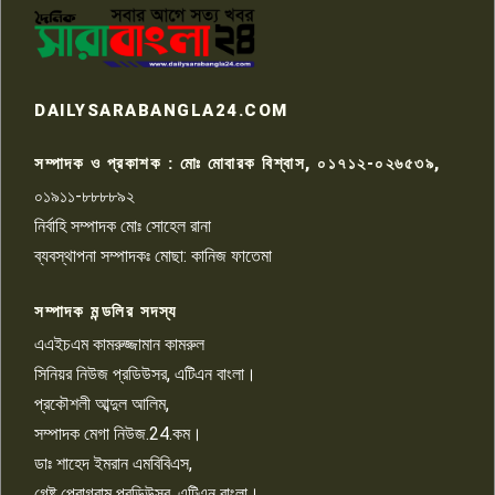
পাবনার আটঘরিয়ার একদন্তে সিঁধ
কেটে ঘরে ঢুকে স্কুল শিক্ষিকাকে হত্যা
৭
টয়লেটের ট্যাংকি থেকে লাশ উদ্ধার
রাজশাহীতে সন্ত্রাসী হামলায় গুরুতর
DAILYSARABANGLA24.COM
আহত সাংবাদিক সম্রাট, হাসপাতালে
৮
চিকিৎসাধীন
সম্পাদক ও প্রকাশক : মোঃ মোবারক বিশ্বাস, ০১৭১২-০২৬৫৩৯,
০১৯১১-৮৮৮৮৯২
পাবনা জেলা জাসাসের আহবায়ক
নির্বাহি সম্পাদক মোঃ সোহেল রানা
খালেদ হোসেন পরাগের বিরুদ্ধে
৯
চাঁদাবাজি ও হয়রানির অভিযোগ
ব্যবস্থাপনা সম্পাদকঃ মোছা: কানিজ ফাতেমা
সম্পাদক মন্ডলির সদস্য
বিশ্বের সঙ্গে শিক্ষার্থীদের সংযোগ গড়ে
তুলতে হবে: শিমুল বিশ্বাস
এএইচএম কামরুজ্জামান কামরুল
১০
সিনিয়র নিউজ প্রডিউসর, এটিএন বাংলা।
প্রকৌশলী আব্দুল আলিম,
সম্পাদক মেগা নিউজ.24.কম।
ডাঃ শাহেদ ইমরান এমবিবিএস,
গেষ্ট প্রোগ্রাম প্রডিউসর, এটিএন বাংলা।