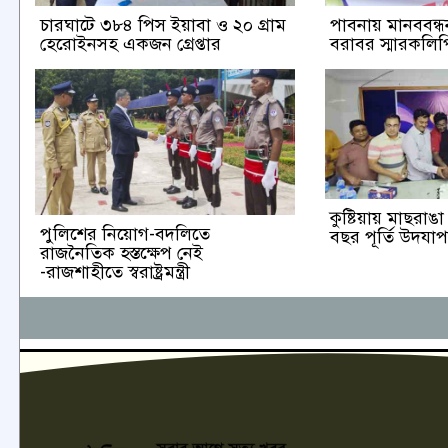
চারঘাটে ৩৮৪ পিস ইয়াবা ও ২০ গ্রাম
পাবনায় মানববন্ধন 
হেরোইনসহ একজন গ্রেপ্তার
বরাবর স্মারকলিপি
কুষ্টিয়ায় মাছরা
পুলিশের নিয়োগ-বদলিতে
বছর পূর্তি উদযা
রাজনৈতিক হস্তক্ষেপ নেই
-রাজশাহীতে স্বরাষ্ট্রমন্ত্রী