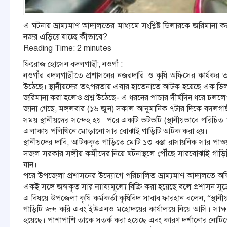
এ ঘটনায় ভ্রাম্যমাণ আদালতের মাধ্যমে সংশ্লিষ্ট ডিলারকে জরিমানা 
নজর এড়িয়ে যাচ্ছে কীভাবে?
Reading Time:
2
minutes
ফিরোজ হোসেন বদলগাছী, নওগাঁ :
নওগাঁর বদলগাছীতে প্রশাসনের নজরদারি ও কৃষি অফিসের কার্যকর 
উঠেছে। স্থানীয়দের তৎপরতায় এবার হাতেনাতে আটক হয়েছে এক ডিলারের
জরিমানা করা হলেও প্রশ্ন উঠেছে- এ ধরনের পাচার দীর্ঘদিন ধরে চলল
জানা গেছে, মঙ্গলবার (১৬ জুন) সকাল আনুমানিক ৭টার দিকে বদলগাছী
সময় স্থানীয়দের সন্দেহ হয়। পরে একটি ভটভটি (স্থানীয়ভাবে পরিচিত
এলাকায় পলিথিনে মোড়ানো সার বোঝাই গাড়িটি আটক করা হয়।
স্থানীয়দের দাবি, আটককৃত গাড়িতে মোট ১৩ বস্তা রাসায়নিক সার পাওয়
সজল সরকার সঙ্গীয় কর্মীদের নিয়ে ঘটনাস্থলে পৌঁছে সারবোঝাই গাড়িট
যান।
পরে উপজেলা প্রশাসনের উদ্যোগে পরিচালিত ভ্রাম্যমাণ আদালতে অভ
একই সঙ্গে জব্দকৃত সার ন্যায্যমূল্যে বিক্রি করা হয়েছে বলে প্রশাসন সূত
এ বিষয়ে উপজেলা কৃষি কর্মকর্তা কৃষিবিদ সাবাব ফারহান বলেন, “স্
গাড়িটি জব্দ করি এবং ইউএনও মহোদয়ের কার্যালয়ে নিয়ে আসি। সাক্ষ্
হয়েছে। পাশাপাশি তাকে সতর্ক করা হয়েছে এবং কারণ দর্শানোর নোটিশ