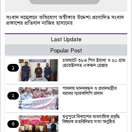
সংবাদ সম্মেলনে অভিযোগ অস্বীকার উদ্দেশ্য প্রণোদিত সংবাদ
প্রকাশের প্রতিবাদ নাজির হাসানের
Last Update
Popular Post
চারঘাটে ৩৮৪ পিস ইয়াবা ও ২০ গ্রাম
হেরোইনসহ একজন গ্রেপ্তার
১
পাবনায় মানববন্ধন ও প্রধানমন্ত্রীর
বরাবর স্মারকলিপি প্রদান
২
মধুপুরে বিকাশের ব্যবসায়িক প্রবৃদ্ধি
বিষয়ক মতবিনিময় সভা অনুষ্ঠিত
৩