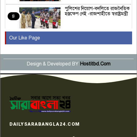
পুলিশের নিয়োগ-বদলিতে রাজনৈতিক
হস্তক্ষেপ নেই -রাজশাহীতে স্বরাষ্ট্রমন্ত্রী
৪
Our Like Page
কুষ্টিয়ায় মাছরাঙা টেলিভিশনের ১৫
বছর পূর্তি উদযাপন
৫
Design & Developed BY
Hostitbd.Com
সংবাদ সম্মেলনে অভিযোগ অস্বীকার
উদ্দেশ্য প্রণোদিত সংবাদ প্রকাশের
৬
প্রতিবাদ নাজির হাসানের
পাবনার আটঘরিয়ার একদন্তে সিঁধ
কেটে ঘরে ঢুকে স্কুল শিক্ষিকাকে হত্যা
৭
টয়লেটের ট্যাংকি থেকে লাশ উদ্ধার
রাজশাহীতে সন্ত্রাসী হামলায় গুরুতর
DAILYSARABANGLA24.COM
আহত সাংবাদিক সম্রাট, হাসপাতালে
৮
চিকিৎসাধীন