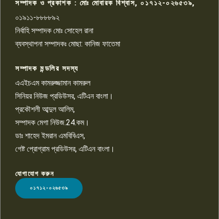
সম্পাদক ও প্রকাশক : মোঃ মোবারক বিশ্বাস, ০১৭১২-০২৬৫৩৯,
০১৯১১-৮৮৮৮৯২
পাবনা জেলা জাসাসের আহবায়ক
নির্বাহি সম্পাদক মোঃ সোহেল রানা
খালেদ হোসেন পরাগের বিরুদ্ধে
৯
চাঁদাবাজি ও হয়রানির অভিযোগ
ব্যবস্থাপনা সম্পাদকঃ মোছা: কানিজ ফাতেমা
সম্পাদক মন্ডলির সদস্য
বিশ্বের সঙ্গে শিক্ষার্থীদের সংযোগ গড়ে
তুলতে হবে: শিমুল বিশ্বাস
এএইচএম কামরুজ্জামান কামরুল
১০
সিনিয়র নিউজ প্রডিউসর, এটিএন বাংলা।
প্রকৌশলী আব্দুল আলিম,
সম্পাদক মেগা নিউজ.24.কম।
ডাঃ শাহেদ ইমরান এমবিবিএস,
গেষ্ট প্রোগ্রাম প্রডিউসর, এটিএন বাংলা।
যোগাযোগ করুন
LOGO
০১৭১২-০২৬৫৩৯