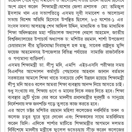
উদ্বোধন শেষে সূধী সমাবেশ ও আলোচনা সভায় প্রধান অতিথি হিসেবে
অংশ গ্রহণ করেন শিক্ষামন্ত্রী।যশোর জেলা প্রশাসক মো: তমিজুল
ইসলাম খান এর সভাপতিত্বে এসময় সূধী সমাবেশ ও আলোচনা
সভায় বিশেষ অতিথি হিসেবে উপস্থিত ছিলেন, ৮৫ যশোর-১ এর
সংসদ সদস্য আলহাজ্ব শেখ আফিল উদ্দিন, মাধ্যমিক ও উচ্চ মাধ্যমিক
শিক্ষা অধিদপ্তরের মহা পরিচালক অধ্যাপক নেহাল আহমেদ, জাতীয়
বিশ্ববিদ্যালয়ের উপাচার্য অধ্যাপক ড: মশিউর রহমান, শার্শা উপজেলা
চেয়ারম্যান বীর মুক্তিযোদ্ধা সিরাজুল হক মঞ্জু, সাবেক রাষ্ট্রদূত মুন্সি
ফয়েজ আহমেদসহ উপজেলার বিভিন্ন পর্যায়ের সামাজি রাজনৈতিক
ও গণ্যমান্য ব্যক্তিবর্গ।
এসময় শিক্ষামন্ত্রী ডা. দীপু মনি, এমপি এইচএসসি পরীক্ষার সময়
বিএনপির আন্দোলন কর্মসূচি পেছানোর আহবান জানান বর্তমান
সরকারের আমলে শিক্ষা খাতে সবচেয়ে বেশি উন্নয়ন হয়েছে শিক্ষামন্ত্রী
দীপু মনি আরও বলেন আমরা শিক্ষা ব্যবস্থায় আনন্দ নিয়ে আসতে চাই।
শুধু সংখ্যায় নয়, শিক্ষায় গুণে ও মানের দিকে নজর দিতে হবে। শিক্ষা
ব্যবস্থার ক্রুটি খুঁজে বের করে মাননীয় প্রধানমন্ত্রীর দূরদৃষ্টি ও সানুগ্রহ
নির্দেশনায় দক্ষ জনশক্তি গড়ে তুলতে কাজ করতে হবে।
এর আগে ডক্টর মশিউর রহমান মহিলা কলেজের নবনির্মিত ভবন ও
কলেজ চত্বর ঘুরে ঘুরে দেখেন এবং শিক্ষকদের সাথে মতবিনিময়
করেন তিনি। এদিকে শার্শার মাটিতে শিক্ষামন্ত্রীর আগমনে দলমত
নির্বিশেষে মাননীয় মন্ত্রীকে ফুলেল শুভেচছায় সীক্ত করেন কলেজের