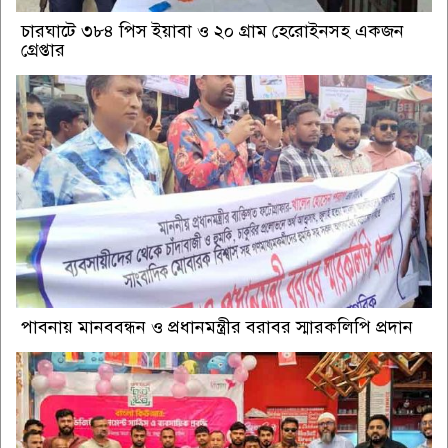
চারঘাটে ৩৮৪ পিস ইয়াবা ও ২০ গ্রাম হেরোইনসহ একজন
গ্রেপ্তার
পাবনায় মানববন্ধন ও প্রধানমন্ত্রীর বরাবর স্মারকলিপি প্রদান