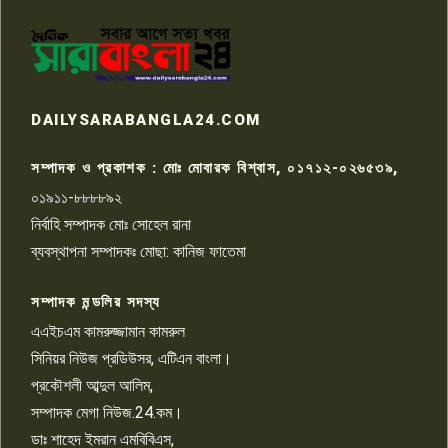
পাবনার আটঘরিয়ার একদন্তে সিঁধ
কেটে ঘরে ঢুকে স্কুল শিক্ষিকাকে হত্যা
৭
টয়লেটের ট্যাংকি থেকে লাশ উদ্ধার
রাজশাহীতে সন্ত্রাসী হামলায় গুরুতর
DAILYSARABANGLA24.COM
আহত সাংবাদিক সম্রাট, হাসপাতালে
৮
চিকিৎসাধীন
সম্পাদক ও প্রকাশক : মোঃ মোবারক বিশ্বাস, ০১৭১২-০২৬৫৩৯,
০১৯১১-৮৮৮৮৯২
পাবনা জেলা জাসাসের আহবায়ক
নির্বাহি সম্পাদক মোঃ সোহেল রানা
খালেদ হোসেন পরাগের বিরুদ্ধে
৯
চাঁদাবাজি ও হয়রানির অভিযোগ
ব্যবস্থাপনা সম্পাদকঃ মোছা: কানিজ ফাতেমা
সম্পাদক মন্ডলির সদস্য
বিশ্বের সঙ্গে শিক্ষার্থীদের সংযোগ গড়ে
তুলতে হবে: শিমুল বিশ্বাস
এএইচএম কামরুজ্জামান কামরুল
১০
সিনিয়র নিউজ প্রডিউসর, এটিএন বাংলা।
প্রকৌশলী আব্দুল আলিম,
সম্পাদক মেগা নিউজ.24.কম।
ডাঃ শাহেদ ইমরান এমবিবিএস,