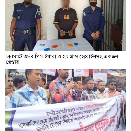
চারঘাটে ৩৮৪ পিস ইয়াবা ও ২০ গ্রাম হেরোইনসহ একজন
গ্রেপ্তার