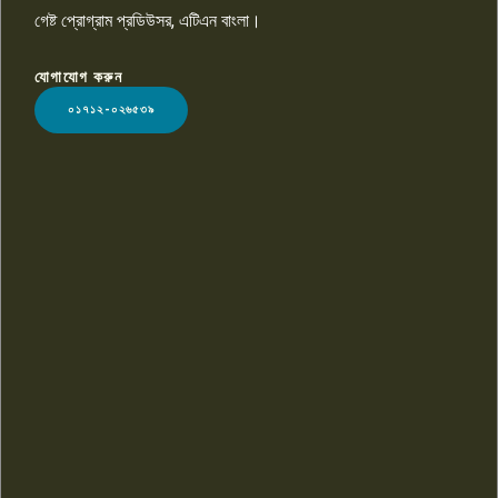
গেষ্ট প্রোগ্রাম প্রডিউসর, এটিএন বাংলা।
যোগাযোগ করুন
LOGO
০১৭১২-০২৬৫৩৯