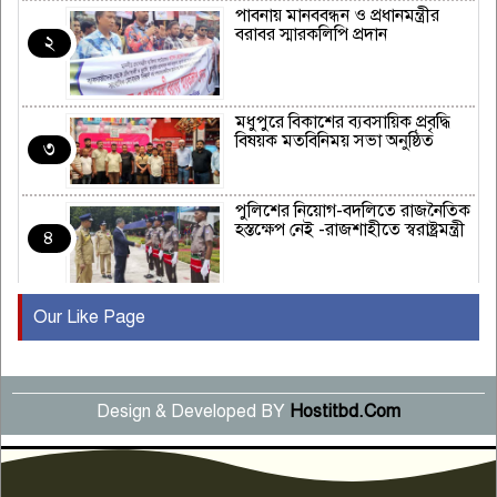
পাবনায় মানববন্ধন ও প্রধানমন্ত্রীর
বরাবর স্মারকলিপি প্রদান
২
মধুপুরে বিকাশের ব্যবসায়িক প্রবৃদ্ধি
বিষয়ক মতবিনিময় সভা অনুষ্ঠিত
৩
পুলিশের নিয়োগ-বদলিতে রাজনৈতিক
হস্তক্ষেপ নেই -রাজশাহীতে স্বরাষ্ট্রমন্ত্রী
৪
Our Like Page
কুষ্টিয়ায় মাছরাঙা টেলিভিশনের ১৫
বছর পূর্তি উদযাপন
৫
Design & Developed BY
Hostitbd.Com
সংবাদ সম্মেলনে অভিযোগ অস্বীকার
উদ্দেশ্য প্রণোদিত সংবাদ প্রকাশের
৬
প্রতিবাদ নাজির হাসানের