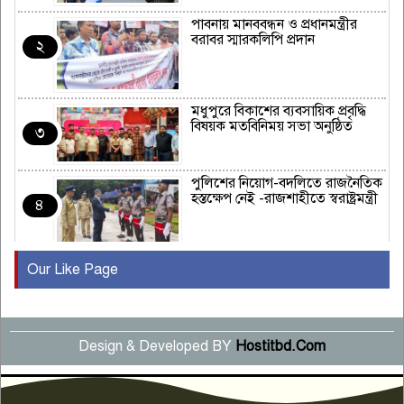
পাবনায় মানববন্ধন ও প্রধানমন্ত্রীর
বরাবর স্মারকলিপি প্রদান
২
মধুপুরে বিকাশের ব্যবসায়িক প্রবৃদ্ধি
বিষয়ক মতবিনিময় সভা অনুষ্ঠিত
৩
পুলিশের নিয়োগ-বদলিতে রাজনৈতিক
হস্তক্ষেপ নেই -রাজশাহীতে স্বরাষ্ট্রমন্ত্রী
৪
Our Like Page
কুষ্টিয়ায় মাছরাঙা টেলিভিশনের ১৫
বছর পূর্তি উদযাপন
৫
Design & Developed BY
Hostitbd.Com
সংবাদ সম্মেলনে অভিযোগ অস্বীকার
উদ্দেশ্য প্রণোদিত সংবাদ প্রকাশের
৬
প্রতিবাদ নাজির হাসানের