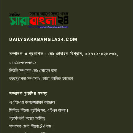
পাবনার আটঘরিয়ার একদন্তে সিঁধ
কেটে ঘরে ঢুকে স্কুল শিক্ষিকাকে হত্যা
৭
টয়লেটের ট্যাংকি থেকে লাশ উদ্ধার
রাজশাহীতে সন্ত্রাসী হামলায় গুরুতর
DAILYSARABANGLA24.COM
আহত সাংবাদিক সম্রাট, হাসপাতালে
৮
চিকিৎসাধীন
সম্পাদক ও প্রকাশক : মোঃ মোবারক বিশ্বাস, ০১৭১২-০২৬৫৩৯,
০১৯১১-৮৮৮৮৯২
পাবনা জেলা জাসাসের আহবায়ক
নির্বাহি সম্পাদক মোঃ সোহেল রানা
খালেদ হোসেন পরাগের বিরুদ্ধে
৯
চাঁদাবাজি ও হয়রানির অভিযোগ
ব্যবস্থাপনা সম্পাদকঃ মোছা: কানিজ ফাতেমা
সম্পাদক মন্ডলির সদস্য
বিশ্বের সঙ্গে শিক্ষার্থীদের সংযোগ গড়ে
তুলতে হবে: শিমুল বিশ্বাস
এএইচএম কামরুজ্জামান কামরুল
১০
সিনিয়র নিউজ প্রডিউসর, এটিএন বাংলা।
প্রকৌশলী আব্দুল আলিম,
সম্পাদক মেগা নিউজ.24.কম।