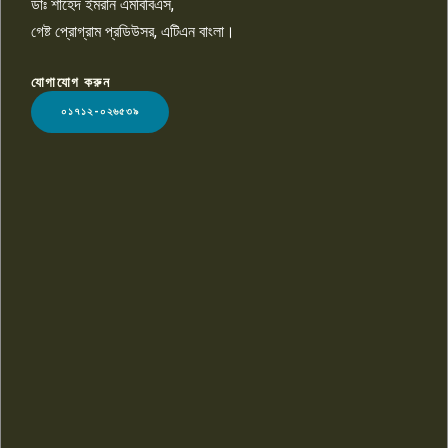
ডাঃ শাহেদ ইমরান এমবিবিএস,
গেষ্ট প্রোগ্রাম প্রডিউসর, এটিএন বাংলা।
যোগাযোগ করুন
LOGO
০১৭১২-০২৬৫৩৯