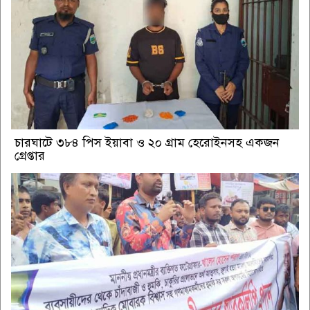
চারঘাটে ৩৮৪ পিস ইয়াবা ও ২০ গ্রাম হেরোইনসহ একজন
গ্রেপ্তার