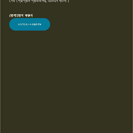
গেষ্ট প্রোগ্রাম প্রডিউসর, এটিএন বাংলা।
যোগাযোগ করুন
LOGO
০১৭১২-০২৬৫৩৯