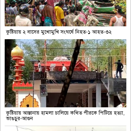
কুষ্টিয়ায় ২ বাসের মুখোমুখি সংঘর্ষে নিহত-১ আহত-৩২
কুষ্টিয়ায় আস্তানায় হামলা চালিয়ে কথিত পীরকে পিটিয়ে হত্যা,
ভাঙচুর-আগুন