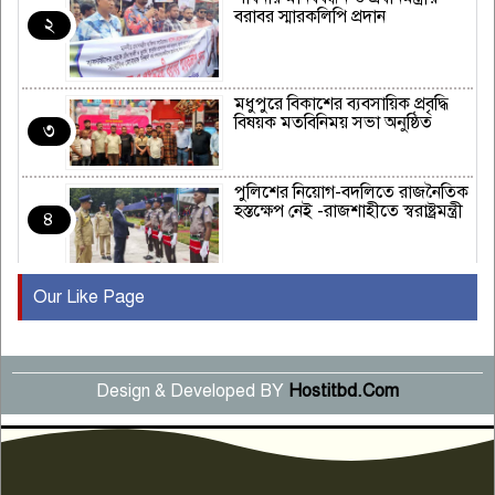
বরাবর স্মারকলিপি প্রদান
২
মধুপুরে বিকাশের ব্যবসায়িক প্রবৃদ্ধি
বিষয়ক মতবিনিময় সভা অনুষ্ঠিত
৩
পুলিশের নিয়োগ-বদলিতে রাজনৈতিক
হস্তক্ষেপ নেই -রাজশাহীতে স্বরাষ্ট্রমন্ত্রী
৪
Our Like Page
কুষ্টিয়ায় মাছরাঙা টেলিভিশনের ১৫
বছর পূর্তি উদযাপন
৫
Design & Developed BY
Hostitbd.Com
সংবাদ সম্মেলনে অভিযোগ অস্বীকার
উদ্দেশ্য প্রণোদিত সংবাদ প্রকাশের
৬
প্রতিবাদ নাজির হাসানের