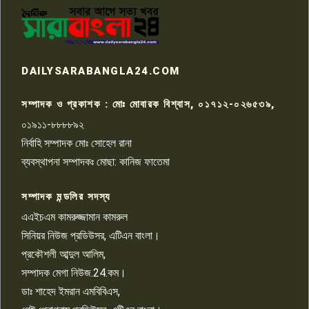
পাবনার আটঘরিয়ার একদন্তে সিঁধ
কেটে ঘরে ঢুকে স্কুল শিক্ষিকাকে হত্যা
৭
টয়লেটের ট্যাংকি থেকে লাশ উদ্ধার
রাজশাহীতে সন্ত্রাসী হামলায় গুরুতর
DAILYSARABANGLA24.COM
আহত সাংবাদিক সম্রাট, হাসপাতালে
৮
চিকিৎসাধীন
সম্পাদক ও প্রকাশক : মোঃ মোবারক বিশ্বাস, ০১৭১২-০২৬৫৩৯,
০১৯১১-৮৮৮৮৯২
পাবনা জেলা জাসাসের আহবায়ক
নির্বাহি সম্পাদক মোঃ সোহেল রানা
খালেদ হোসেন পরাগের বিরুদ্ধে
৯
চাঁদাবাজি ও হয়রানির অভিযোগ
ব্যবস্থাপনা সম্পাদকঃ মোছা: কানিজ ফাতেমা
সম্পাদক মন্ডলির সদস্য
বিশ্বের সঙ্গে শিক্ষার্থীদের সংযোগ গড়ে
তুলতে হবে: শিমুল বিশ্বাস
এএইচএম কামরুজ্জামান কামরুল
১০
সিনিয়র নিউজ প্রডিউসর, এটিএন বাংলা।
প্রকৌশলী আব্দুল আলিম,
সম্পাদক মেগা নিউজ.24.কম।
ডাঃ শাহেদ ইমরান এমবিবিএস,