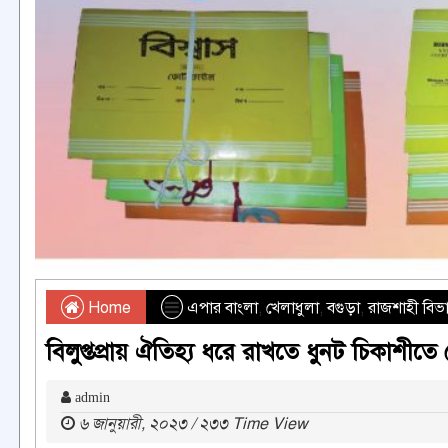
Home
এপার বাংলা
,
খেলাধুলা
,
বগুড়া
,
রাজশাহী বিভ
বিলুপ্তপ্রায় ঐতিহ্য ধরে রাখতে ধুনট চিকাশীত
admin
৬ জানুয়ারী, ২০২৩ / ২৩৩ Time View