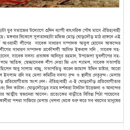
ানহাটা যুব সমাজের উদ্যোগে ৩দিন ব্যাপী বাৎসরিক পৌষ মাসে ঐতিহ্যবাহী
ছে। মঙ্গবার বিকেলে সুলতানহাটা মফিজ মোড় ঘোড়দৌড় মাঠ প্রাঙ্গনে এই
ওয়ার্ড আওয়ামী লীগের সাবেক সাধারণ সম্পাদক আবুল হোসেন আকন্দের
মী লীগের সাধারণ সম্পাদক প্রকৌশলী আসিফ ইকবাল সনি , সাবেক সহ-
হোসেন, সাবেক সদস্য প্রভাষক আনিসুর রহমান, উপজেলা যুবলীগের সহ-
ম আতিক, স্বেচ্ছাসেবক লীগ নেতা জি এস শ্যামল, সাবেক সভাপতি
লেন আবু সালাম বাচ্চু, সভাপতিত্ব করেন জামাল উদ্দিন মাষ্টার, আরো
সলাম রনি সহ মেলা কমিটির সদস্য বৃন্দ ও স্থানীয় নেতৃবৃন্দ। মেলায়
ৌড় প্রতিযোগীতায় অংশ নেন। ঐতিহ্যবাহী এ-ই ঘোড়দৌড় প্রতিযোগীতার
ন এবং দিন কাটান। ঘোড়দৌড়ের সময় দর্শকরা টানটান উত্তেজনা ও আনন্দের
ত্মীয় স্বজনেরা আসেন। প্রত্যেকের বাড়ীতে বিভিন্ন পিঠা পায়েসের
োকানীরা পশরা সাজিয়ে মেলায় খেলনা থেকে শুরু করে সব বয়সের মানুষের