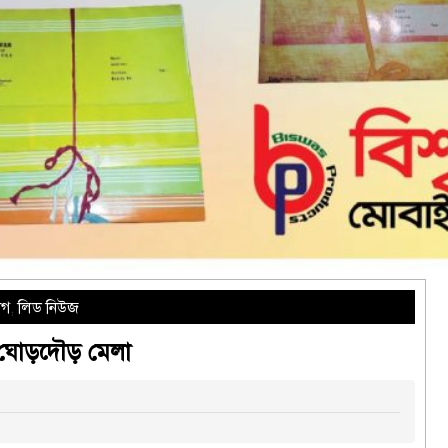
াগ
,
লিড নিউজ
ে ঘোড়দৌড় মেলা