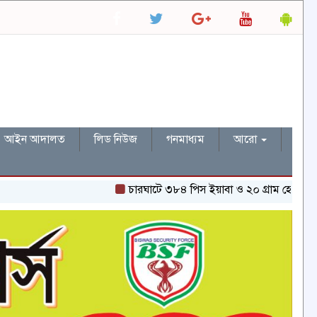
আইন আদালত
লিড নিউজ
গনমাধ্যম
আরো
চারঘাটে ৩৮৪ পিস ইয়াবা ও ২০ গ্রাম হেরোইনসহ একজন গ্