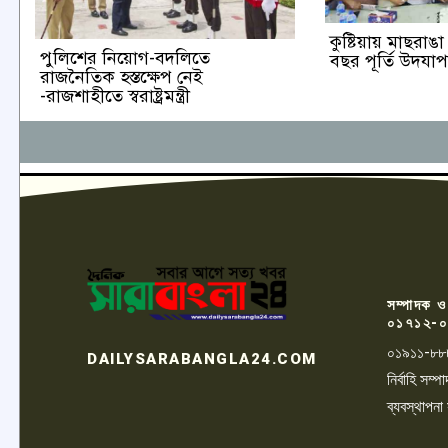
কুষ্টিয়ায় মাছরা
পুলিশের নিয়োগ-বদলিতে
বছর পূর্তি উদযা
রাজনৈতিক হস্তক্ষেপ নেই
-রাজশাহীতে স্বরাষ্ট্রমন্ত্রী
সম্পাদক ও
০১৭১২-০
০১৯১১-৮৮
DAILYSARABANGLA24.COM
নির্বাহি সম
ব্যবস্থাপনা