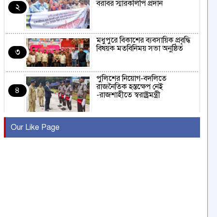
বরাবর স্মারকলিপি প্রদান
২
মধুপুরে বিকাশের ব্যবসায়িক প্রবৃদ্ধি
বিষয়ক মতবিনিময় সভা অনুষ্ঠিত
৩
পুলিশের নিয়োগ-বদলিতে
রাজনৈতিক হস্তক্ষেপ নেই
৪
-রাজশাহীতে স্বরাষ্ট্রমন্ত্রী
কুষ্টিয়ায় মাছরাঙা টেলিভিশনের ১৫
Our Like Page
বছর পূর্তি উদযাপন
৫
সংবাদ সম্মেলনে অভিযোগ অস্বীকার
উদ্দেশ্য প্রণোদিত সংবাদ প্রকাশের
৬
প্রতিবাদ নাজির হাসানের
পাবনার আটঘরিয়ার একদন্তে সিঁধ