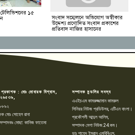
ঙা টেলিভিশনের ১৫
সংবাদ সম্মেলনে অভিযোগ অস্বীকার
পন
উদ্দেশ্য প্রণোদিত সংবাদ প্রকাশের
প্রতিবাদ নাজির হাসানের
 প্রকাশক : মোঃ মোবারক বিশ্বাস,
সম্পাদক মন্ডলির সদস্য
২৬৫৩৯,
এএইচএম কামরুজ্জামান কামরুল
৮৮৯২
সিনিয়র নিউজ প্রডিউসর, এটিএন বাংলা।
্পাদক মোঃ সোহেল রানা
প্রকৌশলী আব্দুল আলিম,
 সম্পাদকঃ মোছা: কানিজ ফাতেমা
সম্পাদক মেগা নিউজ.24.কম।
ডাঃ শাহেদ ইমরান এমবিবিএস,