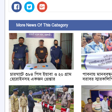
More News Of This Category
চারঘাটে ৩৮৪ পিস ইয়াবা ও ২০ গ্রাম
পাবনায় মানববন্ধন 
হেরোইনসহ একজন গ্রেপ্তার
বরাবর স্মারকলিপি