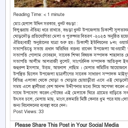
Reading Time:
< 1
minute
মোঃ হেলাল উদ্দিন সরকার, ধুনট বগুড়া :
বিলুপ্তপ্রায় ঐতিহ্য ধরে রাখতে, বগুড়া ধুনট উপজেলায় চিকাশী সুলত
ঘোড়দৌড় প্রতিযোগিতা মেলা ও পুরুষ্কার বিতরণ -২০২৩ অনুষ্ঠিত হয়ে
ঐতিহ্যবাহী অনুষ্ঠানের যাত্রা শুরু হয়। চিকাশী ইউনিয়নের ৮নং 
সভাপতিত্বে সভায় প্রধান অতিথির বক্তব্য রাখেন উপজেলা আওয়া
সভাপতি গোলাম সোবহান, সাবেক শিক্ষা বিষয়ক সম্পাদক শাহাদাত 
সভাপতি আলীম আলরাজী বুলেট, সাংগঠনিক সম্পাদক আতিকুল ইসলা
জহুরুল ইসলাম, উত্তম, আয়নাল ,নাছিম । মেলার কমিটির আয়োজনে ছি
উপস্থিত ছিলেন উপজেলা ছাত্রলীগের সাবেক সাধারণ সম্পাদক মাইদুল ই
বিভিন্ন এলাকা থেকে ঘোড়া ও ঘোড়ার ছোয়াড়ীরা এসে এই ঘোড়দ
সময় এলে স্থানীয়রা বেশ আনন্দ উদ্দীপনার মধ্যে দিয়ে অপেক্ষা করে
সাথে উপভোগ করেন।পৌষের এই মেলাকে ঘিরে গ্রামের বাড়িতে সবার আ
উৎসব চলে, মেলায় মাছ, মাংস,রকমারি মিষ্টি কেনার ধুম পরে যায়।দ
জন্য বিনোদনের ব্যবস্থা করে দেন।
Post Views:
33
Please Share This Post in Your Social Media