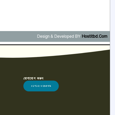
Design & Developed BY
Hostitbd.Com
যোগাযোগ করুন
০১৭১২-০২৬৫৩৯