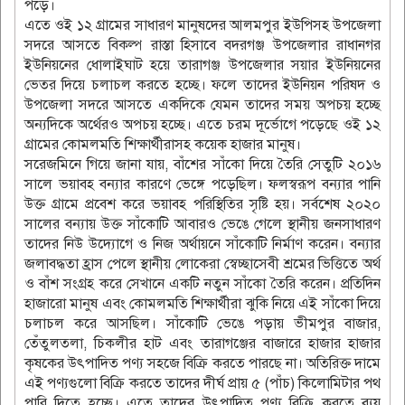
পড়ে।
এতে ওই ১২ গ্রামের সাধারণ মানুষদের আলমপুর ইউপিসহ উপজেলা
সদরে আসতে বিকল্প রাস্তা হিসাবে বদরগঞ্জ উপজেলার রাধানগর
ইউনিয়নের ধোলাইঘাট হয়ে তারাগঞ্জ উপজেলার সয়ার ইউনিয়নের
ভেতর দিয়ে চলাচল করতে হচ্ছে। ফলে তাদের ইউনিয়ন পরিষদ ও
উপজেলা সদরে আসতে একদিকে যেমন তাদের সময় অপচয় হচ্ছে
অন্যদিকে অর্থেরও অপচয় হচ্ছে। এতে চরম দূর্ভোগে পড়েছে ওই ১২
গ্রামের কোমলমতি শিক্ষার্থীরাসহ কয়েক হাজার মানুষ।
সরেজমিনে গিয়ে জানা যায়, বাঁশের সাঁকো দিয়ে তৈরি সেতুটি ২০১৬
সালে ভয়াবহ বন্যার কারণে ভেঙ্গে পড়েছিল। ফলস্বরূপ বন্যার পানি
উক্ত গ্রামে প্রবেশ করে ভয়াবহ পরিস্থিতির সৃষ্টি হয়। সর্বশেষ ২০২০
সালের বন্যায় উক্ত সাঁকোটি আবারও ভেঙে গেলে স্থানীয় জনসাধারণ
তাদের নিউ উদ্যোগে ও নিজ অর্থায়নে সাঁকোটি নির্মাণ করেন। বন্যার
জলাবদ্ধতা হ্রাস পেলে স্থানীয় লোকেরা স্বেচ্ছাসেবী শ্রমের ভিত্তিতে অর্থ
ও বাঁশ সংগ্রহ করে সেখানে একটি নতুন সাঁকো তৈরি করেন। প্রতিদিন
হাজারো মানুষ এবং কোমলমতি শিক্ষার্থীরা ঝুকি নিয়ে এই সাঁকো দিয়ে
চলাচল করে আসছিল। সাঁকোটি ভেঙে পড়ায় ভীমপুর বাজার,
তেঁতুলতলা, চিকলীর হাট এবং তারাগঞ্জের বাজারে হাজার হাজার
কৃষকের উৎপাদিত পণ্য সহজে বিক্রি করতে পারছে না। অতিরিক্ত দামে
এই পণ্যগুলো বিক্রি করতে তাদের দীর্ঘ প্রায় ৫ (পাঁচ) কিলোমিটার পথ
পারি দিতে হচ্ছে। এতে তাদের উৎপাদিত পণ্য বিক্রি করতে ব্যয়