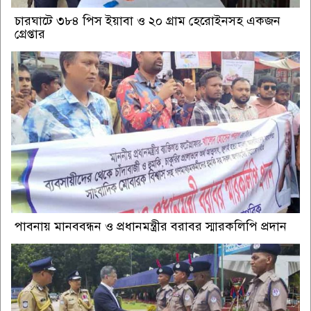
চারঘাটে ৩৮৪ পিস ইয়াবা ও ২০ গ্রাম হেরোইনসহ একজন
গ্রেপ্তার
পাবনায় মানববন্ধন ও প্রধানমন্ত্রীর বরাবর স্মারকলিপি প্রদান