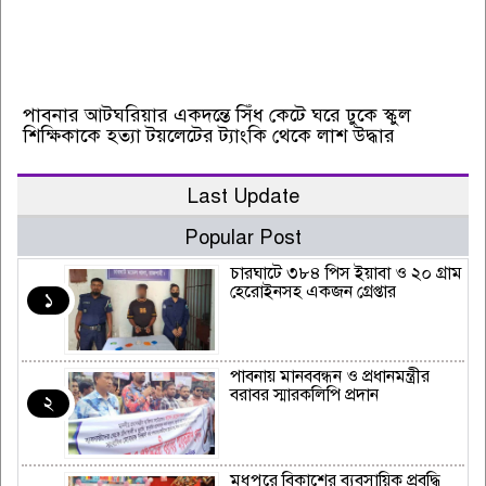
পাবনার আটঘরিয়ার একদন্তে সিঁধ কেটে ঘরে ঢুকে স্কুল
শিক্ষিকাকে হত্যা টয়লেটের ট্যাংকি থেকে লাশ উদ্ধার
Last Update
Popular Post
চারঘাটে ৩৮৪ পিস ইয়াবা ও ২০ গ্রাম
হেরোইনসহ একজন গ্রেপ্তার
১
পাবনায় মানববন্ধন ও প্রধানমন্ত্রীর
বরাবর স্মারকলিপি প্রদান
২
মধুপুরে বিকাশের ব্যবসায়িক প্রবৃদ্ধি