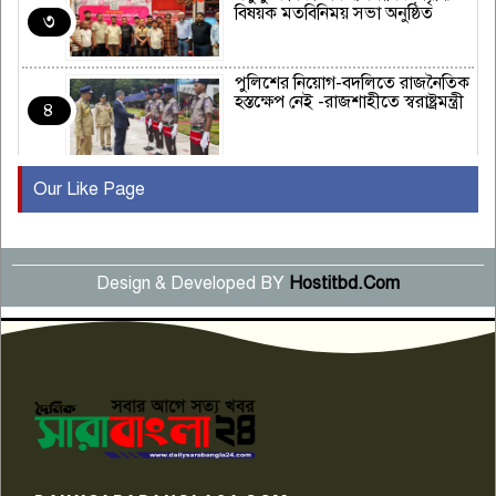
বিষয়ক মতবিনিময় সভা অনুষ্ঠিত
৩
পুলিশের নিয়োগ-বদলিতে রাজনৈতিক
হস্তক্ষেপ নেই -রাজশাহীতে স্বরাষ্ট্রমন্ত্রী
৪
Our Like Page
কুষ্টিয়ায় মাছরাঙা টেলিভিশনের ১৫
বছর পূর্তি উদযাপন
৫
Design & Developed BY
Hostitbd.Com
সংবাদ সম্মেলনে অভিযোগ অস্বীকার
উদ্দেশ্য প্রণোদিত সংবাদ প্রকাশের
৬
প্রতিবাদ নাজির হাসানের
পাবনার আটঘরিয়ার একদন্তে সিঁধ
কেটে ঘরে ঢুকে স্কুল শিক্ষিকাকে হত্যা
৭
টয়লেটের ট্যাংকি থেকে লাশ উদ্ধার