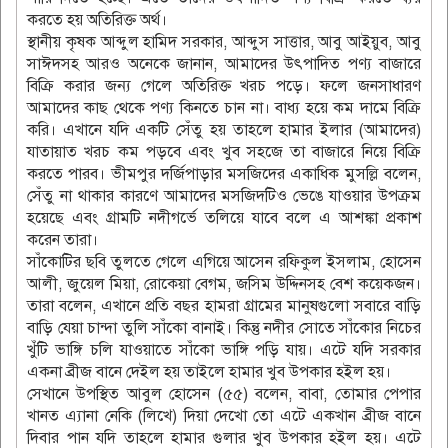
করতে হয় অতিরিক্ত অর্থ।
স্থানীয় কৃষক আব্দুল হামিদ সরকার, আব্দুস সাত্তার, আবু আইয়ুব, আবু
সাঈদসহ আরও অনেকে জানান, আমাদের উৎপাদিত পণ্য বাজারে
বিক্রি করার জন্য গেলে অতিরিক্ত খরচ পড়ে। ফলে জনসাধারণ
আমাদের কাছ থেকে পণ্য কিনতে চান না। বাধ্য হয়ে কম দামে বিক্রি
করি। এখানে যদি একটি সেঁতু হয় তাহলে হামার ইলার (আমাদের)
যাতায়াত খরচ কম পড়বে এবং খুব সহজে তা বাজারে নিয়ে বিক্রি
করতে পারব। ভীমপুর দর্জিপাড়ার মসজিদের একাধিক মুসল্লি বলেন,
সেঁতু না থাকার কারণে আমাদের মসজিদটিও ভেঙে যাওয়ার উপক্রম
হয়েছে এবং গ্রামটি নদীগর্ভে তলিয়ে যাবে বলে এ আশঙ্কা প্রকাশ
করেন তারা।
সাঁকোটির ছবি তুলতে গেলে এগিয়ে আসেন রফিকুল ইসলাম, হোসেন
আলী, জুয়েল মিয়া, রোকেয়া বেগম, জসিম উদ্দিনসহ বেশ কয়েকজন।
তারা বলেন, এখানে প্রতি বছর হামরা গ্রামের মানুষগুলো সবারে বাড়ি
বাড়ি যেয়া চান্দা তুলি সাঁকো বানাই। কিন্তু নদীর সোতে সাঁকোর নিচের
খুঁটি ভাঙ্গি চলি যাওয়াতে সাঁকো ভাঙ্গি পড়ি যায়। এটে যদি সরকার
একনা ব্রীজ বানে দেইল হয় তাইলে হামার খুব উপকার হইল হয়।
সেখানে উপস্থিত আবুল হোসেন (৫৫) বলেন, বাবা, তোমার পেপার
খানত এ্যানা নেকি (লিখে) দিয়া দেখো তো এটে একখান ব্রীজ বানে
দিবার পান যদি তাহলে হামার গুলার খুব উপকার হইল হয়। এটে