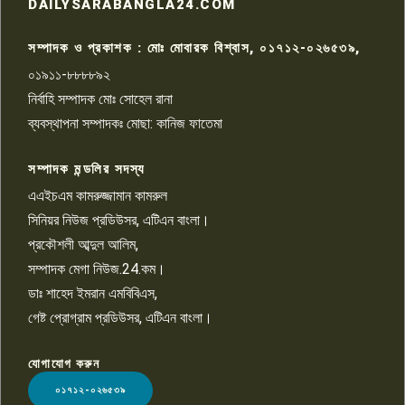
রাজশাহীতে সন্ত্রাসী হামলায় গুরুতর
DAILYSARABANGLA24.COM
আহত সাংবাদিক সম্রাট, হাসপাতালে
৮
চিকিৎসাধীন
সম্পাদক ও প্রকাশক : মোঃ মোবারক বিশ্বাস, ০১৭১২-০২৬৫৩৯,
০১৯১১-৮৮৮৮৯২
পাবনা জেলা জাসাসের আহবায়ক
নির্বাহি সম্পাদক মোঃ সোহেল রানা
খালেদ হোসেন পরাগের বিরুদ্ধে
৯
চাঁদাবাজি ও হয়রানির অভিযোগ
ব্যবস্থাপনা সম্পাদকঃ মোছা: কানিজ ফাতেমা
সম্পাদক মন্ডলির সদস্য
বিশ্বের সঙ্গে শিক্ষার্থীদের সংযোগ গড়ে
তুলতে হবে: শিমুল বিশ্বাস
এএইচএম কামরুজ্জামান কামরুল
১০
সিনিয়র নিউজ প্রডিউসর, এটিএন বাংলা।
প্রকৌশলী আব্দুল আলিম,
সম্পাদক মেগা নিউজ.24.কম।
ডাঃ শাহেদ ইমরান এমবিবিএস,
গেষ্ট প্রোগ্রাম প্রডিউসর, এটিএন বাংলা।
যোগাযোগ করুন
LOGO
০১৭১২-০২৬৫৩৯