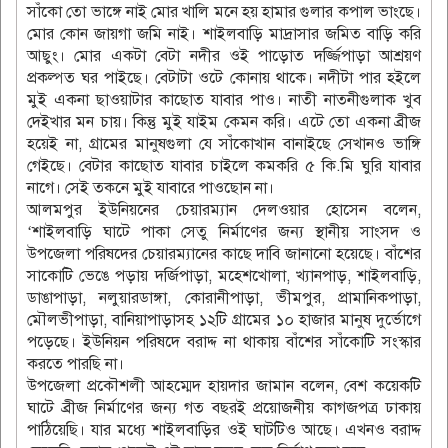
সাঁকো তো ভাঙ্গে নাই মোর খালি মনে হয় হামার গুলার কপাল ভাংছে।
মোর কোন জায়গা জমি নাই। শাইলবাড়ি মাদ্রাসার জমিত বাড়ি করি
আছুং। মোর একটা বেটা নদীর ওই পাড়োত দর্জ্জিপাড়া আশ্রয়ণ
প্রকল্পত ঘর পাইছে। বেটাটা ওটে কোনায় থাকে। নদীটা পার হইলে
মুই একনা ছাওয়াটার কাছোত যাবার পাও। নাতী নাতনীগুলাক খুব
দেইখার মন চায়। কিন্তু মুই যাইম কেমন করি। এটে তো একনা ব্রীজ
হয়েই না, গ্রামের মানুষগুলা যে সাঁকোখান বানাইছে সেখানও ভাঙ্গি
গেইছে। বেটার কাছোত যাবার চাইলে কমকরি ৫ কি.মি ঘুরি যাবার
নাগে। সেই তকনে মুই যাবারে পাওছোন না।
আলমপুর ইউনিয়নের চেয়ারম্যান দেলওয়ার হোসেন বলেন,
‘শাইলবাড়ি ঘাটে পাকা সেতু নির্মাণের জন্য স্থানীয় সাংসদ ও
উপজেলা পরিষদের চেয়ারম্যানের কাছে দাবি জানানো হয়েছে। বাঁশের
সাকোটি ভেঙে পড়ায় দর্জিপাড়া, মহেশখোলা, খ্যানপাড়, শাইলবাড়ি,
ডাঙাপাড়া, নলুয়ারডাঙ্গা, কোরানীপাড়া, ভীমপুর, প্রামানিকপাড়া,
মৌলভীপাড়া, বানিয়াপাড়াসহ ১২টি গ্রামের ১০ হাজার মানুষ দুর্ভোগে
পড়েছে। ইউনিয়ন পরিষদে বরাদ্দ না থাকায় বাঁশের সাঁকোটি সংস্কার
করতে পারছি না।
উপজেলা প্রকৌশলী আহম্মেদ হায়দার জামান বলেন, বেশ কয়েকটি
ঘাটে ব্রীজ নির্মাণের জন্য গত বছরই প্রয়োজনীয় কাগজপত্র ঢাকায়
পাঠিয়েছি। যার মধ্যে শাইলবাড়ির ওই ঘাটটিও আছে। এখনও বরাদ্দ