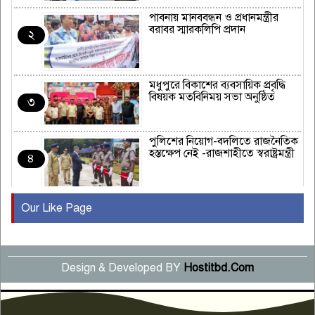
পাবনায় মানববন্ধন ও প্রধানমন্ত্রীর
বরাবর স্মারকলিপি প্রদান
২
মধুপুরে বিকাশের ব্যবসায়িক প্রবৃদ্ধি
বিষয়ক মতবিনিময় সভা অনুষ্ঠিত
৩
পুলিশের নিয়োগ-বদলিতে রাজনৈতিক
হস্তক্ষেপ নেই -রাজশাহীতে স্বরাষ্ট্রমন্ত্রী
৪
Our Like Page
কুষ্টিয়ায় মাছরাঙা টেলিভিশনের ১৫
বছর পূর্তি উদযাপন
৫
Design & Developed BY
Hostitbd.Com
সংবাদ সম্মেলনে অভিযোগ অস্বীকার
উদ্দেশ্য প্রণোদিত সংবাদ প্রকাশের
৬
প্রতিবাদ নাজির হাসানের