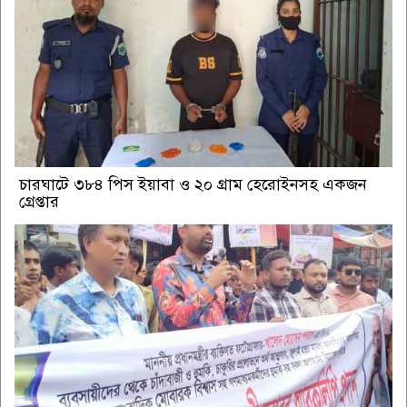
চারঘাটে ৩৮৪ পিস ইয়াবা ও ২০ গ্রাম হেরোইনসহ একজন
গ্রেপ্তার