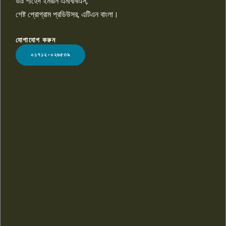
ডাঃ শাহেদ ইমরান এমবিবিএস,
গেষ্ট প্রোগ্রাম প্রডিউসর, এটিএন বাংলা।
যোগাযোগ করুন
LOGO
০১৭১২-০২৬৫৩৯