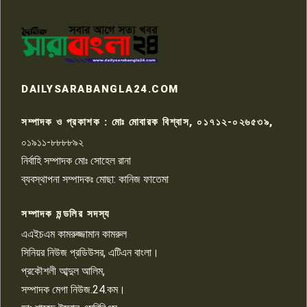
পাবনার আটঘরিয়ার একদন্তে সিঁধ
কেটে ঘরে ঢুকে স্কুল শিক্ষিকাকে হত্যা
৭
টয়লেটের ট্যাংকি থেকে লাশ উদ্ধার
রাজশাহীতে সন্ত্রাসী হামলায় গুরুতর
DAILYSARABANGLA24.COM
আহত সাংবাদিক সম্রাট, হাসপাতালে
৮
চিকিৎসাধীন
সম্পাদক ও প্রকাশক : মোঃ মোবারক বিশ্বাস, ০১৭১২-০২৬৫৩৯,
০১৯১১-৮৮৮৮৯২
পাবনা জেলা জাসাসের আহবায়ক
নির্বাহি সম্পাদক মোঃ সোহেল রানা
খালেদ হোসেন পরাগের বিরুদ্ধে
৯
চাঁদাবাজি ও হয়রানির অভিযোগ
ব্যবস্থাপনা সম্পাদকঃ মোছা: কানিজ ফাতেমা
সম্পাদক মন্ডলির সদস্য
বিশ্বের সঙ্গে শিক্ষার্থীদের সংযোগ গড়ে
তুলতে হবে: শিমুল বিশ্বাস
এএইচএম কামরুজ্জামান কামরুল
১০
সিনিয়র নিউজ প্রডিউসর, এটিএন বাংলা।
প্রকৌশলী আব্দুল আলিম,
সম্পাদক মেগা নিউজ.24.কম।