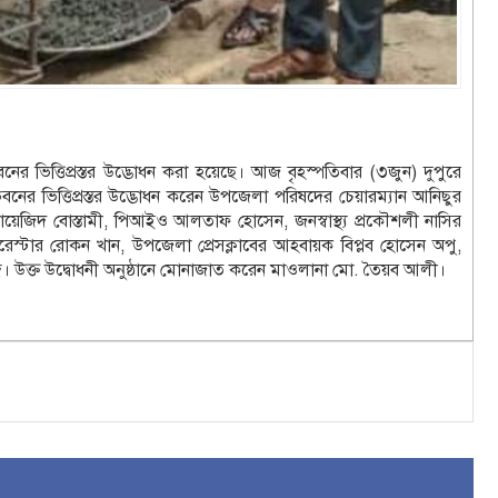
নের ভিত্তিপ্রস্তর উদ্ভোধন করা হয়েছে। আজ বৃহস্পতিবার (৩জুন) দুপুরে
বনের ভিত্তিপ্রস্তর উদ্ভোধন করেন উপজেলা পরিষদের চেয়ারম্যান আনিছুর
েজিদ বোস্তামী, পিআইও আলতাফ হোসেন, জনস্বাস্থ্য প্রকৌশলী নাসির
্টার রোকন খান, উপজেলা প্রেসক্লাবের আহবায়ক বিপ্লব হোসেন অপু,
িকবৃন্দ। উক্ত উদ্বোধনী অনুষ্ঠানে মোনাজাত করেন মাওলানা মো. তৈয়ব আলী।