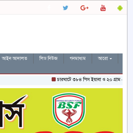
আইন আদালত
লিড নিউজ
গনমাধ্যম
আরো
চারঘাটে ৩৮৪ পিস ইয়াবা ও ২০ গ্রাম হেরোইনসহ একজন গ