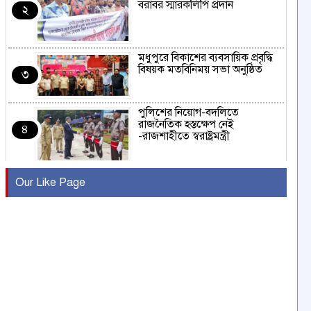
বরাবর স্মারকলিপি প্রদান
২
মধুপুরে বিকাশের ব্যবসায়িক প্রবৃদ্ধি
বিষয়ক মতবিনিময় সভা অনুষ্ঠিত
৩
পুলিশের নিয়োগ-বদলিতে
রাজনৈতিক হস্তক্ষেপ নেই
৪
-রাজশাহীতে স্বরাষ্ট্রমন্ত্রী
কুষ্টিয়ায় মাছরাঙা টেলিভিশনের ১৫
Our Like Page
বছর পূর্তি উদযাপন
৫
সংবাদ সম্মেলনে অভিযোগ অস্বীকার
উদ্দেশ্য প্রণোদিত সংবাদ প্রকাশের
৬
প্রতিবাদ নাজির হাসানের
পাবনার আটঘরিয়ার একদন্তে সিঁধ