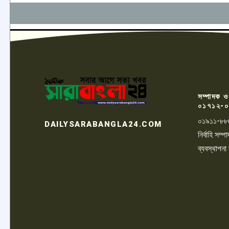
সম্পাদক ও
০১৭১২-০
০১৯১১-৮৮
DAILYSARABANGLA24.COM
নির্বাহি সম
ব্যবস্থাপনা
LOGO