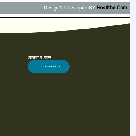
Design & Developed BY
Hostitbd.Com
যোগাযোগ করুন
০১৭১২-০২৬৫৩৯