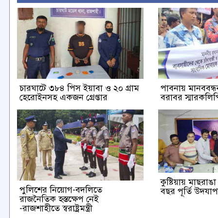
চারঘাটে ৩৮৪ পিস ইয়াবা ও ২০ গ্রাম
পাবনায় মানববন্ধন 
হেরোইনসহ একজন গ্রেপ্তার
বরাবর স্মারকলিপি
কুষ্টিয়ায় মাছরা
পুলিশের নিয়োগ-বদলিতে
বছর পূর্তি উদযা
রাজনৈতিক হস্তক্ষেপ নেই
-রাজশাহীতে স্বরাষ্ট্রমন্ত্রী