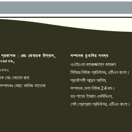
 প্রকাশক : মোঃ মোবারক বিশ্বাস,
সম্পাদক মন্ডলির সদস্য
২৬৫৩৯,
এএইচএম কামরুজ্জামান কামরুল
৮৮৯২
সিনিয়র নিউজ প্রডিউসর, এটিএন বাংলা।
্পাদক মোঃ সোহেল রানা
প্রকৌশলী আব্দুল আলিম,
 সম্পাদকঃ মোছা: কানিজ ফাতেমা
সম্পাদক মেগা নিউজ.24.কম।
ডাঃ শাহেদ ইমরান এমবিবিএস,
গেষ্ট প্রোগ্রাম প্রডিউসর, এটিএন বাংলা।