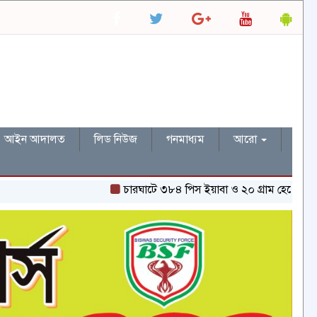
আইন আদালত
লিড নিউজ
গনমাধ্যম
আরো
চারঘাটে ৩৮৪ পিস ইয়াবা ও ২০ গ্রাম হেরোইনসহ একজন গ্রে