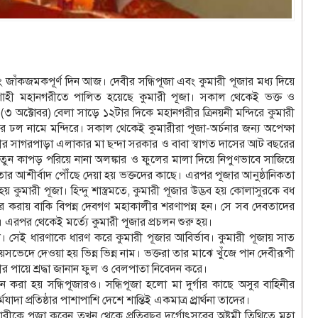
 জাঁকজমকপূর্ণ দিন আজ। দেবীর সন্ধিপূজা এবং কুমারী পূজার মধ্য দিয়ে
 রাজশাহী মহানগরীতে পালিত হয়েছে কুমারী পূজা। সকাল থেকেই ভক্ত ও
৩ অক্টোবর) বেলা সাড়ে ১২টার দিকে মহানগরীর ত্রিনয়নী মন্দিরে কুমারী
ের ঢল নামে মন্দিরে। সকাল থেকেই কুমারীরা পূজা-অর্চনার জন্য অপেক্ষা
 সাগরপাড়া এলাকার মা ছন্দা সরকার ও বাবা স্বাগত দাসের আট বছরের
ে নতুন কাপড় পরিয়ে নানা অলঙ্কার ও ফুলের মালা দিয়ে নিপুণভাবে সাজিয়ে
তার আশীর্বাদ পৌঁছে দেয়া হয় ভক্তদের কাছে। এরপর পূজার আনুষ্ঠানিকতা
্ন হয় কুমারী পূজা। হিন্দু শাস্ত্রমতে, কুমারী পূজার উদ্ভব হয় কোলাসুরকে বধ
িকার করায় বাকি বিপন্ন দেবগণ মহাকালীর শরণাপন্ন হন। সে সব দেবতাদের
এরপর থেকেই মর্ত্যে কুমারী পূজার প্রচলন শুরু হয়।
। সেই ধারণাকে ধারণ করে কুমারী পূজার আবির্ভাব। কুমারী পূজায় সাত
ভেদে দেওয়া হয় ভিন্ন ভিন্ন নাম। ভক্তরা তার মাঝে খুঁজে পান দেবীরূপী
ীর পায়ে শ্রদ্ধা জানান ফুল ও বেলপাতা নিবেদন করে।
জন করা হয় সন্ধিপূজারও। সন্ধিপূজা হলো মা দুর্গার কাছে অসুর বাহিনীর
 প্রতিষ্ঠার পাশাপাশি দেশে শান্তিই একমাত্র প্র্রার্থনা তাদের।
মারীকে পূজা করেন তখন থেকে প্রতিবছর দুর্গোৎসবের অষ্টমী তিথিতে মহা