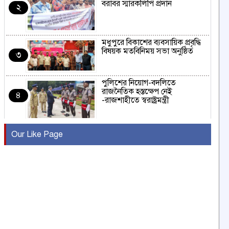
বরাবর স্মারকলিপি প্রদান
২
মধুপুরে বিকাশের ব্যবসায়িক প্রবৃদ্ধি
বিষয়ক মতবিনিময় সভা অনুষ্ঠিত
৩
পুলিশের নিয়োগ-বদলিতে
রাজনৈতিক হস্তক্ষেপ নেই
৪
-রাজশাহীতে স্বরাষ্ট্রমন্ত্রী
কুষ্টিয়ায় মাছরাঙা টেলিভিশনের ১৫
Our Like Page
বছর পূর্তি উদযাপন
৫
সংবাদ সম্মেলনে অভিযোগ অস্বীকার
উদ্দেশ্য প্রণোদিত সংবাদ প্রকাশের
৬
প্রতিবাদ নাজির হাসানের
পাবনার আটঘরিয়ার একদন্তে সিঁধ