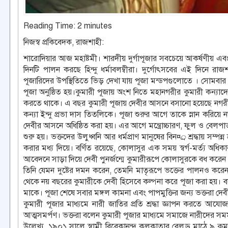
Reading Time:
2
minutes
নিজস্ব প্রকিবেদক, রাজশাহী:
শারোদিয়ার আজ মহাষ্টমী। শারদীয় দুর্গাপূজার সবচেয়ে আকর্ষণীয় এবং
দিনটি পালন করছে হিন্দু ধর্মাবলম্বীরা। দুর্গোৎসবের এই দিনে
পূজারিদের উপস্থিতিতে ভিড় দেখা যায় পূজা মন্ডপগুলোতে । সোমবার (
পূজা অনুষ্ঠিত হয়।কুমারী পূজায় অংশ নিতে মহানগরীর কুমারী কন্যাদ
করতে থাকে। এ বছর কুমারী পূজায় দেবীর আসনে বসানো হয়েছে নগরীর
কন্যা ইন্দু প্রভা দাস তিতলিকে। পূজা শুরুর আগে তাকে স্নান করিয়
দেবীর আসনে অধিষ্ঠিত করা হয়। এর আগে মন্ত্রোচ্চারণ, ফুল ও বেলপা
শুরু হয়। ভক্তদের উলুধ্বনি আর ধর্মপ্রাণ মানুষের বিন¤্র শ্রদ্ধায় সম্পন
করার মধ্য দিয়ে। বর্ণিত রয়েছে, কোলাসুর এক সময় স্বর্গ-মর্ত্য অধ
আবেদনে সাড়া দিয়ে দেবী পুনর্জন্মে কুমারীরূপে কোলাসুরকে বধ করেন। 
তিনি যেমন দুষ্টের দমন করেন, তেমনি মাতৃরূপে ভক্তের পালনও করেন
থেকে নয় বছরের কুমারীকে দেবী হিসেবে কল্পনা করে পূজা করা হয়। বয়স
মাকে। পূজা শেষে সবার মঙ্গল কামনা এবং পাপমুক্তির জন্য ভক্তরা দেব
কুমারী পূজার মাধ্যমে নারী জাতির প্রতি শ্রদ্ধা জ্ঞাপন করতে আযো
আত্মসমর্পণ। ভক্তরা বলেন কুমারী পূজার মাধ্যমে সমাজে নারীদের সমর্মযাদা
উল্লেখ্য, ১৯০১ সালে স্বামী বিবেকানন্দ কলকাতার বেলুড় মাঠে ৯ কু