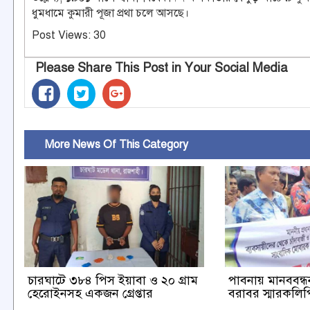
ধুমধামে কুমারী পূজা প্রথা চলে আসছে।
Post Views:
30
Please Share This Post in Your Social Media
More News Of This Category
চারঘাটে ৩৮৪ পিস ইয়াবা ও ২০ গ্রাম
পাবনায় মানববন্ধন 
হেরোইনসহ একজন গ্রেপ্তার
বরাবর স্মারকলিপি