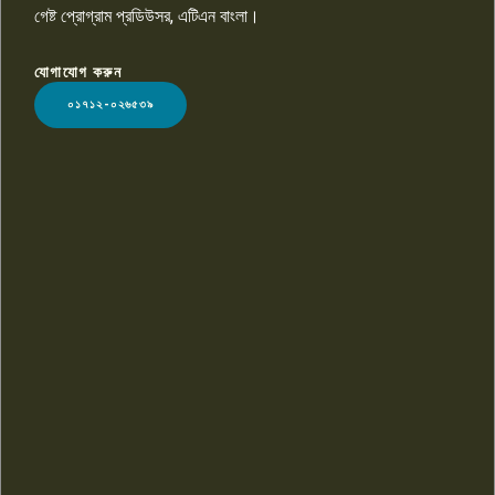
গেষ্ট প্রোগ্রাম প্রডিউসর, এটিএন বাংলা।
যোগাযোগ করুন
LOGO
০১৭১২-০২৬৫৩৯