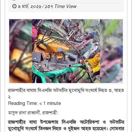
৯ মার্চ, ২০২৬ / ১৩৭ Time View
রাজশাহীর বাঘায় সিএনজি ভটভটির মুখোমুখি সংঘর্ষে নিহত ৩, আহত
২
Reading Time:
< 1
minute
মাসুদ রানা রাব্বানী, রাজশাহী:
রাজশাহীর বাঘা উপজেলায় সিএনজি অটোরিকশা ও ভটভটির
মুখোমুখি সংঘর্ষে তিনজন নিহত ও দুইজন আহত হয়েছেন।
সোমবার