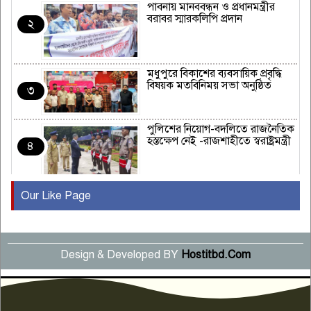
পাবনায় মানববন্ধন ও প্রধানমন্ত্রীর
বরাবর স্মারকলিপি প্রদান
২
মধুপুরে বিকাশের ব্যবসায়িক প্রবৃদ্ধি
বিষয়ক মতবিনিময় সভা অনুষ্ঠিত
৩
পুলিশের নিয়োগ-বদলিতে রাজনৈতিক
হস্তক্ষেপ নেই -রাজশাহীতে স্বরাষ্ট্রমন্ত্রী
৪
Our Like Page
কুষ্টিয়ায় মাছরাঙা টেলিভিশনের ১৫
বছর পূর্তি উদযাপন
৫
Design & Developed BY
Hostitbd.Com
সংবাদ সম্মেলনে অভিযোগ অস্বীকার
উদ্দেশ্য প্রণোদিত সংবাদ প্রকাশের
৬
প্রতিবাদ নাজির হাসানের