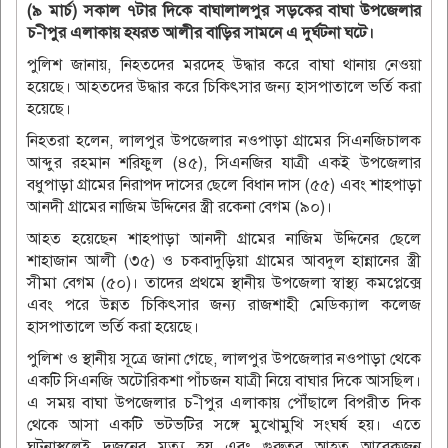
(৯ মার্চ) সকাল ৭টার দিকে বাঘালালপুর সড়কের বাঘা উপজেলার
চ-ীপুর এলাকায় হযরত আলীর বাড়ির সামনে এ দুর্ঘটনা ঘটে।
পুলিশ জানায়, নিহতদের মরদেহ উদ্ধার করে বাঘা থানায় নেওয়া
হয়েছে। আহতদের উদ্ধার করে চিকিৎসার জন্য হাসপাতালে ভর্তি করা
হয়েছে।
নিহতরা হলেন, লালপুর উপজেলার নওপাড়া গ্রামের সিএনজিচালক
আব্দুর রহমান শরিফুল (৪৫), সিএনজির যাত্রী একই উপজেলার
বধুপাড়া গ্রামের নিরাপদ দাসের ছেলে বিধান দাস (৫৫) এবং শাহপাড়া
আনদী গ্রামের নাজিম উদ্দিনের স্ত্রী রকেনা বেগম (৯০)।
আহত হয়েছেন শাহপাড়া আনদী গ্রামের নাজিম উদ্দিনের ছেলে
শাহাজান আলী (৩৫) ও চকবাদুড়িয়া গ্রামের আবদুল হান্নানের স্ত্রী
সীমা বেগম (৫০)। তাদের প্রথমে স্থানীয় উপজেলা স্বাস্থ্য কমপ্লেক্সে
এবং পরে উন্নত চিকিৎসার জন্য রাজশাহী মেডিক্যাল কলেজ
হাসপাতালে ভর্তি করা হয়েছে।
পুলিশ ও স্থানীয় সূত্রে জানা গেছে, লালপুর উপজেলার নওপাড়া থেকে
একটি সিএনজি অটোরিকশা পাঁচজন যাত্রী নিয়ে বাঘার দিকে আসছিল।
এ সময় বাঘা উপজেলার চ-ীপুর এলাকায় পৌঁছালে বিপরীত দিক
থেকে আসা একটি ভটভটির সঙ্গে মুখোমুখি সংঘর্ষ হয়। এতে
ঘটনাস্থলেই দুজনের মৃত্যু হয় এবং গুরুতর আহত আরেকজন