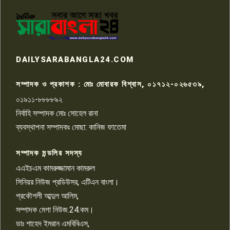
পাবনার আটঘরিয়ার একদন্তে সিঁধ
কেটে ঘরে ঢুকে স্কুল শিক্ষিকাকে হত্যা
৭
টয়লেটের ট্যাংকি থেকে লাশ উদ্ধার
রাজশাহীতে সন্ত্রাসী হামলায় গুরুতর
DAILYSARABANGLA24.COM
আহত সাংবাদিক সম্রাট, হাসপাতালে
৮
চিকিৎসাধীন
সম্পাদক ও প্রকাশক : মোঃ মোবারক বিশ্বাস, ০১৭১২-০২৬৫৩৯,
০১৯১১-৮৮৮৮৯২
পাবনা জেলা জাসাসের আহবায়ক
নির্বাহি সম্পাদক মোঃ সোহেল রানা
খালেদ হোসেন পরাগের বিরুদ্ধে
৯
চাঁদাবাজি ও হয়রানির অভিযোগ
ব্যবস্থাপনা সম্পাদকঃ মোছা: কানিজ ফাতেমা
সম্পাদক মন্ডলির সদস্য
বিশ্বের সঙ্গে শিক্ষার্থীদের সংযোগ গড়ে
তুলতে হবে: শিমুল বিশ্বাস
এএইচএম কামরুজ্জামান কামরুল
১০
সিনিয়র নিউজ প্রডিউসর, এটিএন বাংলা।
প্রকৌশলী আব্দুল আলিম,
সম্পাদক মেগা নিউজ.24.কম।
ডাঃ শাহেদ ইমরান এমবিবিএস,