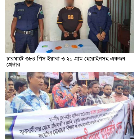
চারঘাটে ৩৮৪ পিস ইয়াবা ও ২০ গ্রাম হেরোইনসহ একজন
গ্রেপ্তার