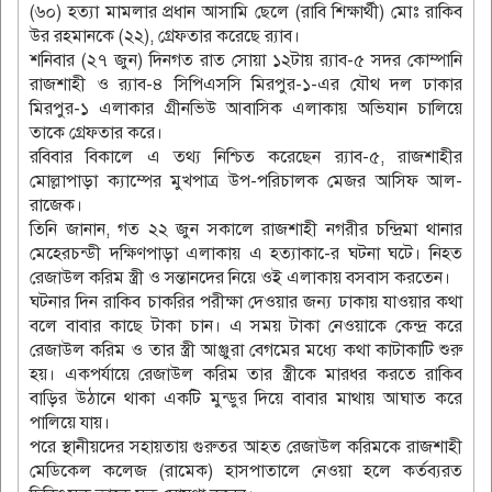
(৬০) হত্যা মামলার প্রধান আসামি ছেলে (রাবি শিক্ষার্থী) মোঃ রাকিব
উর রহমানকে (২২), গ্রেফতার করেছে র‌্যাব।
শনিবার (২৭ জুন) দিনগত রাত সোয়া ১২টায় র‌্যাব-৫ সদর কোম্পানি
রাজশাহী ও র‌্যাব-৪ সিপিএসসি মিরপুর-১-এর যৌথ দল ঢাকার
মিরপুর-১ এলাকার গ্রীনভিউ আবাসিক এলাকায় অভিযান চালিয়ে
তাকে গ্রেফতার করে।
রবিবার বিকালে এ তথ্য নিশ্চিত করেছেন র‌্যাব-৫, রাজশাহীর
মোল্লাপাড়া ক্যাম্পের মুখপাত্র উপ-পরিচালক মেজর আসিফ আল-
রাজেক।
তিনি জানান, গত ২২ জুন সকালে রাজশাহী নগরীর চন্দ্রিমা থানার
মেহেরচন্ডী দক্ষিণপাড়া এলাকায় এ হত্যাকা-ের ঘটনা ঘটে। নিহত
রেজাউল করিম স্ত্রী ও সন্তানদের নিয়ে ওই এলাকায় বসবাস করতেন।
ঘটনার দিন রাকিব চাকরির পরীক্ষা দেওয়ার জন্য ঢাকায় যাওয়ার কথা
বলে বাবার কাছে টাকা চান। এ সময় টাকা নেওয়াকে কেন্দ্র করে
রেজাউল করিম ও তার স্ত্রী আঞ্জুরা বেগমের মধ্যে কথা কাটাকাটি শুরু
হয়। একপর্যায়ে রেজাউল করিম তার স্ত্রীকে মারধর করতে রাকিব
বাড়ির উঠানে থাকা একটি মুন্ডুর দিয়ে বাবার মাথায় আঘাত করে
পালিয়ে যায়।
পরে স্থানীয়দের সহায়তায় গুরুতর আহত রেজাউল করিমকে রাজশাহী
মেডিকেল কলেজ (রামেক) হাসপাতালে নেওয়া হলে কর্তব্যরত