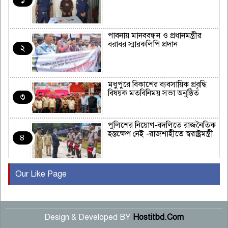
পাবনায় মানববন্ধন ও প্রধানমন্ত্রীর
বরাবর স্মারকলিপি প্রদান
২
মধুপুরে বিকাশের ব্যবসায়িক প্রবৃদ্ধি
বিষয়ক মতবিনিময় সভা অনুষ্ঠিত
৩
পুলিশের নিয়োগ-বদলিতে রাজনৈতিক
হস্তক্ষেপ নেই -রাজশাহীতে স্বরাষ্ট্রমন্ত্রী
৪
Our Like Page
কুষ্টিয়ায় মাছরাঙা টেলিভিশনের ১৫
বছর পূর্তি উদযাপন
৫
Design & Developed BY
Hostitbd.Com
সংবাদ সম্মেলনে অভিযোগ অস্বীকার
উদ্দেশ্য প্রণোদিত সংবাদ প্রকাশের