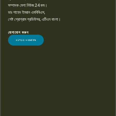
সম্পাদক মেগা নিউজ.24.কম।
ডাঃ শাহেদ ইমরান এমবিবিএস,
গেষ্ট প্রোগ্রাম প্রডিউসর, এটিএন বাংলা।
যোগাযোগ করুন
LOGO
০১৭১২-০২৬৫৩৯