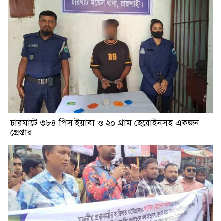
চারঘাটে ৩৮৪ পিস ইয়াবা ও ২০ গ্রাম হেরোইনসহ একজন
গ্রেপ্তার