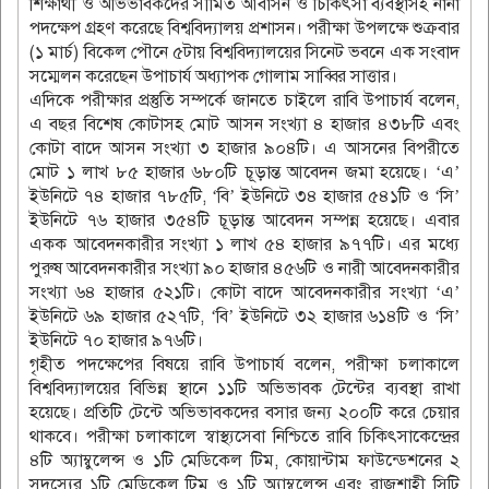
শিক্ষার্থী ও অভিভাবকদের সীমিত আবাসন ও চিকিৎসা ব্যবস্থাসহ নানা
পদক্ষেপ গ্রহণ করেছে বিশ্ববিদ্যালয় প্রশাসন। পরীক্ষা উপলক্ষে শুক্রবার
(১ মার্চ) বিকেল পৌনে ৫টায় বিশ্ববিদ্যালয়ের সিনেট ভবনে এক সংবাদ
সম্মেলন করেছেন উপাচার্য অধ্যাপক গোলাম সাব্বির সাত্তার।
এদিকে পরীক্ষার প্রস্তুতি সম্পর্কে জানতে চাইলে রাবি উপাচার্য বলেন,
এ বছর বিশেষ কোটাসহ মোট আসন সংখ্যা ৪ হাজার ৪৩৮টি এবং
কোটা বাদে আসন সংখ্যা ৩ হাজার ৯০৪টি। এ আসনের বিপরীতে
মোট ১ লাখ ৮৫ হাজার ৬৮০টি চূড়ান্ত আবেদন জমা হয়েছে। ‘এ’
ইউনিটে ৭৪ হাজার ৭৮৫টি, ‘বি’ ইউনিটে ৩৪ হাজার ৫৪১টি ও ‘সি’
ইউনিটে ৭৬ হাজার ৩৫৪টি চূড়ান্ত আবেদন সম্পন্ন হয়েছে। এবার
একক আবেদনকারীর সংখ্যা ১ লাখ ৫৪ হাজার ৯৭৭টি। এর মধ্যে
পুরুষ আবেদনকারীর সংখ্যা ৯০ হাজার ৪৫৬টি ও নারী আবেদনকারীর
সংখ্যা ৬৪ হাজার ৫২১টি। কোটা বাদে আবেদনকারীর সংখ্যা ‘এ’
ইউনিটে ৬৯ হাজার ৫২৭টি, ‘বি’ ইউনিটে ৩২ হাজার ৬১৪টি ও ‘সি’
ইউনিটে ৭০ হাজার ৯৭৬টি।
গৃহীত পদক্ষেপের বিষয়ে রাবি উপাচার্য বলেন, পরীক্ষা চলাকালে
বিশ্ববিদ্যালয়ের বিভিন্ন স্থানে ১১টি অভিভাবক টেন্টের ব্যবস্থা রাখা
হয়েছে। প্রতিটি টেন্টে অভিভাবকদের বসার জন্য ২০০টি করে চেয়ার
থাকবে। পরীক্ষা চলাকালে স্বাস্থ্যসেবা নিশ্চিতে রাবি চিকিৎসাকেন্দ্রের
৪টি অ্যাম্বুলেন্স ও ১টি মেডিকেল টিম, কোয়ান্টাম ফাউন্ডেশনের ২
সদস্যের ১টি মেডিকেল টিম ও ১টি অ্যাম্বুলেন্স এবং রাজশাহী সিটি