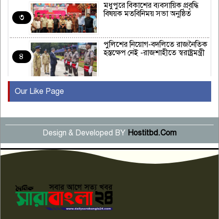
মধুপুরে বিকাশের ব্যবসায়িক প্রবৃদ্ধি
বিষয়ক মতবিনিময় সভা অনুষ্ঠিত
৩
পুলিশের নিয়োগ-বদলিতে রাজনৈতিক
হস্তক্ষেপ নেই -রাজশাহীতে স্বরাষ্ট্রমন্ত্রী
৪
Our Like Page
কুষ্টিয়ায় মাছরাঙা টেলিভিশনের ১৫
বছর পূর্তি উদযাপন
৫
Design & Developed BY
Hostitbd.Com
সংবাদ সম্মেলনে অভিযোগ অস্বীকার
উদ্দেশ্য প্রণোদিত সংবাদ প্রকাশের
৬
প্রতিবাদ নাজির হাসানের
পাবনার আটঘরিয়ার একদন্তে সিঁধ
কেটে ঘরে ঢুকে স্কুল শিক্ষিকাকে হত্যা
৭
টয়লেটের ট্যাংকি থেকে লাশ উদ্ধার