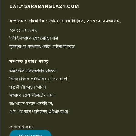
রাজশাহীতে সন্ত্রাসী হামলায় গুরুতর
DAILYSARABANGLA24.COM
আহত সাংবাদিক সম্রাট, হাসপাতালে
৮
চিকিৎসাধীন
সম্পাদক ও প্রকাশক : মোঃ মোবারক বিশ্বাস, ০১৭১২-০২৬৫৩৯,
০১৯১১-৮৮৮৮৯২
পাবনা জেলা জাসাসের আহবায়ক
নির্বাহি সম্পাদক মোঃ সোহেল রানা
খালেদ হোসেন পরাগের বিরুদ্ধে
৯
চাঁদাবাজি ও হয়রানির অভিযোগ
ব্যবস্থাপনা সম্পাদকঃ মোছা: কানিজ ফাতেমা
সম্পাদক মন্ডলির সদস্য
বিশ্বের সঙ্গে শিক্ষার্থীদের সংযোগ গড়ে
তুলতে হবে: শিমুল বিশ্বাস
এএইচএম কামরুজ্জামান কামরুল
১০
সিনিয়র নিউজ প্রডিউসর, এটিএন বাংলা।
প্রকৌশলী আব্দুল আলিম,
সম্পাদক মেগা নিউজ.24.কম।
ডাঃ শাহেদ ইমরান এমবিবিএস,
গেষ্ট প্রোগ্রাম প্রডিউসর, এটিএন বাংলা।
যোগাযোগ করুন
LOGO
০১৭১২-০২৬৫৩৯