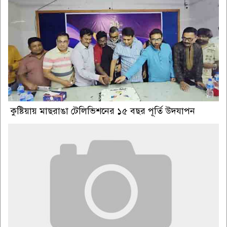
কুষ্টিয়ায় মাছরাঙা টেলিভিশনের ১৫ বছর পূর্তি উদযাপন