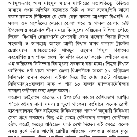
আাব্দুল¬াহ আল মাহমুদ মান্নান মাস্টারের সভাপতিত্বে ভিডিওর
মাধ্যমে প্রধান অতিথির বক্তব্যতে তিনি এ কথা বলেন,তিনি আরো
বলেন,দলমত নির্বিশেষে যে কেউ ফোন করলে আপনারা বিএনপি ও
সকল অঙ্গ সংগঠনের নেতারা জেলা শহর ও পাবনা জেলার ৯টি
উপজেলায় করোনাকালীন সময়ে বিনামূল্যে অক্সিজেন সিলিন্ডা পৌছে
দিবেন। বিএনপি চেয়ারপার্সন দেশনেত্রী বেগম খালেদা জিয়ার বিশেষ
সহকারী ও আলহাজ্ব আহেদ আলী বিশ্বাস মানব কল্যাণ ট্রাস্টের
চেয়ারম্যান এ্যাডভোকেট শামছুর রহমান শিমূল বিশ্বাসের
সহযোগিতায় ও পাবনা জেলা বিএনপির উদ্যেগে করোনা রুগীদের জন্য
এই অক্সিজেন সিলিন্ডার বিনামুল্যে সরবরাহ করা হচ্ছে। শিমুল বিশ্বাস
ব্যাক্তিগত ৪র্থ ধাপে পাবনা জেলা বিএনপিকে আরো ১০ অক্সিজেন
সিলিন্ডার প্রদান করেন। এইবার দিয়ে তিি মোট ৫০টি অক্সিজেন
সিলিন্ডার,২০হাজারা মাস্ক ও প্রায় ১০ হাজার হ্যান্ডস্যাটোইজার
করোনা রুগীদের জন্য প্রদান করেন।
করোনা ভাইরাসে আক্রান্ত বা উপসর্গের কারনে বেশিরভাগ রোগীর
শ^াসকষ্টসহ নানা সমস্যায় ভুগে থাকেন। বর্তমানে অনেক রোগী
হাসপাতালসহ নিজ বাড়িতেই চিকিৎসকের পরাপর্শ অনুযায়ী চিকিৎসা
সেবা গ্রহণ করছেন। কিন্তু এই ক্ষেত্রে বেশিরভাগ করোনা রোগীদের
হঠাৎ করেই দেহের অক্সিজেন ঘার্তি দেখা দিচ্ছে। এই ক্ষেত্রে অনেক
সময় বুঝে উঠার আগেই রোগীর অক্সিজেন সল্পতার কারনে মৃত্যু