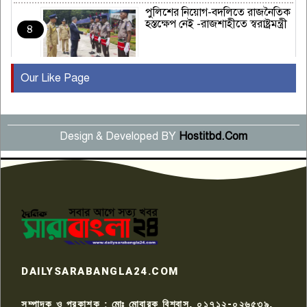
পুলিশের নিয়োগ-বদলিতে রাজনৈতিক
হস্তক্ষেপ নেই -রাজশাহীতে স্বরাষ্ট্রমন্ত্রী
৪
Our Like Page
কুষ্টিয়ায় মাছরাঙা টেলিভিশনের ১৫
বছর পূর্তি উদযাপন
৫
Design & Developed BY
Hostitbd.Com
সংবাদ সম্মেলনে অভিযোগ অস্বীকার
উদ্দেশ্য প্রণোদিত সংবাদ প্রকাশের
৬
প্রতিবাদ নাজির হাসানের
পাবনার আটঘরিয়ার একদন্তে সিঁধ
কেটে ঘরে ঢুকে স্কুল শিক্ষিকাকে হত্যা
৭
টয়লেটের ট্যাংকি থেকে লাশ উদ্ধার
রাজশাহীতে সন্ত্রাসী হামলায় গুরুতর
DAILYSARABANGLA24.COM
আহত সাংবাদিক সম্রাট, হাসপাতালে
৮
চিকিৎসাধীন
সম্পাদক ও প্রকাশক : মোঃ মোবারক বিশ্বাস, ০১৭১২-০২৬৫৩৯,