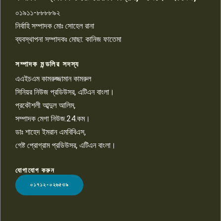
০১৯১১-৮৮৮৮৯২
পাবনা জেলা জাসাসের আহবায়ক
নির্বাহি সম্পাদক মোঃ সোহেল রানা
খালেদ হোসেন পরাগের বিরুদ্ধে
৯
চাঁদাবাজি ও হয়রানির অভিযোগ
ব্যবস্থাপনা সম্পাদকঃ মোছা: কানিজ ফাতেমা
সম্পাদক মন্ডলির সদস্য
বিশ্বের সঙ্গে শিক্ষার্থীদের সংযোগ গড়ে
তুলতে হবে: শিমুল বিশ্বাস
এএইচএম কামরুজ্জামান কামরুল
১০
সিনিয়র নিউজ প্রডিউসর, এটিএন বাংলা।
প্রকৌশলী আব্দুল আলিম,
সম্পাদক মেগা নিউজ.24.কম।
ডাঃ শাহেদ ইমরান এমবিবিএস,
গেষ্ট প্রোগ্রাম প্রডিউসর, এটিএন বাংলা।
যোগাযোগ করুন
LOGO
০১৭১২-০২৬৫৩৯