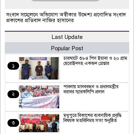
সংবাদ সম্মেলনে অভিযোগ অস্বীকার উদ্দেশ্য প্রণোদিত সংবাদ
প্রকাশের প্রতিবাদ নাজির হাসানের
Last Update
Popular Post
চারঘাটে ৩৮৪ পিস ইয়াবা ও ২০ গ্রাম
হেরোইনসহ একজন গ্রেপ্তার
১
পাবনায় মানববন্ধন ও প্রধানমন্ত্রীর
বরাবর স্মারকলিপি প্রদান
২
মধুপুরে বিকাশের ব্যবসায়িক প্রবৃদ্ধি
বিষয়ক মতবিনিময় সভা অনুষ্ঠিত
৩