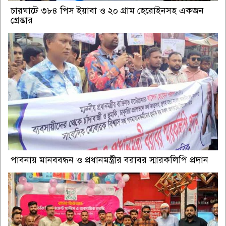
চারঘাটে ৩৮৪ পিস ইয়াবা ও ২০ গ্রাম হেরোইনসহ একজন
গ্রেপ্তার
পাবনায় মানববন্ধন ও প্রধানমন্ত্রীর বরাবর স্মারকলিপি প্রদান