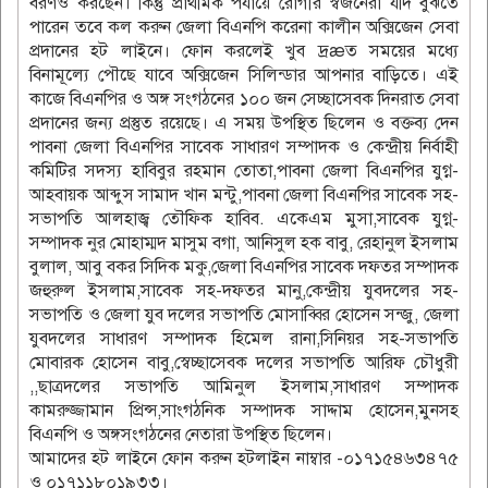
বরণও করছেন। কিন্তু প্রাথমিক পর্যায়ে রোগীর স্বজনেরা যদি বুঝতে
পারেন তবে কল করুন জেলা বিএনপি করেনা কালীন অক্সিজেন সেবা
প্রদানের হট লাইনে। ফোন করলেই খুব দ্রæত সময়ের মধ্যে
বিনামূল্যে পৌছে যাবে অক্সিজেন সিলিন্ডার আপনার বাড়িতে। এই
কাজে বিএনপির ও অঙ্গ সংগঠনের ১০০ জন সেচ্ছাসেবক দিনরাত সেবা
প্রদানের জন্য প্রস্তুত রয়েছে। এ সময় উপস্থিত ছিলেন ও বক্তব্য দেন
পাবনা জেলা বিএনপির সাবেক সাধারণ সম্পাদক ও কেন্দ্রীয় নির্বাহী
কমিটির সদস্য হাবিবুর রহমান তোতা,পাবনা জেলা বিএনপির যুগ্ন-
আহবায়ক আব্দুস সামাদ খান মন্টু,পাবনা জেলা বিএনপির সাবেক সহ-
সভাপতি আলহাজ্ব তৌফিক হাবিব. একেএম মুসা,সাবেক যুগ্ন্-
সম্পাদক নুর মোহাম্মদ মাসুম বগা, আনিসুল হক বাবু, রেহানুল ইসলাম
বুলাল, আবু বকর সিদিক মকু,জেলা বিএনপির সাবেক দফতর সম্পাদক
জহুরুল ইসলাম,সাবেক সহ-দফতর মানু,কেন্দ্রীয় যুবদলের সহ-
সভাপতি ও জেলা যুব দলের সভাপতি মোসাব্বির হোসেন সন্জু, জেলা
যুবদলের সাধারণ সম্পাদক হিমেল রানা,সিনিয়র সহ-সভাপতি
মোবারক হোসেন বাবু,স্বেচ্ছাসেবক দলের সভাপতি আরিফ চৌধুরী
,,ছাত্রদলের সভাপতি আমিনুল ইসলাম,সাধারণ সম্পাদক
কামরুজ্জামান প্রিন্স,সাংগঠনিক সম্পাদক সাদ্দাম হোসেন,মুনসহ
বিএনপি ও অঙ্গসংগঠনের নেতারা উপস্থিত ছিলেন।
আমাদের হট লাইনে ফোন করুন হটলাইন নাম্বার -০১৭১৫৪৬৩৪৭৫
ও ০১৭১১৮০১৯৩৩।