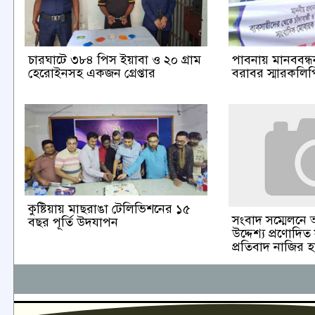
চারঘাটে ৩৮৪ পিস ইয়াবা ও ২০ গ্রাম
পাবনায় মানববন্ধন 
হেরোইনসহ একজন গ্রেপ্তার
বরাবর স্মারকলিপি
কুষ্টিয়ায় মাছরাঙা টেলিভিশনের ১৫
সংবাদ সম্মেলনে 
বছর পূর্তি উদযাপন
উদ্দেশ্য প্রণোদিত
প্রতিবাদ নাজির 