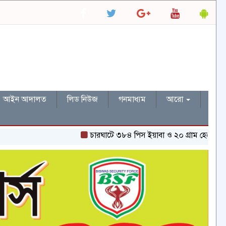
আইন আদালত
লিড নিউজ
গনমাধ্যম
আরো
চারঘাটে ৩৮৪ পিস ইয়াবা ও ২০ গ্রাম হেরোইনসহ একজন গ্রেপ্