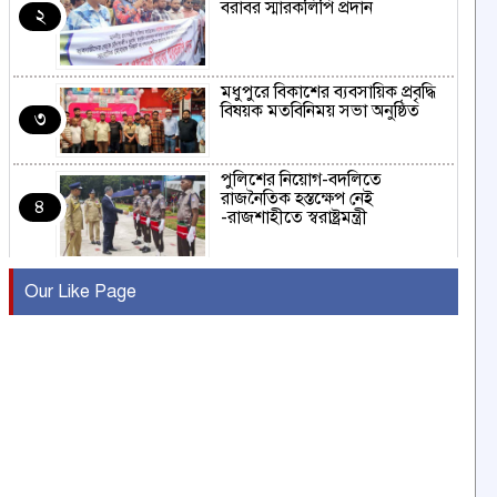
বরাবর স্মারকলিপি প্রদান
২
মধুপুরে বিকাশের ব্যবসায়িক প্রবৃদ্ধি
বিষয়ক মতবিনিময় সভা অনুষ্ঠিত
৩
পুলিশের নিয়োগ-বদলিতে
রাজনৈতিক হস্তক্ষেপ নেই
৪
-রাজশাহীতে স্বরাষ্ট্রমন্ত্রী
কুষ্টিয়ায় মাছরাঙা টেলিভিশনের ১৫
Our Like Page
বছর পূর্তি উদযাপন
৫
সংবাদ সম্মেলনে অভিযোগ অস্বীকার
উদ্দেশ্য প্রণোদিত সংবাদ প্রকাশের
৬
প্রতিবাদ নাজির হাসানের
পাবনার আটঘরিয়ার একদন্তে সিঁধ