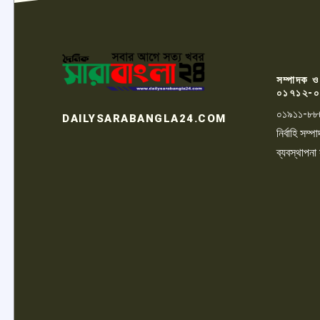
সম্পাদক ও
০১৭১২-০
০১৯১১-৮৮
DAILYSARABANGLA24.COM
নির্বাহি সম
ব্যবস্থাপনা
LOGO