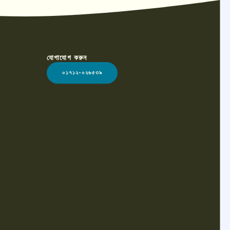
যোগাযোগ করুন
০১৭১২-০২৬৫৩৯