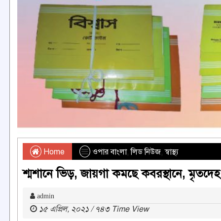
Home
ওপার বাংলা
,
লিড নিউজ
,
স্বাস্থ্য
শ্মশানে ভিড়, জায়গা কমছে কবরস্থানে, মৃতদেহ স
admin
১৫ এপ্রিল, ২০২১ / ৭৪৩ Time View