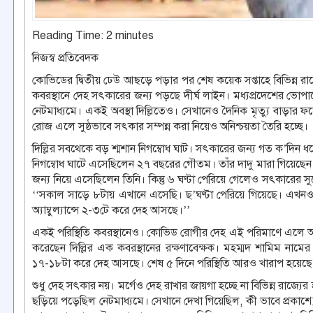
Reading Time:
2
minutes
নিজস্ব প্রতিবেদক
কোভিডের দ্বিতীয় ঢেউ আছড়ে পড়ার পর শেষ কয়েক সপ্তাহে বিভিন্ন রাজ্যে 
কবরস্থানে দেহ সৎকারের জন্য পড়ছে দীর্ঘ লাইন। মধ্যপ্রদেশের ভোপ
নেটমাধ্যমে। একই অবস্থা দিল্লিতেও। সেখানেও দৈনিক মৃত্যু বাড়ার 
রোজ এলে সুষ্ঠভাবে সৎকার সম্পন্ন করা নিয়েও অনিশ্চয়তা তৈরি হচ্ছে।
দিল্লির সবথেকে বড় শ্মশান নিগম্বোধ ঘাট। সৎকারের জন্য গত ক’দিন 
নিগম্বোধ ঘাটে এসেছিলেন ২৭ বছরের গৌতম। তাঁর দাদু মারা গিয়েছেন
জন্য নিয়ে এসেছিলেন তিনি। কিন্তু ৬ ঘণ্টা পেরিয়ে গেলেও সৎকারে
‘‘সকাল সাড়ে ৮টায় এখানে এসেছি। ছ’ঘণ্টা পেরিয়ে গিয়েছে। এখনও আ
অ্যাম্বুল্যান্সে ২-৩টে করে দেহ আসছে।’’
একই পরিস্থিতি কবরস্থানেও। কোভিড রোগীর দেহ এই পরিমাণে এলে আ
করেছেন দিল্লির এক কবরস্থানের রক্ষণাবেক্ষক। মহম্মদ শামিম না
১৭-১৮টা করে দেহ আসছে। শেষ ৫ দিনে পরিস্থিতি আরও খারাপ হয়ে
শুধু দেহ সৎকার নয়। মর্গেও দেহ রাখার জায়গা হচ্ছে না বিভিন্ন রাজ
ছড়িয়ে পড়েছিল নেটমাধ্যমে। সেখানে দেখা গিয়েছিল, কী ভাবে প্রকাশ্