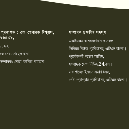
 প্রকাশক : মোঃ মোবারক বিশ্বাস,
সম্পাদক মন্ডলির সদস্য
২৬৫৩৯,
এএইচএম কামরুজ্জামান কামরুল
৮৮৯২
সিনিয়র নিউজ প্রডিউসর, এটিএন বাংলা।
্পাদক মোঃ সোহেল রানা
প্রকৌশলী আব্দুল আলিম,
 সম্পাদকঃ মোছা: কানিজ ফাতেমা
সম্পাদক মেগা নিউজ.24.কম।
ডাঃ শাহেদ ইমরান এমবিবিএস,
গেষ্ট প্রোগ্রাম প্রডিউসর, এটিএন বাংলা।