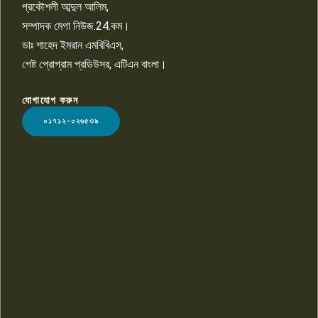
প্রকৌশলী আব্দুল আলিম,
সম্পাদক মেগা নিউজ.24.কম।
ডাঃ শাহেদ ইমরান এমবিবিএস,
গেষ্ট প্রোগ্রাম প্রডিউসর, এটিএন বাংলা।
যোগাযোগ করুন
LOGO
০১৭১২-০২৬৫৩৯