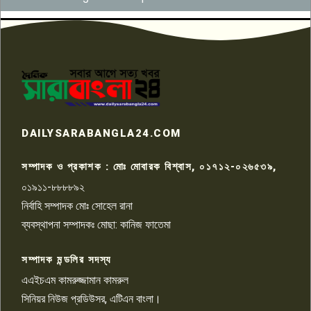
উদ্দেশ্য প্রণোদিত সংবাদ প্রকাশের
৬
প্রতিবাদ নাজির হাসানের
পাবনার আটঘরিয়ার একদন্তে সিঁধ
কেটে ঘরে ঢুকে স্কুল শিক্ষিকাকে হত্যা
৭
টয়লেটের ট্যাংকি থেকে লাশ উদ্ধার
রাজশাহীতে সন্ত্রাসী হামলায় গুরুতর
DAILYSARABANGLA24.COM
আহত সাংবাদিক সম্রাট, হাসপাতালে
৮
চিকিৎসাধীন
সম্পাদক ও প্রকাশক : মোঃ মোবারক বিশ্বাস, ০১৭১২-০২৬৫৩৯,
০১৯১১-৮৮৮৮৯২
পাবনা জেলা জাসাসের আহবায়ক
নির্বাহি সম্পাদক মোঃ সোহেল রানা
খালেদ হোসেন পরাগের বিরুদ্ধে
৯
চাঁদাবাজি ও হয়রানির অভিযোগ
ব্যবস্থাপনা সম্পাদকঃ মোছা: কানিজ ফাতেমা
সম্পাদক মন্ডলির সদস্য
বিশ্বের সঙ্গে শিক্ষার্থীদের সংযোগ গড়ে
তুলতে হবে: শিমুল বিশ্বাস
এএইচএম কামরুজ্জামান কামরুল
১০
সিনিয়র নিউজ প্রডিউসর, এটিএন বাংলা।