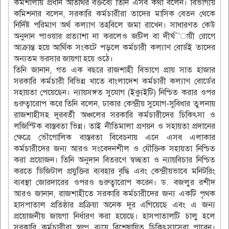
কর্মশালায় প্রধান অতিথির বক্তব্যে তিনি এসব কথা বলেন। বিভাগীয়
কমিশনার বলেন, সরকারি কর্মচারীরা তাদের মাসিক বেতন থেকে
নির্দিষ্ট পরিমাণ অর্থ কল্যাণ তহবিলে জমা রাখেন। সাধারণত কেউ
অনুদান পাওয়ার প্রত্যাশা না করলেও জটিল বা দীর্ঘ¯’ায়ী রোগে
আক্রান্ত হয়ে আর্থিক সংকটে পড়লে কর্মচারী কল্যাণ বোর্ডই তাদের
অন্যতম ভরসার জায়গা হয়ে ওঠে।
তিনি জানান, গত এক বছরে রাজশাহী বিভাগে প্রায় সাত হাজার
সরকারি কর্মচারী বিভিন্ন খাতে বাংলাদেশ কর্মচারী কল্যাণ বোর্ডের
সহায়তা পেয়েছেন। ন্যায়সঙ্গত সুযোগ (ইক্যুইটি) নিশ্চিত করার ওপর
গুরুত্বারোপ করে তিনি বলেন, ঢাকার কেন্দ্রীয় সুযোগ-সুবিধার তুলনায়
রাজশাহীসহ দূরবর্তী অঞ্চলের সরকারি কর্মচারীদের চিকিৎসা ও
লজিস্টিক বাস্তবতা ভিন্ন। তাই নীতিমালা প্রণয়ন ও সহায়তা প্রদানের
ক্ষেত্রে ভৌগোলিক বাস্তবতা বিবেচনায় এনে এসব এলাকার
কর্মচারীদের জন্য আরও সংবেদনশীল ও যৌক্তিক সহায়তা নিশ্চিত
করা প্রয়োজন। তিনি অনুদান বিতরণে স্বচ্ছতা ও ন্যায়বিচার নিশ্চিত
করতে ডিজিটাল প্রযুক্তির ব্যবহার বৃদ্ধি এবং কেন্দ্রীয়ভাবে মনিটরিং
ব্যবস্থা জোরদারের ওপরও গুরুত্বারোপ করেন। ড. বজলুর রশীদ
আরও জানান, রাজশাহীতে সরকারি কর্মচারীদের জন্য একটি পৃথক
হাসপাতাল প্রতিষ্ঠার প্রক্রিয়া অনেক দূর এগিয়েছে এবং এ জন্য
প্রয়োজনীয় জায়গা নির্ধারণ করা হয়েছে। হাসপাতালটি চালু হলে
সরকারি কর্মচারীরা স্বল্প ব্যয়ে বিশেষায়িত চিকিৎসাসেবা পাবেন।