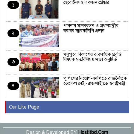
হেরোইনসহ একজন গ্রেপ্তার
১
পাবনায় মানববন্ধন ও প্রধানমন্ত্রীর
বরাবর স্মারকলিপি প্রদান
২
মধুপুরে বিকাশের ব্যবসায়িক প্রবৃদ্ধি
বিষয়ক মতবিনিময় সভা অনুষ্ঠিত
৩
পুলিশের নিয়োগ-বদলিতে রাজনৈতিক
হস্তক্ষেপ নেই -রাজশাহীতে স্বরাষ্ট্রমন্ত্রী
৪
Our Like Page
কুষ্টিয়ায় মাছরাঙা টেলিভিশনের ১৫
বছর পূর্তি উদযাপন
৫
Design & Developed BY
Hostitbd.Com
সংবাদ সম্মেলনে অভিযোগ অস্বীকার