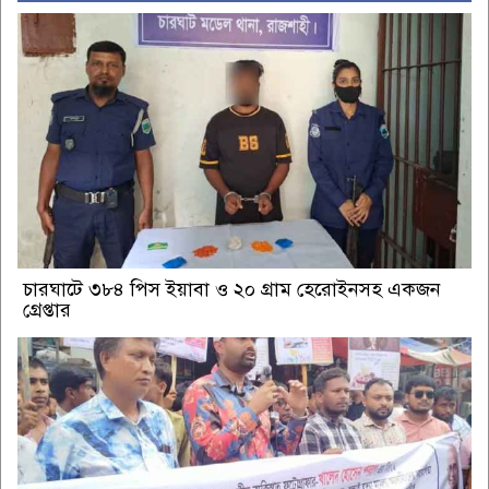
চারঘাটে ৩৮৪ পিস ইয়াবা ও ২০ গ্রাম হেরোইনসহ একজন
গ্রেপ্তার