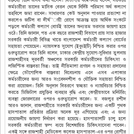
বক্তব্যে তিনি এসব কথা বলেন। বিভাগীয় কমিশনার বলেন, সরকারি
কর্মচারীরা তাদের মাসিক বেতন থেকে নির্দিষ্ট পরিমাণ অর্থ কল্যাণ
তহবিলে জমা রাখেন। সাধারণত কেউ অনুদান পাওয়ার প্রত্যাশা না
করলেও জটিল বা দীর্ঘ¯’ায়ী রোগে আক্রান্ত হয়ে আর্থিক সংকটে
পড়লে কর্মচারী কল্যাণ বোর্ডই তাদের অন্যতম ভরসার জায়গা হয়ে
ওঠে। তিনি জানান, গত এক বছরে রাজশাহী বিভাগে প্রায় সাত হাজার
সরকারি কর্মচারী বিভিন্ন খাতে বাংলাদেশ কর্মচারী কল্যাণ বোর্ডের
সহায়তা পেয়েছেন। ন্যায়সঙ্গত সুযোগ (ইক্যুইটি) নিশ্চিত করার ওপর
গুরুত্বারোপ করে তিনি বলেন, ঢাকার কেন্দ্রীয় সুযোগ-সুবিধার তুলনায়
রাজশাহীসহ দূরবর্তী অঞ্চলের সরকারি কর্মচারীদের চিকিৎসা ও
লজিস্টিক বাস্তবতা ভিন্ন। তাই নীতিমালা প্রণয়ন ও সহায়তা প্রদানের
ক্ষেত্রে ভৌগোলিক বাস্তবতা বিবেচনায় এনে এসব এলাকার
কর্মচারীদের জন্য আরও সংবেদনশীল ও যৌক্তিক সহায়তা নিশ্চিত
করা প্রয়োজন। তিনি অনুদান বিতরণে স্বচ্ছতা ও ন্যায়বিচার নিশ্চিত
করতে ডিজিটাল প্রযুক্তির ব্যবহার বৃদ্ধি এবং কেন্দ্রীয়ভাবে মনিটরিং
ব্যবস্থা জোরদারের ওপরও গুরুত্বারোপ করেন। ড. বজলুর রশীদ
আরও জানান, রাজশাহীতে সরকারি কর্মচারীদের জন্য একটি পৃথক
হাসপাতাল প্রতিষ্ঠার প্রক্রিয়া অনেক দূর এগিয়েছে এবং এ জন্য
প্রয়োজনীয় জায়গা নির্ধারণ করা হয়েছে। হাসপাতালটি চালু হলে
সরকারি কর্মচারীরা স্বল্প ব্যয়ে বিশেষায়িত চিকিৎসাসেবা পাবেন।
একই সঙ্গে রাজশাহী মেডিকেল কলেজ হাসপাতাল-এর ওপর রোগীর