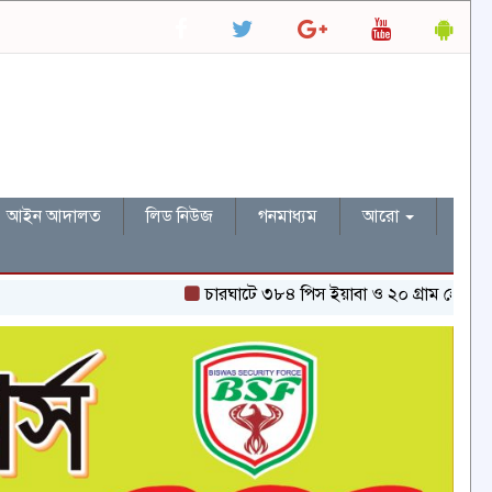
আইন আদালত
লিড নিউজ
গনমাধ্যম
আরো
চারঘাটে ৩৮৪ পিস ইয়াবা ও ২০ গ্রাম হেরোইনসহ একজন 