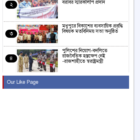
বরাবর স্মারকলিপি প্রদান
২
মধুপুরে বিকাশের ব্যবসায়িক প্রবৃদ্ধি
বিষয়ক মতবিনিময় সভা অনুষ্ঠিত
৩
পুলিশের নিয়োগ-বদলিতে
রাজনৈতিক হস্তক্ষেপ নেই
৪
-রাজশাহীতে স্বরাষ্ট্রমন্ত্রী
কুষ্টিয়ায় মাছরাঙা টেলিভিশনের ১৫
Our Like Page
বছর পূর্তি উদযাপন
৫
সংবাদ সম্মেলনে অভিযোগ অস্বীকার
উদ্দেশ্য প্রণোদিত সংবাদ প্রকাশের
৬
প্রতিবাদ নাজির হাসানের
পাবনার আটঘরিয়ার একদন্তে সিঁধ