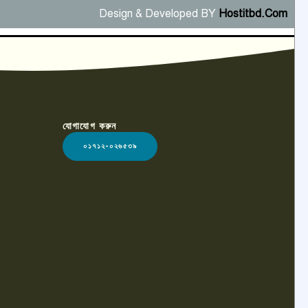
Design & Developed BY
Hostitbd.Com
যোগাযোগ করুন
০১৭১২-০২৬৫৩৯