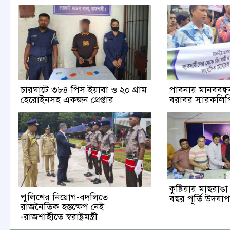
চারঘাটে ৩৮৪ পিস ইয়াবা ও ২০ গ্রাম
পাবনায় মানববন্ধন 
হেরোইনসহ একজন গ্রেপ্তার
বরাবর স্মারকলিপি
কুষ্টিয়ায় মাছরা
পুলিশের নিয়োগ-বদলিতে
বছর পূর্তি উদযা
রাজনৈতিক হস্তক্ষেপ নেই
-রাজশাহীতে স্বরাষ্ট্রমন্ত্রী