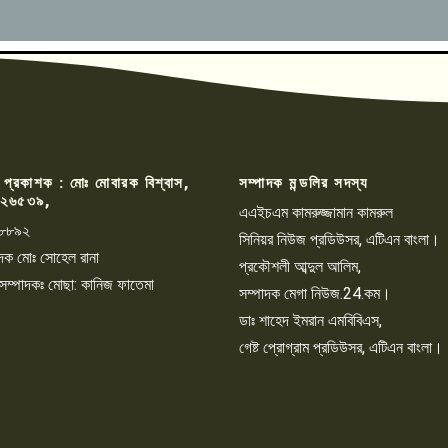
 প্রকাশক : মোঃ মোবারক বিশ্বাস,
সম্পাদক মন্ডলির সদস্য
২৬৫৩৯,
এএইচএম কামরুজ্জামান কামরুল
৮৮৯২
সিনিয়র নিউজ প্রডিউসর, এটিএন বাংলা।
্পাদক মোঃ সোহেল রানা
প্রকৌশলী আব্দুল আলিম,
 সম্পাদকঃ মোছা: কানিজ ফাতেমা
সম্পাদক মেগা নিউজ.24.কম।
ডাঃ শাহেদ ইমরান এমবিবিএস,
গেষ্ট প্রোগ্রাম প্রডিউসর, এটিএন বাংলা।