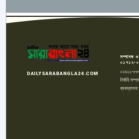
সম্পাদক ও
০১৭১২-০
০১৯১১-৮৮
DAILYSARABANGLA24.COM
নির্বাহি সম
ব্যবস্থাপনা
LOGO