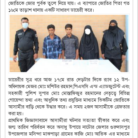
জোতিকে জোর পুর্বক তুলে নিয়ে যায়। এ ব্যাপারে জোতির পিতা গত
১৬মে তাড়াশ থানায় একটি সাধারণ ডায়েরী করে।
ডায়েরীর সুত্র ধরে আজ ১৭মে রাত দেড়টার দিকে র‌্যাব ১২ উপ-
অধিনায়ক মেজর মোঃ মশিউর রহমান,পিএসসি এন্ড এ্যাডজুটেন্ট এবং
সহকারী পুলিশ সুপার মোঃ মোস্তাফিজুর রহমানের নেতৃত্বে বিভিন্ন
গোয়েন্দা তথ্য এবং আধুনিক তথ্য প্রযুক্তির মাধ্যমে ভিকটিম জোতিকে
আসামীর বাড়ি থেকে উদ্ধার করে। এ সময় ২জন আসামীকে গ্রেফতার
করা হয়।
প্রাথমিক জিজ্ঞাসাবাদে আসামীরা ঘটনার সত্যতা স্বীকার করে এবং
জন্ম তারিখ পরির্বতন করে অসাধু উপায়ে নাটোর জেলার গুরুদাসপুর
উপজেলার মসিন্দা মাঝপাড়া গ্রামের কাজি মোঃ আতিক এর মাধ্যমে