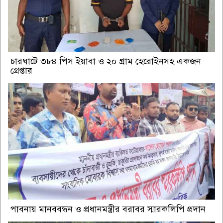
চারঘাটে ৩৮৪ পিস ইয়াবা ও ২০ গ্রাম হেরোইনসহ একজন
গ্রেপ্তার
পাবনায় মানববন্ধন ও প্রধানমন্ত্রীর বরাবর স্মারকলিপি প্রদান