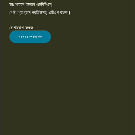
ডাঃ শাহেদ ইমরান এমবিবিএস,
গেষ্ট প্রোগ্রাম প্রডিউসর, এটিএন বাংলা।
যোগাযোগ করুন
LOGO
০১৭১২-০২৬৫৩৯