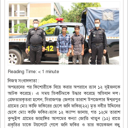
Reading Time:
< 1
minute
নিজস্ব সংবাদদাতা :
অপহরনের পর কিশোরীকে বিয়ে করার অপরাধে র‌্যাব ১২ দুইজনকে
আটক করেছে। এ সময় ভিকটিমকে উদ্ধার করেছে অভিযান দল।
গ্রেফতারকৃতরা হলেন, সিরাজগঞ্জ জেলার তারাশ উপজেলার ঈশ্বরপুর
গ্রামের মোঃ কাফি ফকিরের ছেলে জনি ফকির(২২) মৃত নবীর উদ্দিনের
ছেলে মোঃ কাফি ফকির।র‌্যাব ১২ ক্যাম্প জানায়, গত ১২মে তারাশ
কুন্দুইল গ্রামের জাহাঙ্গির আলমের কন্যা জোতি খাতুন (১২) রাতে
প্রকৃতির ডাকে টয়লেটে গেলে জনি ফকির ও তার কয়েকজন বন্ধু