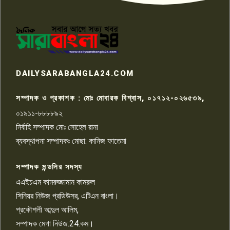
পাবনার আটঘরিয়ার একদন্তে সিঁধ
কেটে ঘরে ঢুকে স্কুল শিক্ষিকাকে হত্যা
৭
টয়লেটের ট্যাংকি থেকে লাশ উদ্ধার
রাজশাহীতে সন্ত্রাসী হামলায় গুরুতর
DAILYSARABANGLA24.COM
আহত সাংবাদিক সম্রাট, হাসপাতালে
৮
চিকিৎসাধীন
সম্পাদক ও প্রকাশক : মোঃ মোবারক বিশ্বাস, ০১৭১২-০২৬৫৩৯,
০১৯১১-৮৮৮৮৯২
পাবনা জেলা জাসাসের আহবায়ক
নির্বাহি সম্পাদক মোঃ সোহেল রানা
খালেদ হোসেন পরাগের বিরুদ্ধে
৯
চাঁদাবাজি ও হয়রানির অভিযোগ
ব্যবস্থাপনা সম্পাদকঃ মোছা: কানিজ ফাতেমা
সম্পাদক মন্ডলির সদস্য
বিশ্বের সঙ্গে শিক্ষার্থীদের সংযোগ গড়ে
তুলতে হবে: শিমুল বিশ্বাস
এএইচএম কামরুজ্জামান কামরুল
১০
সিনিয়র নিউজ প্রডিউসর, এটিএন বাংলা।
প্রকৌশলী আব্দুল আলিম,
সম্পাদক মেগা নিউজ.24.কম।