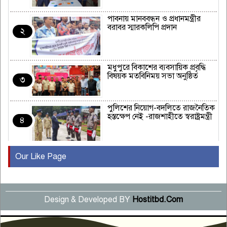
পাবনায় মানববন্ধন ও প্রধানমন্ত্রীর
বরাবর স্মারকলিপি প্রদান
২
মধুপুরে বিকাশের ব্যবসায়িক প্রবৃদ্ধি
বিষয়ক মতবিনিময় সভা অনুষ্ঠিত
৩
পুলিশের নিয়োগ-বদলিতে রাজনৈতিক
হস্তক্ষেপ নেই -রাজশাহীতে স্বরাষ্ট্রমন্ত্রী
৪
Our Like Page
কুষ্টিয়ায় মাছরাঙা টেলিভিশনের ১৫
বছর পূর্তি উদযাপন
৫
Design & Developed BY
Hostitbd.Com
সংবাদ সম্মেলনে অভিযোগ অস্বীকার
উদ্দেশ্য প্রণোদিত সংবাদ প্রকাশের
৬
প্রতিবাদ নাজির হাসানের