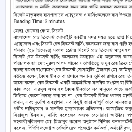
সিলেট মাতৃমঙ্গল হাসপাতালে এ্যাম্বুলেন্স ও নার্সিংকলেজে বাস উপহার 
Reading Time:
2
minutes
মোছা: রোকেয়া বেগম, সিলেট :
বাংলাদেশ রেড ক্রিসেন্ট সোসাইটি জাতীয় সদর দপ্তর হতে প্রাপ্ত সিল
এ্যাম্বুলেন্স এবং সিলেট রেড ক্রিসেন্ট নার্সিং কলেজের জন্য বাস গাড়ি 
শনিবার (২৮ ডিসেম্বর) সকাল ১১টায় সিলেট রেড ক্রিসেন্ট মাতৃমঙ্গ
সিলেট রেড ক্রিসেন্ট নার্সিং কলেজের উদ্যোগে এই অনুষ্ঠানের আয়ো
পরিচালক ডা: মো: নুরুল আলম খানের সভাপতিত্বে ও যুব রেড ক্রিসেন্টে
বক্তব্য রাখেন বাংলাদেশ রেড ক্রিসেন্ট সোসাইটির ট্রেজারার মো: আমি
বক্তব্যে বলেন, বৈষম্যহীন সেবা প্রদানে অন্যান্য ভূমিকা রাখবে রেড ক্র
আরো বলেন, রেড ক্রিসেন্ট একটি আন্তর্জাতিক মানবিক সংগঠন যা বিভিন্ন 
কাজ করে। এরমূল লক্ষ্য হল বৈষম্যহীনভাবে সব মানুষের কাছে জরুরি
ভিত্তিতে কোনো বৈষম্য করা হয় না। রেড ক্রিসেন্ট বিভিন্ন ধরনের মান
প্রদান, এবং দুর্যোগ ব্যবস্থাপনা, সব কিছুই তারা সম্পূর্ণ ভাবে মা
গভীর দায়িত্ববোধ ও মানবিক মূল্যবোধের প্রতিফলন। আয়োজিত অনুষ্ঠা
সিরাজুল ইসলাম, নার্সিং কলেজের অধ্যক্ষ রেনোয়ারা আক্তার। স্
সহকারীপরিচালক মো: মিজানুর রহমান।অনুষ্ঠানে সিনিয়র কনসালটেন্ট ডা
কলেজ, পিপিপি প্রজেক্ট ও রেজিলিয়েন্স প্রজেক্টের কর্মকর্তা, কর্মচারীবৃন