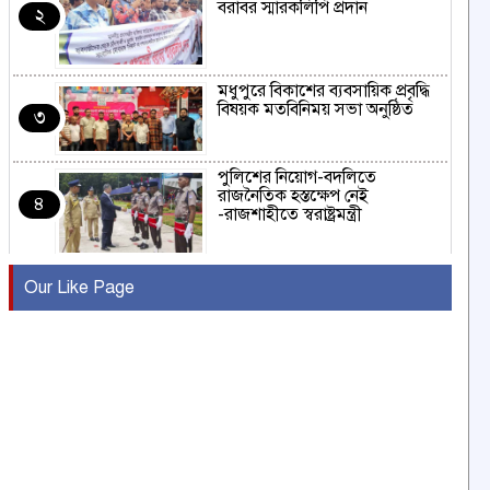
বরাবর স্মারকলিপি প্রদান
২
মধুপুরে বিকাশের ব্যবসায়িক প্রবৃদ্ধি
বিষয়ক মতবিনিময় সভা অনুষ্ঠিত
৩
পুলিশের নিয়োগ-বদলিতে
রাজনৈতিক হস্তক্ষেপ নেই
৪
-রাজশাহীতে স্বরাষ্ট্রমন্ত্রী
কুষ্টিয়ায় মাছরাঙা টেলিভিশনের ১৫
Our Like Page
বছর পূর্তি উদযাপন
৫
সংবাদ সম্মেলনে অভিযোগ অস্বীকার
উদ্দেশ্য প্রণোদিত সংবাদ প্রকাশের
৬
প্রতিবাদ নাজির হাসানের
পাবনার আটঘরিয়ার একদন্তে সিঁধ