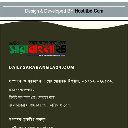
Design & Developed BY
Hostitbd.Com
সংবাদ সম্মেলনে অভিযোগ অস্বীকার
উদ্দেশ্য প্রণোদিত সংবাদ প্রকাশের
৬
প্রতিবাদ নাজির হাসানের
পাবনার আটঘরিয়ার একদন্তে সিঁধ
কেটে ঘরে ঢুকে স্কুল শিক্ষিকাকে হত্যা
৭
টয়লেটের ট্যাংকি থেকে লাশ উদ্ধার
রাজশাহীতে সন্ত্রাসী হামলায় গুরুতর
DAILYSARABANGLA24.COM
আহত সাংবাদিক সম্রাট, হাসপাতালে
৮
চিকিৎসাধীন
সম্পাদক ও প্রকাশক : মোঃ মোবারক বিশ্বাস, ০১৭১২-০২৬৫৩৯,
০১৯১১-৮৮৮৮৯২
পাবনা জেলা জাসাসের আহবায়ক
নির্বাহি সম্পাদক মোঃ সোহেল রানা
খালেদ হোসেন পরাগের বিরুদ্ধে
৯
চাঁদাবাজি ও হয়রানির অভিযোগ
ব্যবস্থাপনা সম্পাদকঃ মোছা: কানিজ ফাতেমা
সম্পাদক মন্ডলির সদস্য
বিশ্বের সঙ্গে শিক্ষার্থীদের সংযোগ গড়ে
তুলতে হবে: শিমুল বিশ্বাস
এএইচএম কামরুজ্জামান কামরুল