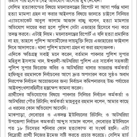
৬মাস পার হলেও সেই অভিযোগ আলোর মুখ দেখেনি।
সেলিম হত্যাকান্ডের বিষয়ে ময়নাতদন্তের রিপোট না আসা পর্যন্ত থানা
হত্যা মামলা গ্রহন না করার আইনগত বিষয়ে জানতে চাইলে সিনিয়র
এ্যাডভোকেট আবুল কালাম আজাদ বাচ্চু বলেন, হত্যা মামলার
অভিযোগ দায়ের করা হলে পুলিশ সেটা এজাহার হিসেবে গন্য করে
তদন্ত করবে। এটাই নিয়ম। ময়নাতদন্তের রিপোর্ট এ যদি হত্যা প্রমানিত
না হয়, তাহলে পুলিশ আসামীদের দায়মুক্তি দিয়ে এজাহারের ফাইনাল
দিবে আদালতে। থানা পুলিশ মামলা গ্রহন না করা রহস্যজনক।
এদিকে ক্ষতিগ্রস্থ সবাই মনে করেন, বর্তমান পাবনার পুলিশ সুপার
মহিবুল ইসলাম খান, ঈশ্বরদী-আটঘরিয়া পুলিশ এর সার্কেল সহকারী
পুলিশ সুপার ফিরোজ কবির ও আটঘরিয়া থানার ভারপ্রাপ্ত কর্মকর্তা
হাফিজুর রহমানকে নির্বাচনের আগে দ্রুত অপসারন করে সুষ্ঠও অবাধ
নিরপেক্ষ নির্বাচন আয়োজনের জন্য নির্বাচন কমিশনারসহ উচ্চ পর্যায়ের
আইনশৃংখলাবহিনীর হস্তক্ষেপ কামনা করেন।
প্রার্থীদের অভিযোগের বিষয়ে পাবনার সিনিয়র নির্বাচন কর্মকর্তা ও
আটঘরিয়া পৌর রিটানিং কর্মকর্তা মাহবুবুর রহমান বলেন, আমার কাছে
এ ধরনের কোন অভিযোগ আসেনি।
মাঝপাড়া, দেবোত্তর ও একদন্ত ইউনিয়নের রিটানিং ও আটঘরিয়া
উপজেলা নির্বাচন কমকর্তা আব্দুস সামাদ বলেন, দেবোত্তর ইউনিয়নে
গত ১৮ ডিসেম্বর শনিবার কোন হত্যাকান্ড বা সংঘর্ষ হয়নি। এটা
বিদ্রোহী প্রার্থী নিজের ইমেজ সৃষ্টি করতে প্রচার করেছে। সেলিম হার্ড