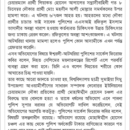
চেয়ারম্যান প্রার্থী লিয়াকত হোসেন আলালের সন্ত্রাসীবাহিনী গত ৮
ডিসেম্বর নৌকার প্রার্থী মোঃ মহসীন আলী মোল্লার সমর্থকদের উপর
হামলা করে। এ ঘটনায় ৬/৭জন আহত হয়। আহতদের মধ্যে নৌকা
প্রার্থীর চাচাত ভাই সাবেক পুলিশের এএসআই রফিকুল ইসলাম
ভাসানীর অবস্থা খারাপ হওয়ায় কর্তব্যরত চিকিৎসক উন্নত চিকিৎসার
জন্য ঢাকায় প্রেরন করেন। রফিকুলের অবস্থা আশংকাজনক। এ ঘটনায়
আটঘরিয়া থানায় মামলা হলেও পুলিশ কোন আসামীকে এখন পর্যন্ত
গ্রেফতার করেনি।
এসব অভিযোগের বিষয়ে ঈশ্বরদী-আটঘরিয়া পুলিশের সার্কেল ফিরোজ
কবির বলেন, নিহত সেলিমের ময়নাতদন্তের রিপোর্ট এলে পরবর্তি
ব্যবস্থা গ্রহন করা হবে। তিনি এও বলেন নিহতের শরীরে কোন
আঘাতের চিহৃ পাওয়া যায়নি।
তার কাছে আরো জানতে চাওয়া হয়, বিশ্ববিদ্যালয় ছাত্রী সুমাইয়া সিমু
উপজেলা আওয়ামীলীগের সাধারন সম্পাদক দেবোত্তর ইউনিয়নের
চেয়ারম্যান নৌকা প্রতিকের প্রার্থী মোহাঈম্মীন হোসেন চঞ্চল এর
বিরুদ্ধে তার বোনকে হত্যা ও তাকে ধর্ষনের অভিযোগ এনে পাবনা
পুলিশ সুপার বরাবর যে অভিযোগটি দাখিল করেছিলেন, সেই
অভিযোগের অগ্রগতি কতটুকু। পুলিশের সার্কেল ফিরোজ কবির বলেন,
বিষয়টি তদন্তনাধীন রয়েছে। অভিযোগ রয়েছে মোহাঈম্মীন হোসেন
চঞ্চল এর কাছ থেকে পুলিশ অর্ধকোটি টাকার বাণিজ্যের কারনে গত