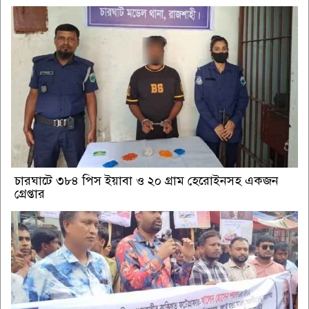
চারঘাটে ৩৮৪ পিস ইয়াবা ও ২০ গ্রাম হেরোইনসহ একজন
গ্রেপ্তার