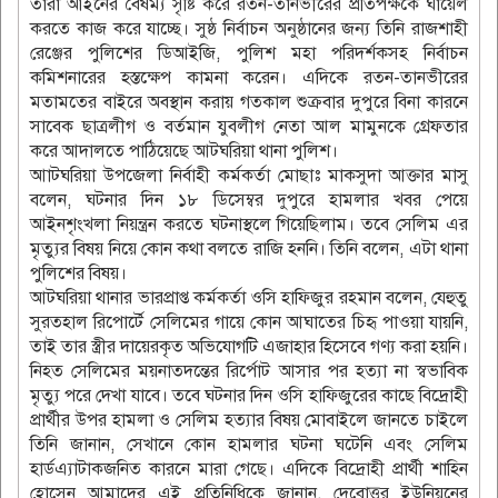
তারা আইনের বৈষম্য সৃষ্টি করে রতন-তানভীরের প্রতিপক্ষকে ঘায়েল
করতে কাজ করে যাচ্ছে। সুষ্ঠ নির্বাচন অনুষ্ঠানের জন্য তিনি রাজশাহী
রেঞ্জের পুলিশের ডিআইজি, পুলিশ মহা পরিদর্শকসহ নির্বাচন
কমিশনারের হস্তক্ষেপ কামনা করেন। এদিকে রতন-তানভীরের
মতামতের বাইরে অবস্থান করায় গতকাল শুক্রবার দুপুরে বিনা কারনে
সাবেক ছাত্রলীগ ও বর্তমান যুবলীগ নেতা আল মামুনকে গ্রেফতার
করে আদালতে পাঠিয়েছে আটঘরিয়া থানা পুলিশ।
আাটঘরিয়া উপজেলা নির্বাহী কর্মকর্তা মোছাঃ মাকসুদা আক্তার মাসু
বলেন, ঘটনার দিন ১৮ ডিসেম্বর দুপুরে হামলার খবর পেয়ে
আইনশৃংখলা নিয়ন্ত্রন করতে ঘটনাস্থলে গিয়েছিলাম। তবে সেলিম এর
মৃত্যুর বিষয় নিয়ে কোন কথা বলতে রাজি হননি। তিনি বলেন, এটা থানা
পুলিশের বিষয়।
আটঘরিয়া থানার ভারপ্রাপ্ত কর্মকর্তা ওসি হাফিজুর রহমান বলেন, যেহুতু
সুরতহাল রিপোর্টে সেলিমের গায়ে কোন আঘাতের চিহৃ পাওয়া যায়নি,
তাই তার স্ত্রীর দায়েরকৃত অভিযোগটি এজাহার হিসেবে গণ্য করা হয়নি।
নিহত সেলিমের ময়নাতদন্তের রির্পোট আসার পর হত্যা না স্বভাবিক
মৃত্যু পরে দেখা যাবে। তবে ঘটনার দিন ওসি হাফিজুরের কাছে বিদ্রোহী
প্রার্থীর উপর হামলা ও সেলিম হত্যার বিষয় মোবাইলে জানতে চাইলে
তিনি জানান, সেখানে কোন হামলার ঘটনা ঘটেনি এবং সেলিম
হার্ডএ্যাটাকজনিত কারনে মারা গেছে। এদিকে বিদ্রোহী প্রার্থী শাহিন
হোসেন আমাদের এই প্রতিনিধিকে জানান, দেবোত্তর ইউনিয়নের