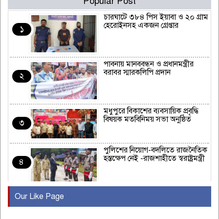
Popular Post
চারঘাটে ৩৮৪ পিস ইয়াবা ও ২০ গ্রাম
হেরোইনসহ একজন গ্রেপ্তার
১
পাবনায় মানববন্ধন ও প্রধানমন্ত্রীর
বরাবর স্মারকলিপি প্রদান
২
মধুপুরে বিকাশের ব্যবসায়িক প্রবৃদ্ধি
বিষয়ক মতবিনিময় সভা অনুষ্ঠিত
৩
পুলিশের নিয়োগ-বদলিতে রাজনৈতিক
হস্তক্ষেপ নেই -রাজশাহীতে স্বরাষ্ট্রমন্ত্রী
৪
Our Like Page
কুষ্টিয়ায় মাছরাঙা টেলিভিশনের ১৫
বছর পূর্তি উদযাপন
৫