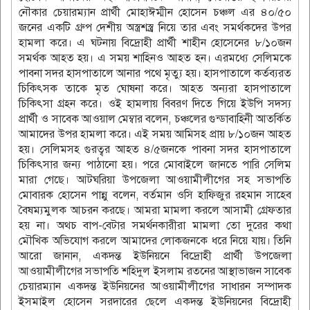
নৌকার চেয়ারম্যান প্রার্থী মোহাঈম্মীন হোসেন চঞ্চল এর ৪০/৫০
জনের একটি গ্রুপ দেশীয় অস্ত্রশস্ত্র্র নিয়ে তার এবং সমর্থকদের উপর
হামলা করে। এ ঘটনায় বিদ্রোহী প্রার্থী শাহীন হোসেনের ৮/১০জন
সমর্থক আহত হয়। এ সময় শাহিনও আহত হন। এরমধ্যে সেলিমকে
পাবনা সদর হাসপাতালে আনার পথে মৃত্যু হয়। হাসপাতালে কর্তব্যরত
চিকিৎসক তাকে মৃত ঘোষনা করে। আহত অন্যরা হাসপাতালে
চিকিৎসা গ্রহন করে। ওই হামলায় বিবরণ দিতে গিয়ে ইউপি সদস্য
প্রার্থী ও সাবেক আওয়াল মেম্বার বলেন, চঞ্চলের গুন্ডাবাহিনী আতর্কিত
আমাদের উপর হামলা করে। এই সময় আমিসহ প্রায় ৮/১০জন আহত
হয়। সেলিমসহ গুরত্বর আহত ৪/৫জনকে পাবনা সদর হাসপাতালে
চিকিৎসার জন্য পাঠানো হয়। পরে মোবাইলে জানতে পারি সেলিম
মারা গেছে। আটঘরিয়া উপজেলা আওয়ামীলীগের সহ সভাপতি
মোবারক হোসেন পান্নু বলেন, বর্তমান ওসি হাফিজুর রহমান সাহেব
বৈষম্যমুলক আচরন করছে। আমরা মামলা করলে আসামী গ্রেফতার
হয় না। অথচ বাপ-বেটার সমর্থনকারীরা মামলা তো দুরের কথা
মৌখিক অভিযোগ করলে আমাদের লোকজনকে ধরে নিয়ে যায়। তিনি
আরো জানান, একদন্ত ইউনিয়নে বিদ্রোহী প্রার্থী উপজেলা
আওয়ামীলীগের সভাপতি শহিদুল ইসলাম রতনের আস্থাভাজন সাবেক
চেয়ারম্যান একদন্ত ইউনিয়নের আওয়ামীলীগের সাধারন সম্পাদক
ইসমাইল হোসেন সরদারের ছেলে একদন্ত ইউনিয়নের বিদ্রোহী