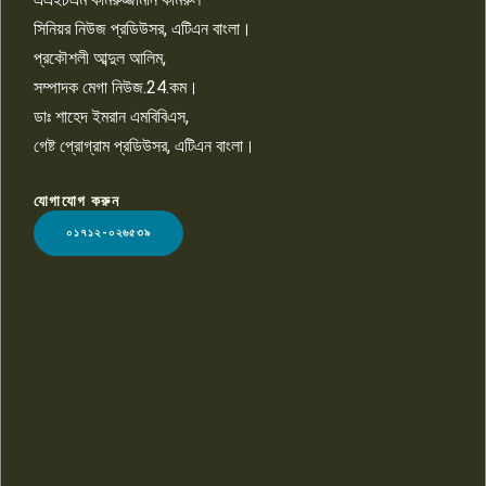
১০
সিনিয়র নিউজ প্রডিউসর, এটিএন বাংলা।
প্রকৌশলী আব্দুল আলিম,
সম্পাদক মেগা নিউজ.24.কম।
ডাঃ শাহেদ ইমরান এমবিবিএস,
গেষ্ট প্রোগ্রাম প্রডিউসর, এটিএন বাংলা।
যোগাযোগ করুন
LOGO
০১৭১২-০২৬৫৩৯