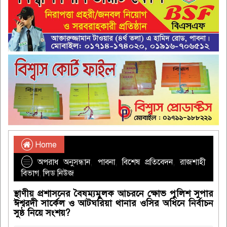
Home
অপরাধ অনুসন্ধান
,
পাবনা
,
বিশেষ প্রতিবেদন
,
রাজশাহী
বিভাগ
,
লিড নিউজ
স্থাণীয় প্রশাসনের বৈষম্যমুলক আচরনে ক্ষোভ পুলিশ সুপার
ঈশ্বরদী সার্কেল ও আটঘরিয়া থানার ওসির অধিনে নির্বাচন
সুষ্ঠ নিয়ে সংশয়?