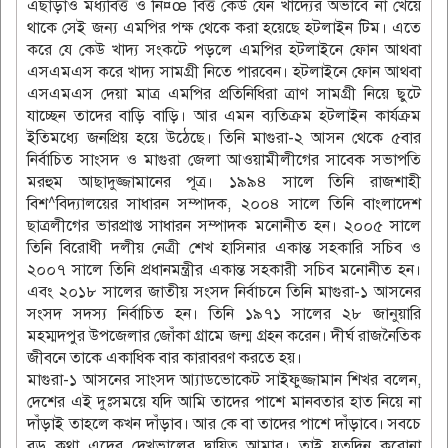
এছাড়াও মধ্যবিত্ত ও নি¤œ বিত্ত কেউ যেন খাদ্যের অভাবে না খেয়ে
থাকে সেই জন্য এমপির পক্ষ থেকে করা হয়েছে হটলাইন টিম। এতে
করে যে কেউ খাদ্য সংকটে পড়লে এমপির হটলাইনে ফোন আথবা
এসএমএস করে খাদ্য সামগ্রী নিতে পারবেন। হটলাইনে ফোন আথবা
এসএমএস দেয়া মাত্র এমপির প্রতিনিধিরা ত্রাণ সামগ্রী নিয়ে ছুটে
যাচ্ছেন তাদের বাড়ি বাড়ি। আর এমন ব্যতিক্রম হটলাইন কার্যক্রম
ইতিমধ্যে জনপ্রিয় হয়ে উঠেছে। তিনি মাগুরা-২ আসন থেকে ৫বার
নির্বাচিত সাংসদ ও মাগুরা জেলা আওয়ামীলীগের সাবেক সভাপতি
মরহুম আছাদুজ্জামানের পূত্র। ১৯৯৪ সালে তিনি রাজশাহী
বিশ^বিদ্যালয়ের সাধারন সম্পাদক, ২০০৪ সালে তিনি বাংলাদেশ
ছাত্রলীগের ভারপ্রাপ্ত সাধারন সম্পাদক মনোনীত হন। ২০০৫ সালে
তিনি বিরোধী দলীয় নেত্রী শেখ হাসিনার একান্ত সহকারি সচিব ও
২০০৭ সালে তিনি প্রধানমন্ত্রীর একান্ত সহকারী সচিব মনোনীত হন।
এবং ২০১৮ সালের জাতীয় সংসদ নির্বাচনে তিনি মাগুরা-১ আসনের
সংসদ সদস্য নির্বাচিত হন। তিনি ১৯৭১ সালের ২৮ জানুয়ারি
মহম্মদপুর উপজেলার জোঁকা গ্রামে জন্ম গ্রহন করেন। দীর্ঘ রাজনৈতিক
জীবনে তাকে একাধিক বার কারাবরণ করতে হয়।
মাগুরা-১ আসনের সাংসদ আ্যাডভোকেট সাইফুজ্জামান শিখর বলেন,
দেশের এই দুঃসময়ে যদি আমি তাদের পাশে মানবতার হাত নিয়ে না
দাঁড়াই তাহলে কখন দাঁড়াব। আর কে বা তাদের পাশে দাঁড়াবে। সবচে
বড় কথা এদের দেখভালের দ্বায়িত্ব আমার। তাই যতদিন করোনা