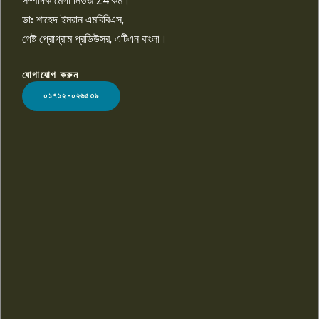
সম্পাদক মেগা নিউজ.24.কম।
ডাঃ শাহেদ ইমরান এমবিবিএস,
গেষ্ট প্রোগ্রাম প্রডিউসর, এটিএন বাংলা।
যোগাযোগ করুন
LOGO
০১৭১২-০২৬৫৩৯