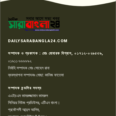
পাবনার আটঘরিয়ার একদন্তে সিঁধ
কেটে ঘরে ঢুকে স্কুল শিক্ষিকাকে হত্যা
৭
টয়লেটের ট্যাংকি থেকে লাশ উদ্ধার
রাজশাহীতে সন্ত্রাসী হামলায় গুরুতর
DAILYSARABANGLA24.COM
আহত সাংবাদিক সম্রাট, হাসপাতালে
৮
চিকিৎসাধীন
সম্পাদক ও প্রকাশক : মোঃ মোবারক বিশ্বাস, ০১৭১২-০২৬৫৩৯,
০১৯১১-৮৮৮৮৯২
পাবনা জেলা জাসাসের আহবায়ক
নির্বাহি সম্পাদক মোঃ সোহেল রানা
খালেদ হোসেন পরাগের বিরুদ্ধে
৯
চাঁদাবাজি ও হয়রানির অভিযোগ
ব্যবস্থাপনা সম্পাদকঃ মোছা: কানিজ ফাতেমা
সম্পাদক মন্ডলির সদস্য
বিশ্বের সঙ্গে শিক্ষার্থীদের সংযোগ গড়ে
তুলতে হবে: শিমুল বিশ্বাস
এএইচএম কামরুজ্জামান কামরুল
১০
সিনিয়র নিউজ প্রডিউসর, এটিএন বাংলা।
প্রকৌশলী আব্দুল আলিম,