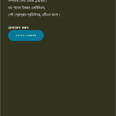
সম্পাদক মেগা নিউজ.24.কম।
ডাঃ শাহেদ ইমরান এমবিবিএস,
গেষ্ট প্রোগ্রাম প্রডিউসর, এটিএন বাংলা।
যোগাযোগ করুন
LOGO
০১৭১২-০২৬৫৩৯