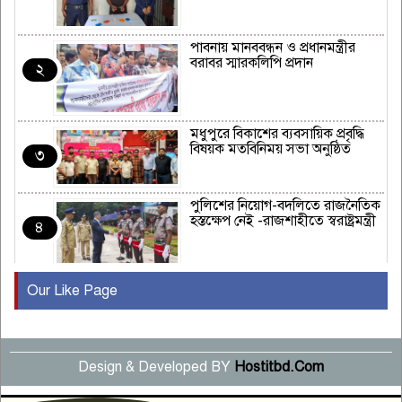
পাবনায় মানববন্ধন ও প্রধানমন্ত্রীর
বরাবর স্মারকলিপি প্রদান
২
মধুপুরে বিকাশের ব্যবসায়িক প্রবৃদ্ধি
বিষয়ক মতবিনিময় সভা অনুষ্ঠিত
৩
পুলিশের নিয়োগ-বদলিতে রাজনৈতিক
হস্তক্ষেপ নেই -রাজশাহীতে স্বরাষ্ট্রমন্ত্রী
৪
Our Like Page
কুষ্টিয়ায় মাছরাঙা টেলিভিশনের ১৫
বছর পূর্তি উদযাপন
৫
Design & Developed BY
Hostitbd.Com
সংবাদ সম্মেলনে অভিযোগ অস্বীকার
উদ্দেশ্য প্রণোদিত সংবাদ প্রকাশের
৬
প্রতিবাদ নাজির হাসানের