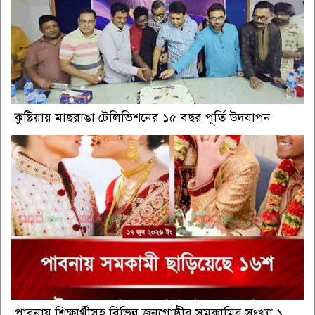
কুষ্টিয়ায় মাছরাঙা টেলিভিশনের ১৫ বছর পূর্তি উদযাপন
পাবনায় শিক্ষার্থীসহ বিভিন্ন জনগোষ্ঠীর সমকামির সংখ্যা ১