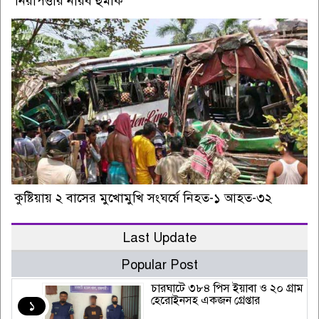
নিরাপত্তার নীরব হুমকি
কুষ্টিয়ায় ২ বাসের মুখোমুখি সংঘর্ষে নিহত-১ আহত-৩২
Last Update
Popular Post
চারঘাটে ৩৮৪ পিস ইয়াবা ও ২০ গ্রাম
হেরোইনসহ একজন গ্রেপ্তার
১