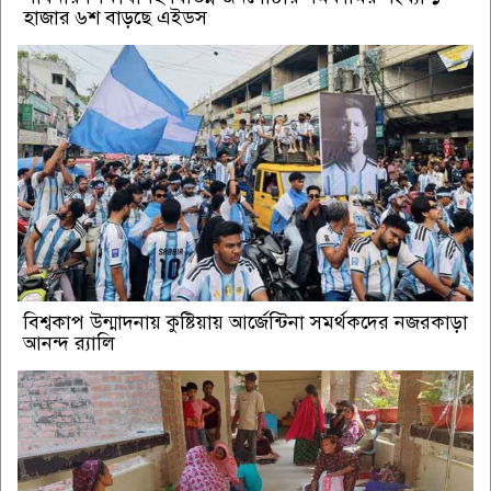
হাজার ৬শ বাড়ছে এইডস
বিশ্বকাপ উন্মাদনায় কুষ্টিয়ায় আর্জেন্টিনা সমর্থকদের নজরকাড়া
আনন্দ র‌্যালি