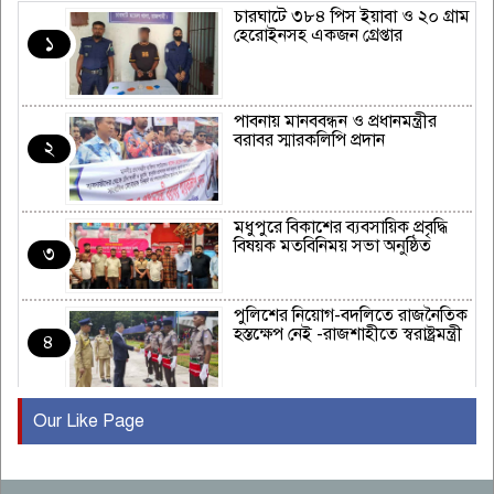
চারঘাটে ৩৮৪ পিস ইয়াবা ও ২০ গ্রাম
হেরোইনসহ একজন গ্রেপ্তার
১
পাবনায় মানববন্ধন ও প্রধানমন্ত্রীর
বরাবর স্মারকলিপি প্রদান
২
মধুপুরে বিকাশের ব্যবসায়িক প্রবৃদ্ধি
বিষয়ক মতবিনিময় সভা অনুষ্ঠিত
৩
পুলিশের নিয়োগ-বদলিতে রাজনৈতিক
হস্তক্ষেপ নেই -রাজশাহীতে স্বরাষ্ট্রমন্ত্রী
৪
Our Like Page
কুষ্টিয়ায় মাছরাঙা টেলিভিশনের ১৫
বছর পূর্তি উদযাপন
৫