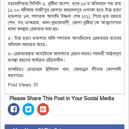
সহযোগিতায় সিপিসি-১, কুষ্টিয়া ক্যাম্প, র‌্যাব-১২’র অভিযানে গত রাত
১১.০০ ঘটিকায় গাজীপুর জেলার জয়দেবপুর এলাকা হতে উক্ত হত্যা
মামলার ১নং পলাতক আসামি উজ্জল শেখ (৫১), পিতা-মৃত রহমত
শেখ, সাং-মাঝগ্রাম, থানা-কুমারখালী, জেলা-কুষ্টিয়া’কে আত্মগোপনে
থাকা অবস্থায় গ্রেফতার করা হয়।
৫। উক্ত হত্যা মামলার বাকি পলাতক আসামিদের গ্রেফতারে র‌্যাবের
অভিযান অব্যাহত আছে।
৬। গ্রেফতারকৃত আসামিকে আদালতে প্রেরণ করতঃ পরবর্তী আইনানুগ
ব্যবস্থা গ্রহণের কার্যক্রম প্রক্রিয়াধীন।
স্বাক্ষরিতঃ মোহাম্মদ ইলিয়াস খান, স্কোয়াড্রন লীডার কোম্পানী
কমান্ডার।
Post Views:
31
Please Share This Post in Your Social Media