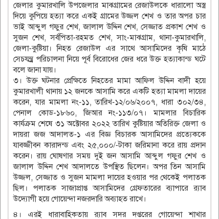
জেলার কুমারখালি উপজেলার মাঝগ্রামের রেজাউলকে ধারালো অস্ত্র
দিয়ে কুপিয়ে হত্যা করে একই গ্রামের উজ্জল শেখ ও তার অপর চার
ভাই আব্দুল গফুর শেখ, জালাল উদ্দিন শেখ, সেজ্জাত প্রকাশ শেখ ও
সুজন শেখ, সর্বপিতা-রহমত শেখ, সাং-মাঝগ্রাম, থানা-কুমারখালি,
জেলা-কুষ্টিয়া। নিহত রেজাউল এর সাথে আসামিদের কৃষি মাঠে
সেচযন্ত্র্র পরিচালনা নিয়ে পূর্ব বিরোধের জের ধরে উক্ত হত্যাকান্ড ঘটে
বলে জানা যায়।
৩। উক্ত ঘটনার প্রেক্ষিতে নিহতের মামা আফিল উদ্দিন বাদী হয়ে
কুমারখালী থানায় ১২ জনকে আসামি করে একটি হত্যা মামলা দায়ের
করেন, যার মামলা নং-১১, তারিখ-১২/০৬/২০০৭, ধারা ৩০২/৩৪,
পেনাল কোড-১৮৬০, জিআর নং-১১৩/০৭। মামলার বিচারিক
কার্যক্রম শেষে ৩১ অক্টোবর ২০২২ তারিখ কুষ্টিয়ার অতিরিক্ত জেলা ও
দায়রা জজ আদালত-১ এর বিজ্ঞ বিচারক আসামিদের প্রত্যেককে
যাবজ্জীবন কারাদন্ড এবং ২৫,০০০/-টাকা জরিমানা করে রায় প্রদান
করেন। রায় ঘোষণার সময় দুই জন আসামি আব্দুল গফুর শেখ ও
জালাল উদ্দিন শেখ আদালতে উপস্থিত ছিলেন। অপর তিন আসামি
উজ্জল, সেজ্জাত ও সুজন মামলা দায়ের হওয়ার পর থেকেই পলাতক
ছিল। পলাতক সাজাপ্রাপ্ত আসামিদের গ্রেফতারের ব্যাপারে র‌্যাব
উদ্যোগী হয়ে গোয়েন্দা নজরদারি অব্যাহত রাখে।
৪। এরই ধারাবাহিকতায় র‌্যাব সদর দপ্তরের গোয়েন্দা শাখার