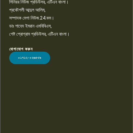
সিনিয়র নিউজ প্রডিউসর, এটিএন বাংলা।
প্রকৌশলী আব্দুল আলিম,
সম্পাদক মেগা নিউজ.24.কম।
ডাঃ শাহেদ ইমরান এমবিবিএস,
গেষ্ট প্রোগ্রাম প্রডিউসর, এটিএন বাংলা।
যোগাযোগ করুন
LOGO
০১৭১২-০২৬৫৩৯