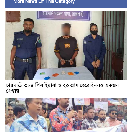
More News Of This Category
চারঘাটে ৩৮৪ পিস ইয়াবা ও ২০ গ্রাম হেরোইনসহ একজন
গ্রেপ্তার