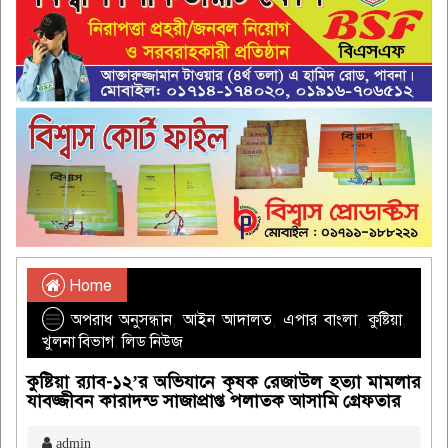
Home
অপরাধ অনুসন্ধান
,
আইন আদালত
,
এপার বাংলা
,
কুষ্টিয়া
,
খুলনা বিভাগ
,
লিড নিউজ
কুষ্টিয়া র‌্যাব-১২’র অভিযানে কৃষক রেজাউল হত্যা মামলার
যাবজ্জীবন কারাদন্ড সাজাপ্রাপ্ত পলাতক আসামি গ্রেফতার
admin