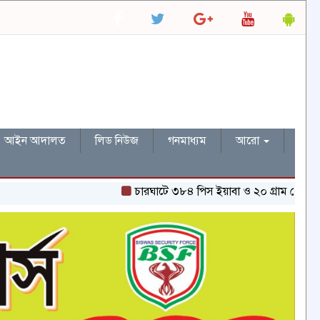
আইন আদালত
লিড নিউজ
গনমাধ্যম
আরো
চারঘাটে ৩৮৪ পিস ইয়াবা ও ২০ গ্রাম হেরোইনসহ একজন গ্