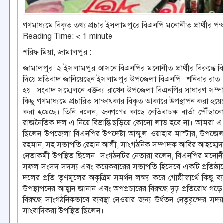
গণমাধ্যমে বিকৃত তথ্য প্রচার ইসলামপুরে বিএনপি মনোনীত প্রার্থীর পক্ষ 
Reading Time:
< 1
minute
শরিফ মিয়া, জামালপুর :
জামালপুর–২ ইসলামপুর আসনে বিএনপির মনোনীত প্রার্থীর বিরুদ্ধে বিভি
দিয়ে প্রতিবাদ জানিয়েছেন ইসলামপুর উপজেলা বিএনপি। শনিবার রাত ৮
হয়। সংবাদ সম্মেলনে বক্তব্য রাখেন উপজেলা বিএনপির সাধারণ সম্প
কিছু গণমাধ্যমে প্রচারিত সাক্ষাৎকার বিকৃত আকারে উপস্থাপন করা হয়েছে, যা ব
করা হয়েছে। তিনি বলেন, জনগণের কাছে নেতিবাচক বার্তা পৌঁছানো
রাজনৈতিক দল এ নিয়ে বিভ্রান্তি ছড়িয়ে কোনো লাভ হবে না। আমরা এ ধর
ছিলেন উপজেলা বিএনপির উপদেষ্টা আব্দুল ওয়াহাব মাস্টার, উপজে
রহমান, সহ সভাপতি রেহান আলী, সাংগঠনিক সম্পাদক আবির আহম্মেদ বিপুল
নেতাকর্মী উপস্থিত ছিলেন। সংগঠনটির নেতারা বলেন, বিএনপির মনোনীত প
সফল সংসদ সদস্য এবং কয়েকবারের সভাপতি হিসেবে একটি প্রতিষ্ঠানের
দলের প্রতি তৃণমূলের অকৃত্রিম সমর্থন লক্ষ্য করে গোষ্ঠীস্বার্থে কিছু ব্য
উপস্থাপনের আহ্বান জানান এবং অপপ্রচারের বিরুদ্ধে দৃঢ় প্রতিরোধ গ
বিরুদ্ধে সাংগঠনিকভাবে ব্যবস্থা নেওয়ার জন্য উর্ধতন নেতৃবৃন্দের স
সাংবাদিকরা উপস্থিত ছিলেন।