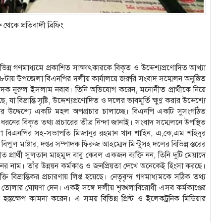
থেকে প্রতিবাদী ব্রিফিং
ন্ন গণমাধ্যমে প্রকাশিত সাক্ষাৎকারকে বিকৃত ও উদ্দেশ্যপ্রণোদিত আখ্যা
টায় উপজেলা বিএনপির দলীয় কার্যালয়ে জরুরি সংবাদ সম্মেলন অনুষ্ঠিত
াদক নূরুল ইসলাম নবাব। তিনি অভিযোগ করেন, মনোনীত প্রার্থীকে নিয়ে
িভ্রান্তি সৃষ্টি, উদ্দেশ্যপ্রণোদিত ও দলের ভাবমূর্তি ক্ষুণ্ণ করার উদ্দেশ্যে
র উদ্দেশ্যে একটি মহল অপপ্রচার চালাচ্ছে। বিএনপি একটি সুসংগঠিত
নের বিকৃত তথ্য প্রচারের তীব্র নিন্দা জানাই। সংবাদ সম্মেলনে উপস্থিত
লা বিএনপির সহ-সভাপতি মিজানুর রহমান খান শাহিন, এ,কে,এম শহিদুর
 মাষ্টার, দপ্তর সম্পাদক ফিরুজ আহম্মেদ মিন্টুসহ দলের বিভিন্ন স্তরের
্রার্থী সুলতান মাহমুদ বাবু কেবল একজন ব্যক্তি নন, তিনি দুটি মেয়াদে
 নাম। তাঁর উন্নয়ন কর্মকাণ্ড ও জনপ্রিয়তা দেখে অনেকেই হিংসা করছে।
ক্তি বিভ্রান্তিকর প্রচারণায় লিপ্ত হয়েছে। নেতৃবৃন্দ গণমাধ্যমকে সঠিক তথ্য
ড়ে তোলার ঘোষণা দেন। একই সঙ্গে দলীয় শৃঙ্খলাবিরোধী এসব কর্মকাণ্ডের
দয় হস্তক্ষেপ কামনা করেন। এ সময় বিভিন্ন প্রিন্ট ও ইলেকট্রনিক মিডিয়ার