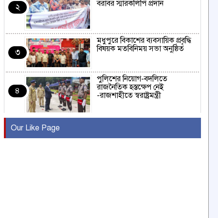
বরাবর স্মারকলিপি প্রদান
২
মধুপুরে বিকাশের ব্যবসায়িক প্রবৃদ্ধি
বিষয়ক মতবিনিময় সভা অনুষ্ঠিত
৩
পুলিশের নিয়োগ-বদলিতে
রাজনৈতিক হস্তক্ষেপ নেই
৪
-রাজশাহীতে স্বরাষ্ট্রমন্ত্রী
কুষ্টিয়ায় মাছরাঙা টেলিভিশনের ১৫
Our Like Page
বছর পূর্তি উদযাপন
৫
সংবাদ সম্মেলনে অভিযোগ অস্বীকার
উদ্দেশ্য প্রণোদিত সংবাদ প্রকাশের
৬
প্রতিবাদ নাজির হাসানের
পাবনার আটঘরিয়ার একদন্তে সিঁধ