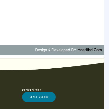
Design & Developed BY
Hostitbd.Com
যোগাযোগ করুন
০১৭১২-০২৬৫৩৯