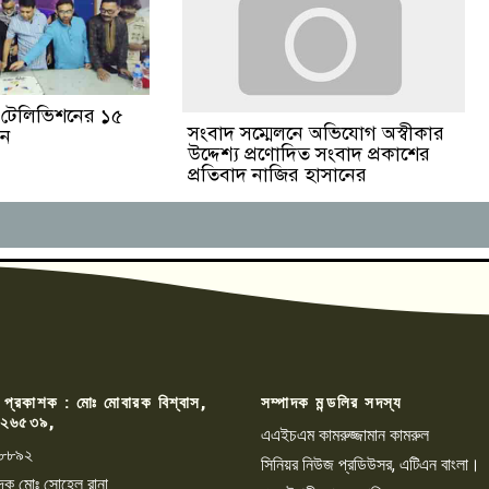
ঙা টেলিভিশনের ১৫
সংবাদ সম্মেলনে অভিযোগ অস্বীকার
পন
উদ্দেশ্য প্রণোদিত সংবাদ প্রকাশের
প্রতিবাদ নাজির হাসানের
 প্রকাশক : মোঃ মোবারক বিশ্বাস,
সম্পাদক মন্ডলির সদস্য
২৬৫৩৯,
এএইচএম কামরুজ্জামান কামরুল
৮৮৯২
সিনিয়র নিউজ প্রডিউসর, এটিএন বাংলা।
্পাদক মোঃ সোহেল রানা