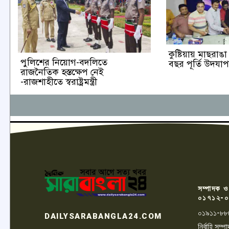
কুষ্টিয়ায় মাছরা
পুলিশের নিয়োগ-বদলিতে
বছর পূর্তি উদযা
রাজনৈতিক হস্তক্ষেপ নেই
-রাজশাহীতে স্বরাষ্ট্রমন্ত্রী
সম্পাদক ও
০১৭১২-০
০১৯১১-৮৮
DAILYSARABANGLA24.COM
নির্বাহি সম