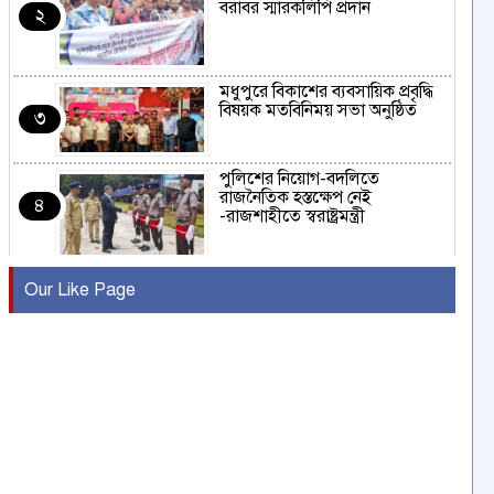
বরাবর স্মারকলিপি প্রদান
২
মধুপুরে বিকাশের ব্যবসায়িক প্রবৃদ্ধি
বিষয়ক মতবিনিময় সভা অনুষ্ঠিত
৩
পুলিশের নিয়োগ-বদলিতে
রাজনৈতিক হস্তক্ষেপ নেই
৪
-রাজশাহীতে স্বরাষ্ট্রমন্ত্রী
কুষ্টিয়ায় মাছরাঙা টেলিভিশনের ১৫
Our Like Page
বছর পূর্তি উদযাপন
৫
সংবাদ সম্মেলনে অভিযোগ অস্বীকার
উদ্দেশ্য প্রণোদিত সংবাদ প্রকাশের
৬
প্রতিবাদ নাজির হাসানের
পাবনার আটঘরিয়ার একদন্তে সিঁধ