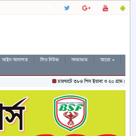
আইন আদালত
লিড নিউজ
গনমাধ্যম
আরো
চারঘাটে ৩৮৪ পিস ইয়াবা ও ২০ গ্রাম হেরোইনসহ একজন