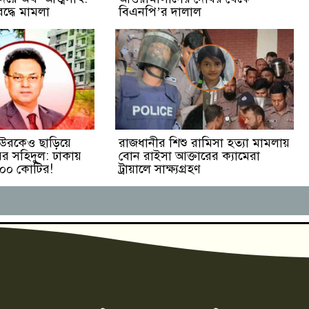
রদ্ধে মামলা
বিএনপি’র দালাল
িউরকেও ছাড়িয়ে
রাজধানীর শিশু রামিসা হত্যা মামলায়
 সহিদুল: ঢাকায়
বোন রাইসা আক্তারের ক্যামেরা
 ৪০০ কোটির!
ট্রায়ালে সাক্ষ্যগ্রহণ