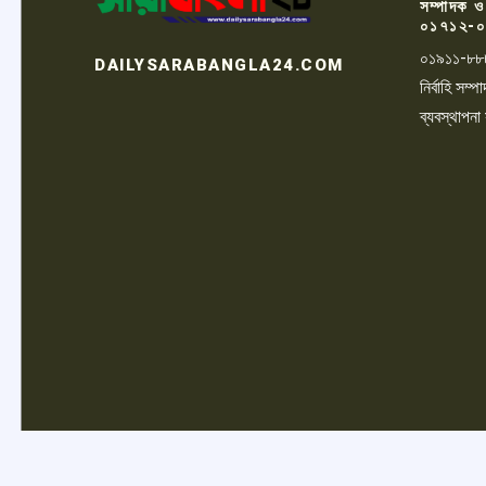
সম্পাদক ও
০১৭১২-০
০১৯১১-৮৮
DAILYSARABANGLA24.COM
নির্বাহি সম
ব্যবস্থাপনা
LOGO