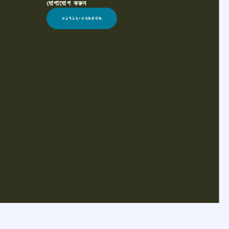
যোগাযোগ করুন
০১৭১২-০২৬৫৩৯