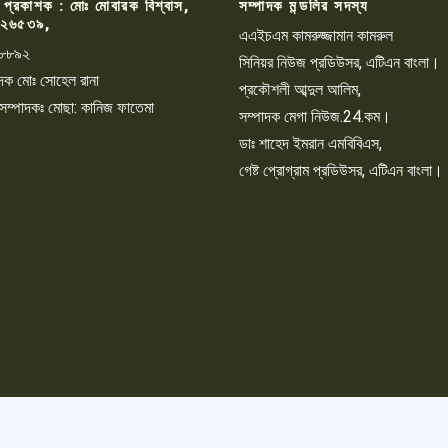
 প্রকাশক : মোঃ মোবারক বিশ্বাস,
সম্পাদক মন্ডলির সদস্য
২৬৫৩৯,
এএইচএম কামরুজ্জামান কামরুল
৮৮৯২
সিনিয়র নিউজ প্রডিউসর, এটিএন বাংলা।
্পাদক মোঃ সোহেল রানা
প্রকৌশলী আব্দুল আলিম,
 সম্পাদকঃ মোছা: কানিজ ফাতেমা
সম্পাদক মেগা নিউজ.24.কম।
ডাঃ শাহেদ ইমরান এমবিবিএস,
গেষ্ট প্রোগ্রাম প্রডিউসর, এটিএন বাংলা।
©2024. | Designed By: Frilix |