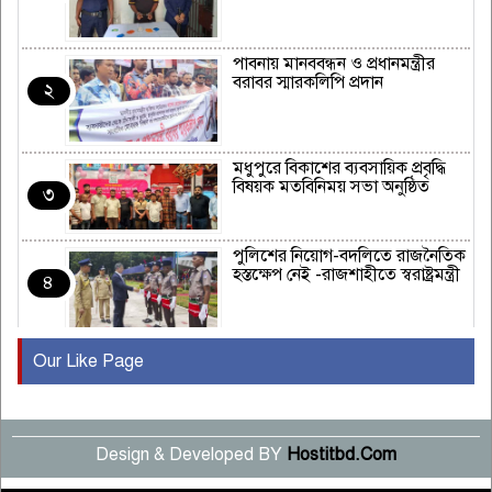
পাবনায় মানববন্ধন ও প্রধানমন্ত্রীর
বরাবর স্মারকলিপি প্রদান
২
মধুপুরে বিকাশের ব্যবসায়িক প্রবৃদ্ধি
বিষয়ক মতবিনিময় সভা অনুষ্ঠিত
৩
পুলিশের নিয়োগ-বদলিতে রাজনৈতিক
হস্তক্ষেপ নেই -রাজশাহীতে স্বরাষ্ট্রমন্ত্রী
৪
Our Like Page
কুষ্টিয়ায় মাছরাঙা টেলিভিশনের ১৫
বছর পূর্তি উদযাপন
৫
Design & Developed BY
Hostitbd.Com
সংবাদ সম্মেলনে অভিযোগ অস্বীকার
উদ্দেশ্য প্রণোদিত সংবাদ প্রকাশের
৬