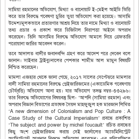
সামিয়া রহমানের অভিযোগ, মিথ্যা ও বানোয়াট ই-মেইল আইডি ভিত্তি
করে তার বিরুদ্ধে গবেষণা চুরির ভুয়া অভিযোগ করা হয়েছে। আসামি
উদ্দেশ্যমূলকভাবে প্রতারণার আশ্রয় নিয়ে তার নামে মিথ্যা ও বানোয়াট
তথ্য প্রচার ও প্রকাশ করে ডিজিটাল নিরাপত্তা আইনে অপরাধ
করেছেন। তিনি আসামির বিরুদ্ধে অভিযোগ আমলে নিয়ে গ্রেফতারি
পরোয়ানা জারির আবেদন করেন।
তবে আদালত বাদীর জবানবন্দি গ্রহণ করে আদেশ পরে দেবেন বলে
জানান। সাইবার ট্রাইব্যুনালের পেশকার শামীম আল মামুন বিষয়টি
নিশ্চিত করেছেন।
মামলা এজহার থেকে জানা গেছে, ২০১৭ সালের সেপ্টেম্বরে মামলার
বাদী সামিয়া রহমানের বিরুদ্ধে প্লেইজারিজমের (একাডেমিক গবেষণায়
চৌর্যবৃত্তি) অভিযোগ আনা হয়। যার অভিযোগ তদন্ত নম্বর-৩৩২৯৬।
তার বিরুদ্ধে অভিযোগের বিষয়বস্তু ছিল- ‘আপনি (সামিয়া রহমান) এবং
অপরাধ বিজ্ঞান বিভাগের প্রভাষক সৈয়দ মাহফুজুল হক মারজান লিখিত
‘A new dimension of Colonialism and Pop Culture : A
Case Study of the Cultural Imperialism’ প্রবন্ধে প্রকাশিত
‘The subject and power by michel foucault’ রচিত প্রবন্ধের
কিছু অংশ প্লেইজারিজম করায় সেই জার্নালের অ্যাডমিনিস্ট্রেট
অ্যাসিস্ট্যান্ট আপনার বিরুদ্ধে অভিযোগ করেছেন। এর পরিপ্রেক্ষিতে