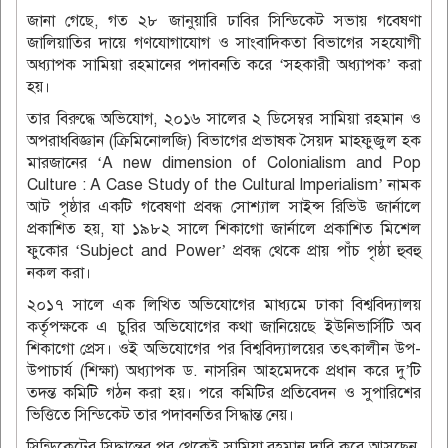
জানা গেছে, গত ২৮ জানুয়ারি ঢাবির সিন্ডিকেট সভায় গবেষণা
জালিয়াতির দায়ে গণযোগাযোগ ও সাংবাদিকতা বিভাগের সহযোগী
অধ্যাপক সামিয়া রহমানের পদাবনতি করে ‘সহকারী অধ্যাপক’ করা
হয়।
তার বিরুদ্ধে অভিযোগ, ২০১৬ সালের ২ ডিসেম্বর সামিয়া রহমান ও
অপরাধবিজ্ঞান (ক্রিমিনোলজি) বিভাগের প্রভাষক সৈয়দ মাহফুজুল হক
মারজানের ‘A new dimension of Colonialism and Pop
Culture : A Case Study of the Cultural Imperialism’ নামক
আট পৃষ্ঠার একটি গবেষণা প্রবন্ধ সোশ্যাল সাইন্স রিভিউ জার্নালে
প্রকাশিত হয়, যা ১৯৮২ সালে শিকাগো জার্নালে প্রকাশিত মিশেল
ফুকোর ‘Subject and Power’ প্রবন্ধ থেকে প্রায় পাঁচ পৃষ্ঠা হুবহু
নকল করা।
২০১৭ সালে এক লিখিত অভিযোগের মাধ্যমে ঢাকা বিশ্ববিদ্যালয়
কর্তৃপক্ষকে এ চুরির অভিযোগের কথা জানিয়েছে ইউনিভার্সিটি অব
শিকাগো প্রেস। ওই অভিযোগের পর বিশ্ববিদ্যালয়ের তৎকালীন উপ-
উপাচার্য (শিক্ষা) অধ্যাপক ড. নাসরিন আহমেদকে প্রধান করে দু’টি
তদন্ত কমিটি গঠন করা হয়। পরে কমিটির প্রতিবেদন ও সুপারিশের
ভিত্তিতে সিন্ডিকেট তার পদাবনতির সিদ্ধান্ত নেয়।
সিন্ডিকেটের সিদ্ধান্তের পর থেকেই সামিয়া রহমান দাবি করে আসছেন,