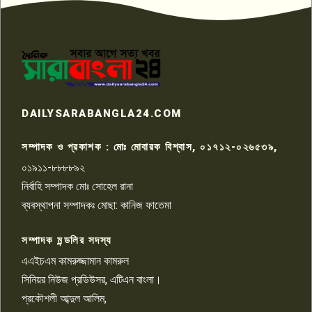
প্রতিবাদ নাজির হাসানের
পাবনার আটঘরিয়ার একদন্তে সিঁধ
কেটে ঘরে ঢুকে স্কুল শিক্ষিকাকে হত্যা
৭
টয়লেটের ট্যাংকি থেকে লাশ উদ্ধার
রাজশাহীতে সন্ত্রাসী হামলায় গুরুতর
DAILYSARABANGLA24.COM
আহত সাংবাদিক সম্রাট, হাসপাতালে
৮
চিকিৎসাধীন
সম্পাদক ও প্রকাশক : মোঃ মোবারক বিশ্বাস, ০১৭১২-০২৬৫৩৯,
০১৯১১-৮৮৮৮৯২
পাবনা জেলা জাসাসের আহবায়ক
নির্বাহি সম্পাদক মোঃ সোহেল রানা
খালেদ হোসেন পরাগের বিরুদ্ধে
৯
চাঁদাবাজি ও হয়রানির অভিযোগ
ব্যবস্থাপনা সম্পাদকঃ মোছা: কানিজ ফাতেমা
সম্পাদক মন্ডলির সদস্য
বিশ্বের সঙ্গে শিক্ষার্থীদের সংযোগ গড়ে
তুলতে হবে: শিমুল বিশ্বাস
এএইচএম কামরুজ্জামান কামরুল
১০
সিনিয়র নিউজ প্রডিউসর, এটিএন বাংলা।
প্রকৌশলী আব্দুল আলিম,