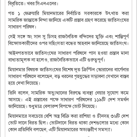
বিবৃতিতে। খবর সিএনএনের।
গত ১ ফেব্রুয়ারি মিয়ানমারের নির্বাচিত সরকারকে উৎখাত করা
সামরিক জান্তাকে নিন্দা জানিয়ে একটি প্রস্তাব গ্রহণ করেছে জাতিসংঘের
সাধারণ পরিষদ।
সেই সঙ্গে অং সান সু চিসহ রাজনৈতিক বন্দিদের মুক্তি এবং শান্তিপূর্ণ
বিক্ষোভকারীদের ওপর সহিংসতা বন্ধের আহবান জানিয়েছে জাতিসংঘ।
আইনগতভাবে জাতিসংঘের সাধারণ পরিষদে পাস হওয়া প্রস্তাব মানা
বাধ্যতামূলক না হলেও, রাজনৈতিকভাবে এটি গুরুত্বপূর্ণ।
মিয়ানমার বিষয়ক জাতিসংঘের বিশেষ দূত ক্রিস্টিন স্কোরানের বার্গেনার
সাধারণ পরিষদে বলেছেন, বড় ধরনের গৃহযুদ্ধের সম্ভাবনা সেখানে বাস্তব
হয়ে দেখা দিয়েছে।
তিনি বলেন, সামরিক অভ্যুত্থানের বিরুদ্ধে ব্যবস্থা নেয়ার সুযোগ কমে
আসছে। এই প্রস্তাবের পক্ষে সাধারণ পরিষদের ১১৯টি দেশ সমর্থন
জানিয়েছে। শুধুমাত্র বেলারুশ বিপক্ষে ভোট দিয়েছে।
মিয়ানমারে সবচেয়ে বেশি অস্ত্র বিক্রি করা রাশিয়া ও চীনসহ ৩৬টি দেশ
ভোট দানে বিরত ছিল। ভোটদানে বিরত থাকা দেশগুলোর মধ্যে কোন
কোন প্রতিনিধি বলছেন, এটি মিয়ানমারের অভ্যন্তরীণ সমস্যা।