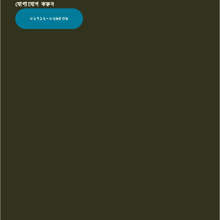
যোগাযোগ করুন
LOGO
০১৭১২-০২৬৫৩৯