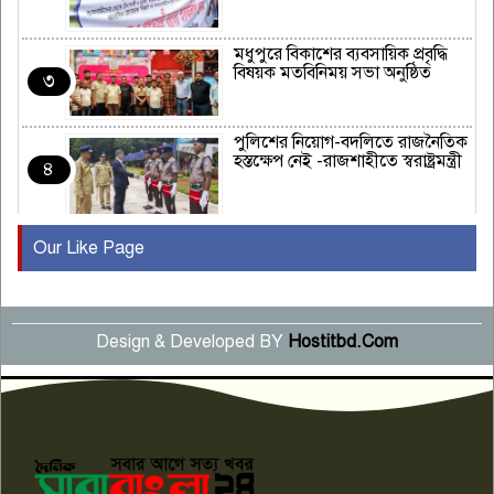
মধুপুরে বিকাশের ব্যবসায়িক প্রবৃদ্ধি
বিষয়ক মতবিনিময় সভা অনুষ্ঠিত
৩
পুলিশের নিয়োগ-বদলিতে রাজনৈতিক
হস্তক্ষেপ নেই -রাজশাহীতে স্বরাষ্ট্রমন্ত্রী
৪
Our Like Page
কুষ্টিয়ায় মাছরাঙা টেলিভিশনের ১৫
বছর পূর্তি উদযাপন
৫
Design & Developed BY
Hostitbd.Com
সংবাদ সম্মেলনে অভিযোগ অস্বীকার
উদ্দেশ্য প্রণোদিত সংবাদ প্রকাশের
৬
প্রতিবাদ নাজির হাসানের
পাবনার আটঘরিয়ার একদন্তে সিঁধ
কেটে ঘরে ঢুকে স্কুল শিক্ষিকাকে হত্যা
৭
টয়লেটের ট্যাংকি থেকে লাশ উদ্ধার