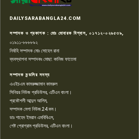
রাজশাহীতে সন্ত্রাসী হামলায় গুরুতর
DAILYSARABANGLA24.COM
আহত সাংবাদিক সম্রাট, হাসপাতালে
৮
চিকিৎসাধীন
সম্পাদক ও প্রকাশক : মোঃ মোবারক বিশ্বাস, ০১৭১২-০২৬৫৩৯,
০১৯১১-৮৮৮৮৯২
পাবনা জেলা জাসাসের আহবায়ক
নির্বাহি সম্পাদক মোঃ সোহেল রানা
খালেদ হোসেন পরাগের বিরুদ্ধে
৯
চাঁদাবাজি ও হয়রানির অভিযোগ
ব্যবস্থাপনা সম্পাদকঃ মোছা: কানিজ ফাতেমা
সম্পাদক মন্ডলির সদস্য
বিশ্বের সঙ্গে শিক্ষার্থীদের সংযোগ গড়ে
তুলতে হবে: শিমুল বিশ্বাস
এএইচএম কামরুজ্জামান কামরুল
১০
সিনিয়র নিউজ প্রডিউসর, এটিএন বাংলা।
প্রকৌশলী আব্দুল আলিম,
সম্পাদক মেগা নিউজ.24.কম।
ডাঃ শাহেদ ইমরান এমবিবিএস,
গেষ্ট প্রোগ্রাম প্রডিউসর, এটিএন বাংলা।