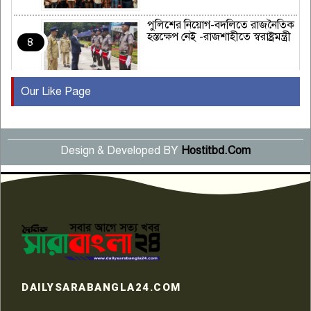
পুলিশের নিয়োগ-বদলিতে রাজনৈতিক
হস্তক্ষেপ নেই -রাজশাহীতে স্বরাষ্ট্রমন্ত্রী
৪
Our Like Page
কুষ্টিয়ায় মাছরাঙা টেলিভিশনের ১৫
বছর পূর্তি উদযাপন
৫
Design & Developed BY
Hostitbd.Com
সংবাদ সম্মেলনে অভিযোগ অস্বীকার
উদ্দেশ্য প্রণোদিত সংবাদ প্রকাশের
৬
প্রতিবাদ নাজির হাসানের
পাবনার আটঘরিয়ার একদন্তে সিঁধ
কেটে ঘরে ঢুকে স্কুল শিক্ষিকাকে হত্যা
৭
টয়লেটের ট্যাংকি থেকে লাশ উদ্ধার
রাজশাহীতে সন্ত্রাসী হামলায় গুরুতর
DAILYSARABANGLA24.COM
আহত সাংবাদিক সম্রাট, হাসপাতালে
৮
চিকিৎসাধীন