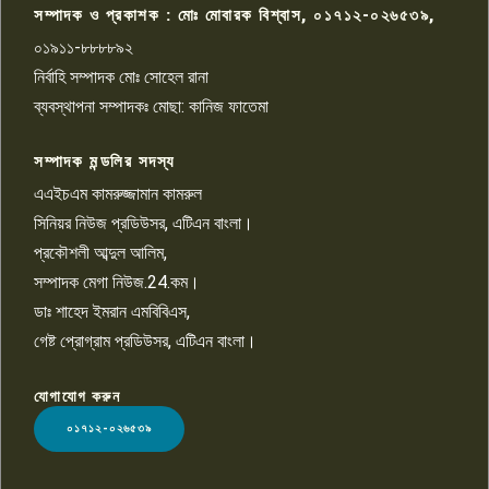
সম্পাদক ও প্রকাশক : মোঃ মোবারক বিশ্বাস, ০১৭১২-০২৬৫৩৯,
০১৯১১-৮৮৮৮৯২
পাবনা জেলা জাসাসের আহবায়ক
নির্বাহি সম্পাদক মোঃ সোহেল রানা
খালেদ হোসেন পরাগের বিরুদ্ধে
৯
চাঁদাবাজি ও হয়রানির অভিযোগ
ব্যবস্থাপনা সম্পাদকঃ মোছা: কানিজ ফাতেমা
সম্পাদক মন্ডলির সদস্য
বিশ্বের সঙ্গে শিক্ষার্থীদের সংযোগ গড়ে
তুলতে হবে: শিমুল বিশ্বাস
এএইচএম কামরুজ্জামান কামরুল
১০
সিনিয়র নিউজ প্রডিউসর, এটিএন বাংলা।
প্রকৌশলী আব্দুল আলিম,
সম্পাদক মেগা নিউজ.24.কম।
ডাঃ শাহেদ ইমরান এমবিবিএস,
গেষ্ট প্রোগ্রাম প্রডিউসর, এটিএন বাংলা।
যোগাযোগ করুন
LOGO
০১৭১২-০২৬৫৩৯