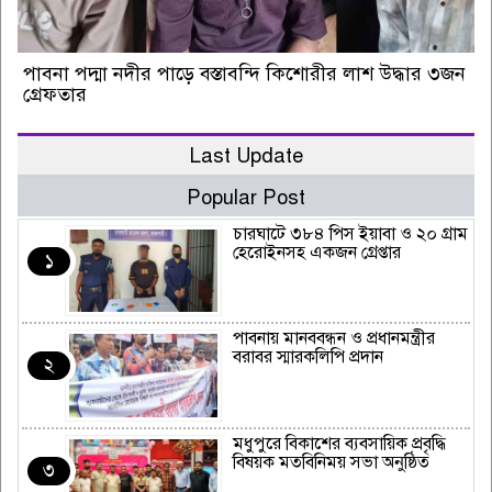
পাবনা পদ্মা নদীর পাড়ে বস্তাবন্দি কিশোরীর লাশ উদ্ধার ৩জন
গ্রেফতার
Last Update
Popular Post
চারঘাটে ৩৮৪ পিস ইয়াবা ও ২০ গ্রাম
হেরোইনসহ একজন গ্রেপ্তার
১
পাবনায় মানববন্ধন ও প্রধানমন্ত্রীর
বরাবর স্মারকলিপি প্রদান
২
মধুপুরে বিকাশের ব্যবসায়িক প্রবৃদ্ধি
বিষয়ক মতবিনিময় সভা অনুষ্ঠিত
৩