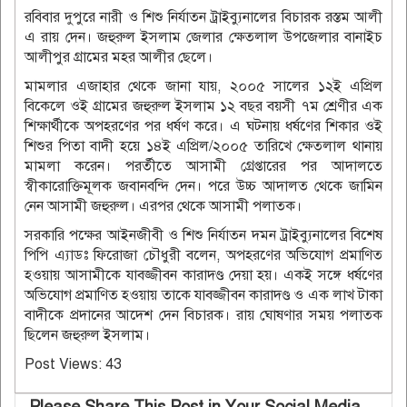
রবিবার দুপুরে নারী ও শিশু নির্যাতন ট্রাইব্যুনালের বিচারক রস্তম আলী
এ রায় দেন। জহুরুল ইসলাম জেলার ক্ষেতলাল উপজেলার বানাইচ
আলীপুর গ্রামের মহর আলীর ছেলে।
মামলার এজাহার থেকে জানা যায়, ২০০৫ সালের ১২ই এপ্রিল
বিকেলে ওই গ্রামের জহুরুল ইসলাম ১২ বছর বয়সী ৭ম শ্রেণীর এক
শিক্ষার্থীকে অপহরণের পর ধর্ষণ করে। এ ঘটনায় ধর্ষণের শিকার ওই
শিশুর পিতা বাদী হয়ে ১৪ই এপ্রিল/২০০৫ তারিখে ক্ষেতলাল থানায়
মামলা করেন। পরর্তীতে আসামী গ্রেপ্তারের পর আদালতে
স্বীকারোক্তিমূলক জবানবন্দি দেন। পরে উচ্চ আদালত থেকে জামিন
নেন আসামী জহুরুল। এরপর থেকে আসামী পলাতক।
সরকারি পক্ষের আইনজীবী ও শিশু নির্যাতন দমন ট্রাইব্যুনালের বিশেষ
পিপি এ্যাডঃ ফিরোজা চৌধুরী বলেন, অপহরণের অভিযোগ প্রমাণিত
হওয়ায় আসামীকে যাবজ্জীবন কারাদণ্ড দেয়া হয়। একই সঙ্গে ধর্ষণের
অভিযোগ প্রমাণিত হওয়ায় তাকে যাবজ্জীবন কারাদণ্ড ও এক লাখ টাকা
বাদীকে প্রদানের আদেশ দেন বিচারক। রায় ঘোষণার সময় পলাতক
ছিলেন জহুরুল ইসলাম।
Post Views:
43
Please Share This Post in Your Social Media