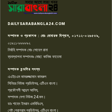
কেটে ঘরে ঢুকে স্কুল শিক্ষিকাকে হত্যা
৭
টয়লেটের ট্যাংকি থেকে লাশ উদ্ধার
রাজশাহীতে সন্ত্রাসী হামলায় গুরুতর
DAILYSARABANGLA24.COM
আহত সাংবাদিক সম্রাট, হাসপাতালে
৮
চিকিৎসাধীন
সম্পাদক ও প্রকাশক : মোঃ মোবারক বিশ্বাস, ০১৭১২-০২৬৫৩৯,
০১৯১১-৮৮৮৮৯২
পাবনা জেলা জাসাসের আহবায়ক
নির্বাহি সম্পাদক মোঃ সোহেল রানা
খালেদ হোসেন পরাগের বিরুদ্ধে
৯
চাঁদাবাজি ও হয়রানির অভিযোগ
ব্যবস্থাপনা সম্পাদকঃ মোছা: কানিজ ফাতেমা
সম্পাদক মন্ডলির সদস্য
বিশ্বের সঙ্গে শিক্ষার্থীদের সংযোগ গড়ে
তুলতে হবে: শিমুল বিশ্বাস
এএইচএম কামরুজ্জামান কামরুল
১০
সিনিয়র নিউজ প্রডিউসর, এটিএন বাংলা।
প্রকৌশলী আব্দুল আলিম,
সম্পাদক মেগা নিউজ.24.কম।
ডাঃ শাহেদ ইমরান এমবিবিএস,
গেষ্ট প্রোগ্রাম প্রডিউসর, এটিএন বাংলা।