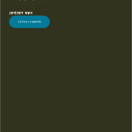
যোগাযোগ করুন
LOGO
০১৭১২-০২৬৫৩৯