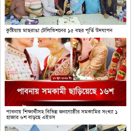
কুষ্টিয়ায় মাছরাঙা টেলিভিশনের ১৫ বছর পূর্তি উদযাপন
পাবনায় শিক্ষার্থীসহ বিভিন্ন জনগোষ্ঠীর সমকামির সংখ্যা ১
হাজার ৬শ বাড়ছে এইডস