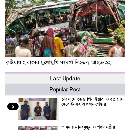
কুষ্টিয়ায় ২ বাসের মুখোমুখি সংঘর্ষে নিহত-১ আহত-৩২
Last Update
Popular Post
চারঘাটে ৩৮৪ পিস ইয়াবা ও ২০ গ্রাম
হেরোইনসহ একজন গ্রেপ্তার
১
পাবনায় মানববন্ধন ও প্রধানমন্ত্রীর