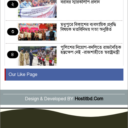
বরাবর স্মারকলিপি প্রদান
২
মধুপুরে বিকাশের ব্যবসায়িক প্রবৃদ্ধি
বিষয়ক মতবিনিময় সভা অনুষ্ঠিত
৩
পুলিশের নিয়োগ-বদলিতে রাজনৈতিক
হস্তক্ষেপ নেই -রাজশাহীতে স্বরাষ্ট্রমন্ত্রী
৪
Our Like Page
কুষ্টিয়ায় মাছরাঙা টেলিভিশনের ১৫
বছর পূর্তি উদযাপন
৫
Design & Developed BY
Hostitbd.Com
সংবাদ সম্মেলনে অভিযোগ অস্বীকার
উদ্দেশ্য প্রণোদিত সংবাদ প্রকাশের
৬
প্রতিবাদ নাজির হাসানের
পাবনার আটঘরিয়ার একদন্তে সিঁধ