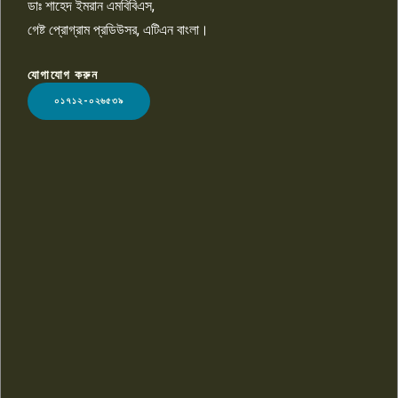
ডাঃ শাহেদ ইমরান এমবিবিএস,
গেষ্ট প্রোগ্রাম প্রডিউসর, এটিএন বাংলা।
যোগাযোগ করুন
LOGO
০১৭১২-০২৬৫৩৯