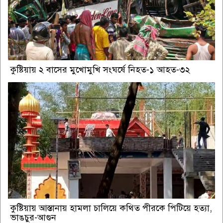
কুষ্টিয়ায় ২ বাসের মুখোমুখি সংঘর্ষে নিহত-১ আহত-৩২
কুষ্টিয়ায় আস্তানায় হামলা চালিয়ে কথিত পীরকে পিটিয়ে হত্যা,
ভাঙচুর-আগুন