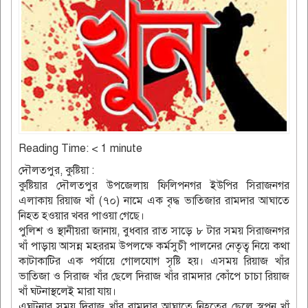
Reading Time:
< 1
minute
দৌলতপুর, কুষ্টিয়া :
কুষ্টিয়ার দৌলতপুর উপজেলায় ফিলিপনগর ইউপির সিরাজনগর
এলাকায় রিয়াজ খাঁ (৭০) নামে এক বৃদ্ধ ভাতিজার রামদার আঘাতে
নিহত হওয়ার খবর পাওয়া গেছে।
পুলিশ ও স্থানীয়রা জানায়, বুধবার রাত সাড়ে ৮ টার সময় সিরাজনগর
খাঁ পাড়ায় আসন্ন মহররম উপলক্ষে কর্মসুচী পালনের নেতৃত্ব নিয়ে কথা
কাটাকাটির এক পর্যায়ে গোলযোগ সৃষ্টি হয়। এসময় রিয়াজ খাঁর
ভাতিজা ও সিরাজ খাঁর ছেলে দিরাজ খাঁর রামদার কোঁপে চাচা রিয়াজ
খাঁ ঘটনাস্থলেই মারা যায়।
এঘটনার সময় দিরাজ খাঁর রামদার আঘাতে নিহতের ছেলে স্বপন খাঁ