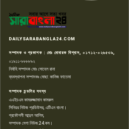
পাবনার আটঘরিয়ার একদন্তে সিঁধ
কেটে ঘরে ঢুকে স্কুল শিক্ষিকাকে হত্যা
৭
টয়লেটের ট্যাংকি থেকে লাশ উদ্ধার
রাজশাহীতে সন্ত্রাসী হামলায় গুরুতর
DAILYSARABANGLA24.COM
আহত সাংবাদিক সম্রাট, হাসপাতালে
৮
চিকিৎসাধীন
সম্পাদক ও প্রকাশক : মোঃ মোবারক বিশ্বাস, ০১৭১২-০২৬৫৩৯,
০১৯১১-৮৮৮৮৯২
পাবনা জেলা জাসাসের আহবায়ক
নির্বাহি সম্পাদক মোঃ সোহেল রানা
খালেদ হোসেন পরাগের বিরুদ্ধে
৯
চাঁদাবাজি ও হয়রানির অভিযোগ
ব্যবস্থাপনা সম্পাদকঃ মোছা: কানিজ ফাতেমা
সম্পাদক মন্ডলির সদস্য
বিশ্বের সঙ্গে শিক্ষার্থীদের সংযোগ গড়ে
তুলতে হবে: শিমুল বিশ্বাস
এএইচএম কামরুজ্জামান কামরুল
১০
সিনিয়র নিউজ প্রডিউসর, এটিএন বাংলা।
প্রকৌশলী আব্দুল আলিম,
সম্পাদক মেগা নিউজ.24.কম।