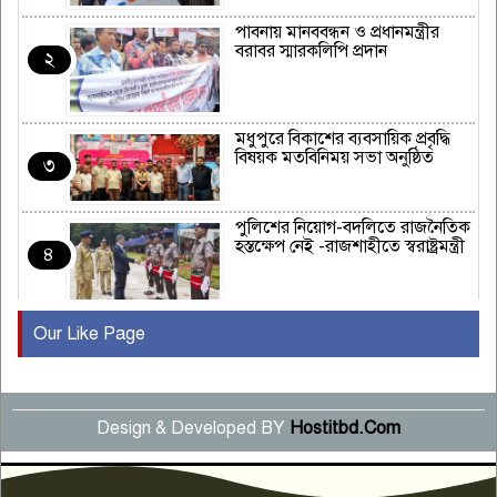
পাবনায় মানববন্ধন ও প্রধানমন্ত্রীর
বরাবর স্মারকলিপি প্রদান
২
মধুপুরে বিকাশের ব্যবসায়িক প্রবৃদ্ধি
বিষয়ক মতবিনিময় সভা অনুষ্ঠিত
৩
পুলিশের নিয়োগ-বদলিতে রাজনৈতিক
হস্তক্ষেপ নেই -রাজশাহীতে স্বরাষ্ট্রমন্ত্রী
৪
Our Like Page
কুষ্টিয়ায় মাছরাঙা টেলিভিশনের ১৫
বছর পূর্তি উদযাপন
৫
Design & Developed BY
Hostitbd.Com
সংবাদ সম্মেলনে অভিযোগ অস্বীকার
উদ্দেশ্য প্রণোদিত সংবাদ প্রকাশের
৬
প্রতিবাদ নাজির হাসানের