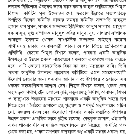
সোমবার রাতে অনুষ্ঠিত এ বৈঠকে পাবনায় আধুনিক উপশহর বাস্তবায়নে
দলমত নির্বিশেষে ঐক্যবদ্ধ ভাবে কাজ করার আহ্বান জানিয়েছেন শিমুল
বিশ্বাস। কমিটির মূল উদ্যোক্তা মো. ফরহাদ উল্লাহর সভাপতিত্বে
উপস্থিত ছিলেন কমিটির ঢাকাস্থ সমন্বয় কমিটির সভাপতি মাহমুদ
হাসান খান সুমন, সাধারণ সম্পাদক ইঞ্জিনিয়ার আব্দুস সালাম, মাসুদুল
হক মাসুদ, যুগ্ম সম্পাদক মাসুদুল কবির মাসুদ, যুগ্ম সাধারণ সম্পাদক
শামছুল ইসলাম খোকন, সাংগঠনিক সম্পাদক সাইফুর রহমান
শামীমসহ ঢাকায় বসবাসকারী পাবনা জেলার বিভিন্ন শ্রেণি-পেশার
প্রতিনিধি। বৈঠকে শিমুল বিশ্বাস বলেন, পাবনায় একটি আধুনিক
উপশহর ও উন্নয়ন প্রকল্প বাস্তবায়নে সকলকে একসাথে কাজ করতে
হবে। এটি কোনো রাজনৈতিক বিষয় নয় বরং উন্নয়নের দাবি। তিনি
পাবনা আধুনিক উপশহর বাস্তবায়ন কমিটিকে এমন সময়োপযোগী
উদ্যোগ নেওয়ার জন্য ধন্যবাদ জানান এবং উপশহর বাস্তবায়নে সব
ধরনের সহযোগিতার আশ্বাস দেন। শিমুল বিশ্বাস বলেন, ‘ফোর লেন
মহাসড়ক নির্মাণ, ট্রেন চলাচল বৃদ্ধি, নতুন সেতু নির্মাণ, আবাসন, শিক্ষা
ও স্বাস্থ্যখাত উন্নয়নের মাধ্যমে পাবনাকে একটি আধুনিক শহরে রূপ
দিতে হবে।’ বৈঠকে জানানো হয়, গৃহায়ণ ও গণপূর্ত মন্ত্রণালয়ের সচিব
মো. নজরুল ইসলামের উদ্যোগে পাবনায় একটি প্রস্তাবিত উপশহর
উন্নয়ন প্রকল্প প্রাথমিক ভাবে গৃহীত হয়েছে। নেতৃবৃন্দ জানান, এই দাবি
এখন পাবনাবাসীর সামাজিক আন্দোলনে রূপ নিয়েছে। কমিটির পক্ষ
থেকে বলা হয়, পাবনা উপশহর বাস্তবায়ন শুধু একটি উন্নয়ন প্রকল্প নয়,