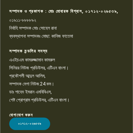
আহত সাংবাদিক সম্রাট, হাসপাতালে
৮
চিকিৎসাধীন
সম্পাদক ও প্রকাশক : মোঃ মোবারক বিশ্বাস, ০১৭১২-০২৬৫৩৯,
০১৯১১-৮৮৮৮৯২
পাবনা জেলা জাসাসের আহবায়ক
নির্বাহি সম্পাদক মোঃ সোহেল রানা
খালেদ হোসেন পরাগের বিরুদ্ধে
৯
চাঁদাবাজি ও হয়রানির অভিযোগ
ব্যবস্থাপনা সম্পাদকঃ মোছা: কানিজ ফাতেমা
সম্পাদক মন্ডলির সদস্য
বিশ্বের সঙ্গে শিক্ষার্থীদের সংযোগ গড়ে
তুলতে হবে: শিমুল বিশ্বাস
এএইচএম কামরুজ্জামান কামরুল
১০
সিনিয়র নিউজ প্রডিউসর, এটিএন বাংলা।
প্রকৌশলী আব্দুল আলিম,
সম্পাদক মেগা নিউজ.24.কম।
ডাঃ শাহেদ ইমরান এমবিবিএস,
গেষ্ট প্রোগ্রাম প্রডিউসর, এটিএন বাংলা।
যোগাযোগ করুন
LOGO
০১৭১২-০২৬৫৩৯