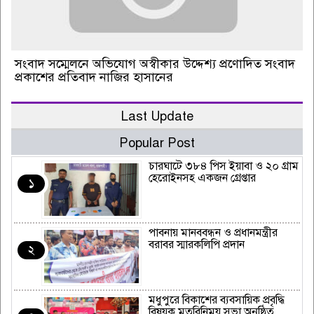
সংবাদ সম্মেলনে অভিযোগ অস্বীকার উদ্দেশ্য প্রণোদিত সংবাদ
প্রকাশের প্রতিবাদ নাজির হাসানের
Last Update
Popular Post
চারঘাটে ৩৮৪ পিস ইয়াবা ও ২০ গ্রাম
হেরোইনসহ একজন গ্রেপ্তার
১
পাবনায় মানববন্ধন ও প্রধানমন্ত্রীর
বরাবর স্মারকলিপি প্রদান
২
মধুপুরে বিকাশের ব্যবসায়িক প্রবৃদ্ধি
বিষয়ক মতবিনিময় সভা অনুষ্ঠিত