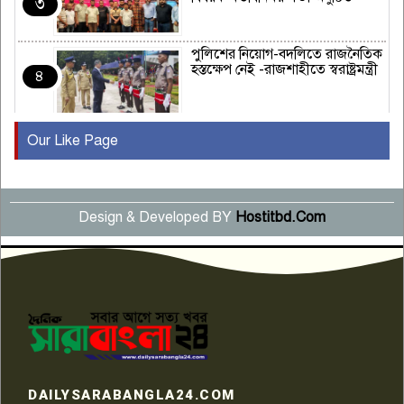
৩
পুলিশের নিয়োগ-বদলিতে রাজনৈতিক
হস্তক্ষেপ নেই -রাজশাহীতে স্বরাষ্ট্রমন্ত্রী
৪
Our Like Page
কুষ্টিয়ায় মাছরাঙা টেলিভিশনের ১৫
বছর পূর্তি উদযাপন
৫
Design & Developed BY
Hostitbd.Com
সংবাদ সম্মেলনে অভিযোগ অস্বীকার
উদ্দেশ্য প্রণোদিত সংবাদ প্রকাশের
৬
প্রতিবাদ নাজির হাসানের
পাবনার আটঘরিয়ার একদন্তে সিঁধ
কেটে ঘরে ঢুকে স্কুল শিক্ষিকাকে হত্যা
৭
টয়লেটের ট্যাংকি থেকে লাশ উদ্ধার
রাজশাহীতে সন্ত্রাসী হামলায় গুরুতর
DAILYSARABANGLA24.COM