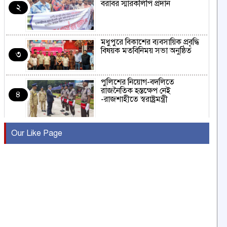
বরাবর স্মারকলিপি প্রদান
২
মধুপুরে বিকাশের ব্যবসায়িক প্রবৃদ্ধি
বিষয়ক মতবিনিময় সভা অনুষ্ঠিত
৩
পুলিশের নিয়োগ-বদলিতে
রাজনৈতিক হস্তক্ষেপ নেই
৪
-রাজশাহীতে স্বরাষ্ট্রমন্ত্রী
কুষ্টিয়ায় মাছরাঙা টেলিভিশনের ১৫
Our Like Page
বছর পূর্তি উদযাপন
৫
সংবাদ সম্মেলনে অভিযোগ অস্বীকার
উদ্দেশ্য প্রণোদিত সংবাদ প্রকাশের
৬
প্রতিবাদ নাজির হাসানের
পাবনার আটঘরিয়ার একদন্তে সিঁধ