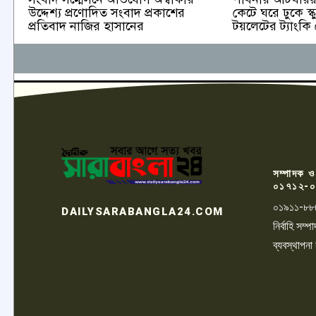
কেটে ঘরে ঢুকে স্ক
উদ্দেশ্য প্রণোদিত সংবাদ প্রকাশের
টয়লেটের ট্যাংকি
প্রতিবাদ নাজির হাসানের
সম্পাদক ও
০১৭১২-০
০১৯১১-৮৮
DAILYSARABANGLA24.COM
নির্বাহি সম
ব্যবস্থাপনা
LOGO