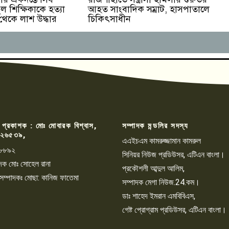
ুল শিক্ষিকাকে হত্যা
আহত সাংবাদিক সম্রাট, হাসপাতালে
 থেকে লাশ উদ্ধার
চিকিৎসাধীন
 প্রকাশক : মোঃ মোবারক বিশ্বাস,
সম্পাদক মন্ডলির সদস্য
২৬৫৩৯,
এএইচএম কামরুজ্জামান কামরুল
৮৮৯২
সিনিয়র নিউজ প্রডিউসর, এটিএন বাংলা।
্পাদক মোঃ সোহেল রানা
প্রকৌশলী আব্দুল আলিম,
 সম্পাদকঃ মোছা: কানিজ ফাতেমা
সম্পাদক মেগা নিউজ.24.কম।
ডাঃ শাহেদ ইমরান এমবিবিএস,
গেষ্ট প্রোগ্রাম প্রডিউসর, এটিএন বাংলা।