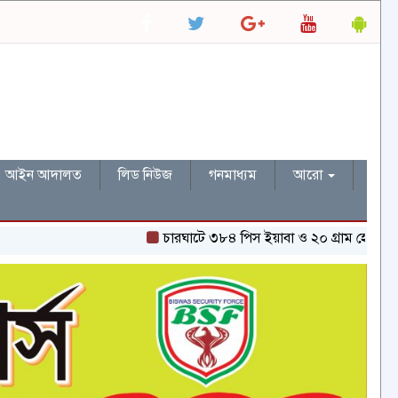
আইন আদালত
লিড নিউজ
গনমাধ্যম
আরো
চারঘাটে ৩৮৪ পিস ইয়াবা ও ২০ গ্রাম হেরোইনসহ একজন গ্