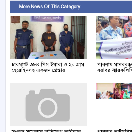
More News Of This Category
চারঘাটে ৩৮৪ পিস ইয়াবা ও ২০ গ্রাম
পাবনায় মানববন্ধন 
হেরোইনসহ একজন গ্রেপ্তার
বরাবর স্মারকলিপি
পাবনার আটঘরিয়া
সংবাদ সম্মেলনে অভিযোগ অস্বীকার