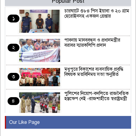
Popular Post
চারঘাটে ৩৮৪ পিস ইয়াবা ও ২০ গ্রাম
হেরোইনসহ একজন গ্রেপ্তার
১
পাবনায় মানববন্ধন ও প্রধানমন্ত্রীর
বরাবর স্মারকলিপি প্রদান
২
মধুপুরে বিকাশের ব্যবসায়িক প্রবৃদ্ধি
বিষয়ক মতবিনিময় সভা অনুষ্ঠিত
৩
পুলিশের নিয়োগ-বদলিতে রাজনৈতিক
হস্তক্ষেপ নেই -রাজশাহীতে স্বরাষ্ট্রমন্ত্রী
৪
Our Like Page
কুষ্টিয়ায় মাছরাঙা টেলিভিশনের ১৫
বছর পূর্তি উদযাপন
৫