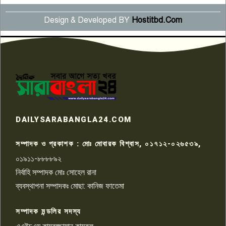
Design & Developed BY
Hostitbd.Com
সংবাদ সম্মেলনে অভিযোগ অস্বীকার
উদ্দেশ্য প্রণোদিত সংবাদ প্রকাশের
৬
প্রতিবাদ নাজির হাসানের
পাবনার আটঘরিয়ার একদন্তে সিঁধ
কেটে ঘরে ঢুকে স্কুল শিক্ষিকাকে হত্যা
৭
টয়লেটের ট্যাংকি থেকে লাশ উদ্ধার
রাজশাহীতে সন্ত্রাসী হামলায় গুরুতর
DAILYSARABANGLA24.COM
আহত সাংবাদিক সম্রাট, হাসপাতালে
৮
চিকিৎসাধীন
সম্পাদক ও প্রকাশক : মোঃ মোবারক বিশ্বাস, ০১৭১২-০২৬৫৩৯,
০১৯১১-৮৮৮৮৯২
পাবনা জেলা জাসাসের আহবায়ক
নির্বাহি সম্পাদক মোঃ সোহেল রানা
খালেদ হোসেন পরাগের বিরুদ্ধে
৯
চাঁদাবাজি ও হয়রানির অভিযোগ
ব্যবস্থাপনা সম্পাদকঃ মোছা: কানিজ ফাতেমা
সম্পাদক মন্ডলির সদস্য
বিশ্বের সঙ্গে শিক্ষার্থীদের সংযোগ গড়ে
তুলতে হবে: শিমুল বিশ্বাস