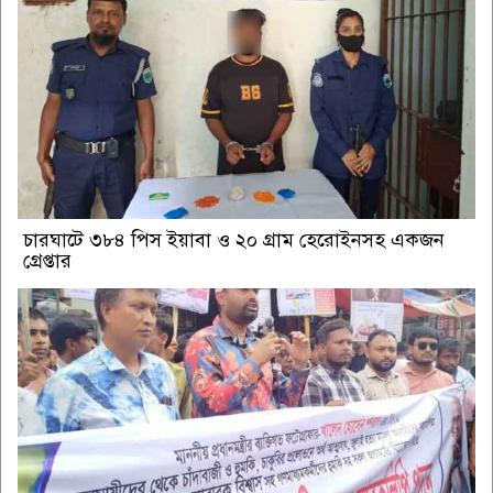
চারঘাটে ৩৮৪ পিস ইয়াবা ও ২০ গ্রাম হেরোইনসহ একজন
গ্রেপ্তার