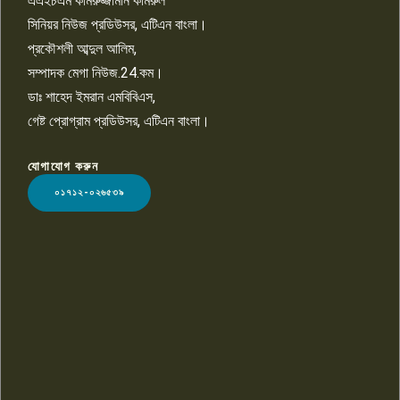
এএইচএম কামরুজ্জামান কামরুল
১০
সিনিয়র নিউজ প্রডিউসর, এটিএন বাংলা।
প্রকৌশলী আব্দুল আলিম,
সম্পাদক মেগা নিউজ.24.কম।
ডাঃ শাহেদ ইমরান এমবিবিএস,
গেষ্ট প্রোগ্রাম প্রডিউসর, এটিএন বাংলা।
যোগাযোগ করুন
LOGO
০১৭১২-০২৬৫৩৯