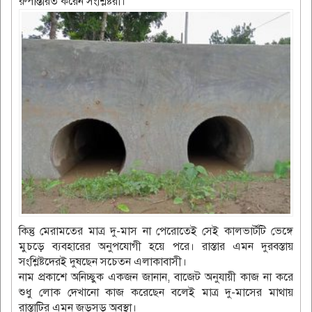
রুপান্তরিত করেন সংশ্লিষ্টরা।
কিন্তু মেরামতের মাত্র দু-মাস না পেরোতেই সেই কালভার্টটি ভেঙ্গে
মুচড়ে ব্যবহারের অনুপযোগী হয়ে পরে। রাস্তার এমন দুরবস্তায়
সংশ্লিষ্টদেরই দুষছেন সচেতন এলাকাবাসী।
নাম প্রকাশে অনিচ্ছুক একজন জানান, বাজেট অনুযায়ী কাজ না করে
শুধু লোক দেখানো কাজ করেছেন বলেই মাত্র দু-মাসের মাথায়
রাস্তাটির এমন জড়সড় অবস্থা।