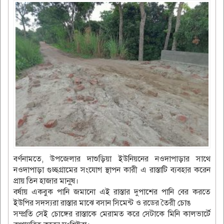
বর্ণনামতে, উপজেলার দাশুড়িয়া ইউনিয়নের নওদাপাড়ার সাথে
নওদাপাড়া গুচ্ছগ্রামের সংযোগ স্থাপন কারী এ রাস্তাটি ব্যবহার করেন
প্রায় তিন হাজার মানু্ষ।
বর্ষায় একবুক পানি জমানো এই রাস্তার দুপাশের পানি বের করতে
ইউপির সদস্যরা রাস্তার মাঝে বসান সিমেন্ট ও রডের তৈরী চোঙ
সম্প্রতি সেই চোঙ্গের রাস্তাকে মেরামত করে সেটাকে মিনি কালভার্টে