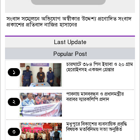
সংবাদ সম্মেলনে অভিযোগ অস্বীকার উদ্দেশ্য প্রণোদিত সংবাদ
প্রকাশের প্রতিবাদ নাজির হাসানের
Last Update
Popular Post
চারঘাটে ৩৮৪ পিস ইয়াবা ও ২০ গ্রাম
হেরোইনসহ একজন গ্রেপ্তার
১
পাবনায় মানববন্ধন ও প্রধানমন্ত্রীর
বরাবর স্মারকলিপি প্রদান
২
মধুপুরে বিকাশের ব্যবসায়িক প্রবৃদ্ধি
বিষয়ক মতবিনিময় সভা অনুষ্ঠিত
৩