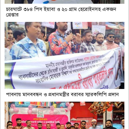
চারঘাটে ৩৮৪ পিস ইয়াবা ও ২০ গ্রাম হেরোইনসহ একজন
গ্রেপ্তার
পাবনায় মানববন্ধন ও প্রধানমন্ত্রীর বরাবর স্মারকলিপি প্রদান