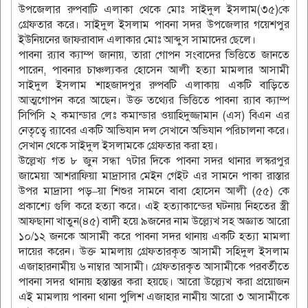
উপজেলার রুপবাটি এলাকা থেকে মোঃ সাইদুল ইসলাম(৩৫)কে
গ্রেফতার করে। সাইদুল ইসলাম পাবনা সদর উপজেলার গয়েশপুর
ইউনিয়নের জাফরাবাদ এলাকার মোঃ আব্দুস সামাদের ছেলে।
পাবনা র‌্যাব ক্যাম্প জানায়, তারা গোপন সংবাদের ভিত্তিতে জানতে
পারেন, পাবনার চাঞ্চল্যকর হোসেন আলী হত্যা মামলার আসামী
সাইদুল ইসলাম শাহজাদপুর রুপবটি এলাকায় একটি বাড়িতে
আত্মগোপন করে আছেন। উক্ত তথ্যের ভিত্তিতে পাবনা র‌্যাব ক্যাম্প
সিপিসি ২ কমান্ডার লেঃ কমান্ডার ওয়াহিদুজ্জামান (এস) বিএন এর
নেতৃত্বে র‌্যাবের একটি আভিযান দল সেখানে অভিযান পরিচালনা করে।
সেখান থেকে সাইদুল ইসলামকে গ্রেফতার করা হয়।
উল্লেখ্য গত ৮ জুন সন্ধা ৭টার দিকে পাবনা সদর থানার লস্করপুর
জামেয়া আশরাফিয়া মাদ্রাসার মেইন গেইট এর সামনে পাকা রাস্তার
উপর মাদ্রাসা পড়–য়া শিশুর সামনে বাবা হোসেন আলী (৫৫) কে
প্রকাশ্যে গুলি করে হত্যা করে। এই হত্যাকান্ডের ঘটনায় নিহতের স্ত্রী
আফছানা খাতুন(৪৫) বাদী হয়ে ৯জনের নাম উল্ল্যেখ সহ অজ্ঞাত আরো
১০/১২ জনকে আসামী করে পাবনা সদর থানায় একটি হত্যা মামলা
দায়ের করেন। উক্ত মামলায় গ্রেফতারকৃত আসামী সহিদুল ইসলাম
এজাহারনামীয় ৬ নাম্বার আসামী। গ্রেফতারকৃত আসামীকে পরবর্তীতে
পাবনা সদর থানায় হস্তান্তর করা হয়ছে। আরো উল্ল্যেখ করা প্রয়োজন
এই মামলায় পাবনা থানা পুলিশ এজাহার নামীয় আরো ৩ আসামীকে