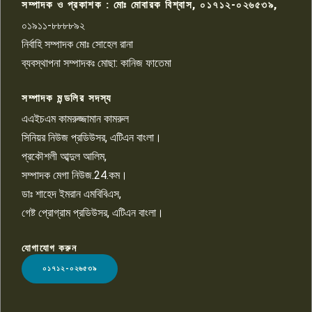
সম্পাদক ও প্রকাশক : মোঃ মোবারক বিশ্বাস, ০১৭১২-০২৬৫৩৯,
০১৯১১-৮৮৮৮৯২
পাবনা জেলা জাসাসের আহবায়ক
নির্বাহি সম্পাদক মোঃ সোহেল রানা
খালেদ হোসেন পরাগের বিরুদ্ধে
৯
চাঁদাবাজি ও হয়রানির অভিযোগ
ব্যবস্থাপনা সম্পাদকঃ মোছা: কানিজ ফাতেমা
সম্পাদক মন্ডলির সদস্য
বিশ্বের সঙ্গে শিক্ষার্থীদের সংযোগ গড়ে
তুলতে হবে: শিমুল বিশ্বাস
এএইচএম কামরুজ্জামান কামরুল
১০
সিনিয়র নিউজ প্রডিউসর, এটিএন বাংলা।
প্রকৌশলী আব্দুল আলিম,
সম্পাদক মেগা নিউজ.24.কম।
ডাঃ শাহেদ ইমরান এমবিবিএস,
গেষ্ট প্রোগ্রাম প্রডিউসর, এটিএন বাংলা।
যোগাযোগ করুন
LOGO
০১৭১২-০২৬৫৩৯