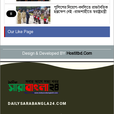
পুলিশের নিয়োগ-বদলিতে রাজনৈতিক
হস্তক্ষেপ নেই -রাজশাহীতে স্বরাষ্ট্রমন্ত্রী
৪
Our Like Page
কুষ্টিয়ায় মাছরাঙা টেলিভিশনের ১৫
বছর পূর্তি উদযাপন
৫
Design & Developed BY
Hostitbd.Com
সংবাদ সম্মেলনে অভিযোগ অস্বীকার
উদ্দেশ্য প্রণোদিত সংবাদ প্রকাশের
৬
প্রতিবাদ নাজির হাসানের
পাবনার আটঘরিয়ার একদন্তে সিঁধ
কেটে ঘরে ঢুকে স্কুল শিক্ষিকাকে হত্যা
৭
টয়লেটের ট্যাংকি থেকে লাশ উদ্ধার
রাজশাহীতে সন্ত্রাসী হামলায় গুরুতর
DAILYSARABANGLA24.COM
আহত সাংবাদিক সম্রাট, হাসপাতালে
৮
চিকিৎসাধীন