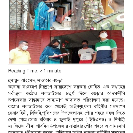
Reading Time:
< 1
minute
হুমায়ুন আহমেদ, সান্তাহার,বগুড়া:
করোনা সংক্রমণ নিয়ন্ত্রণে সারাদেশে সরকার ঘোষিত এক সপ্তাহের
সর্বাত্মক কঠোর লকডাউনের চতুর্থ দিনে বগুড়ার আদমদীঘি
উপজেলার সান্তাহারে ভ্রাম্যমাণ আদালত পরিচালনা করা হয়েছে।
কঠোর লকডাউনের শুরু থেকেই আইনশৃংখলা বাহিনীর সদস্যগন
সেনাবাহিনী, বিজিবি,পুলিশদের উপজেলাসহ পৌর শহরে টহল দিতে
দেখা গেছে।আজ রবিবার ৪ জুলাই দুপুরে ( ইউএনও) ও নির্বাহী
ম্যাজিষ্ট্রেট সীমা শারমিন উপজেলার সান্তাহার পৌর শহরে এ ভ্রাম্যমাণ
আদালত পরিচালনা করেন। অভিযানে আইন-শৃঙ্খলা বাহিনীর সদস্যরা