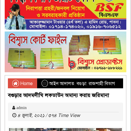
Home
আইন আদালত
,
বগুড়া
,
রাজশাহী বিভাগ
বগুড়ার আদমদীঘি লকডাউন অমান্য করায় জরিমানা
admin
৪ জুলাই, ২০২১ / ৩৭৪ Time View