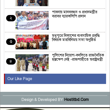
পাবনায় মানববন্ধন ও প্রধানমন্ত্রীর
বরাবর স্মারকলিপি প্রদান
২
মধুপুরে বিকাশের ব্যবসায়িক প্রবৃদ্ধি
বিষয়ক মতবিনিময় সভা অনুষ্ঠিত
৩
পুলিশের নিয়োগ-বদলিতে রাজনৈতিক
হস্তক্ষেপ নেই -রাজশাহীতে স্বরাষ্ট্রমন্ত্রী
৪
Our Like Page
কুষ্টিয়ায় মাছরাঙা টেলিভিশনের ১৫
বছর পূর্তি উদযাপন
৫
Design & Developed BY
Hostitbd.Com
সংবাদ সম্মেলনে অভিযোগ অস্বীকার
উদ্দেশ্য প্রণোদিত সংবাদ প্রকাশের
৬
প্রতিবাদ নাজির হাসানের