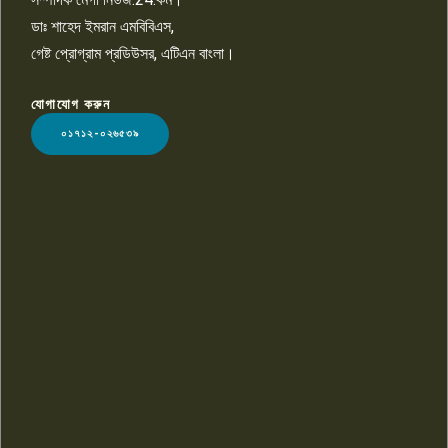
ডাঃ শাহেদ ইমরান এমবিবিএস,
গেষ্ট প্রোগ্রাম প্রডিউসর, এটিএন বাংলা।
যোগাযোগ করুন
LOGO
০১৭১২-০২৬৫৩৯