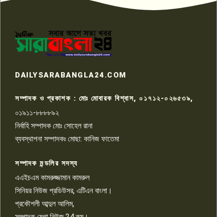
পাবনার আটঘরিয়ার একদন্তে সিঁধ
কেটে ঘরে ঢুকে স্কুল শিক্ষিকাকে হত্যা
৭
টয়লেটের ট্যাংকি থেকে লাশ উদ্ধার
রাজশাহীতে সন্ত্রাসী হামলায় গুরুতর
DAILYSARABANGLA24.COM
আহত সাংবাদিক সম্রাট, হাসপাতালে
৮
চিকিৎসাধীন
সম্পাদক ও প্রকাশক : মোঃ মোবারক বিশ্বাস, ০১৭১২-০২৬৫৩৯,
০১৯১১-৮৮৮৮৯২
পাবনা জেলা জাসাসের আহবায়ক
নির্বাহি সম্পাদক মোঃ সোহেল রানা
খালেদ হোসেন পরাগের বিরুদ্ধে
৯
চাঁদাবাজি ও হয়রানির অভিযোগ
ব্যবস্থাপনা সম্পাদকঃ মোছা: কানিজ ফাতেমা
সম্পাদক মন্ডলির সদস্য
বিশ্বের সঙ্গে শিক্ষার্থীদের সংযোগ গড়ে
তুলতে হবে: শিমুল বিশ্বাস
এএইচএম কামরুজ্জামান কামরুল
১০
সিনিয়র নিউজ প্রডিউসর, এটিএন বাংলা।
প্রকৌশলী আব্দুল আলিম,
সম্পাদক মেগা নিউজ.24.কম।