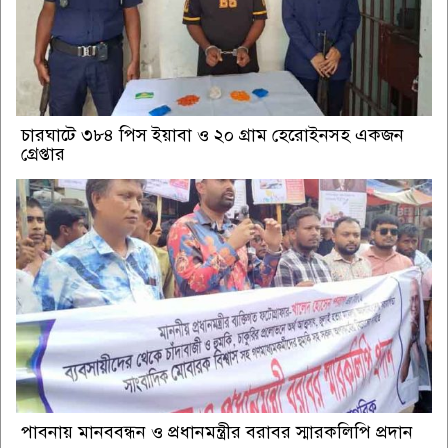
চারঘাটে ৩৮৪ পিস ইয়াবা ও ২০ গ্রাম হেরোইনসহ একজন
গ্রেপ্তার
পাবনায় মানববন্ধন ও প্রধানমন্ত্রীর বরাবর স্মারকলিপি প্রদান