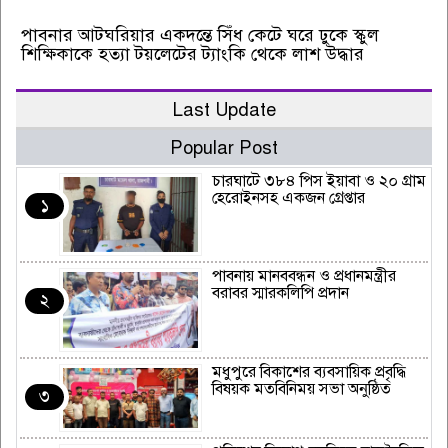
পাবনার আটঘরিয়ার একদন্তে সিঁধ কেটে ঘরে ঢুকে স্কুল
শিক্ষিকাকে হত্যা টয়লেটের ট্যাংকি থেকে লাশ উদ্ধার
Last Update
Popular Post
চারঘাটে ৩৮৪ পিস ইয়াবা ও ২০ গ্রাম
হেরোইনসহ একজন গ্রেপ্তার
১
পাবনায় মানববন্ধন ও প্রধানমন্ত্রীর
বরাবর স্মারকলিপি প্রদান
২
মধুপুরে বিকাশের ব্যবসায়িক প্রবৃদ্ধি
বিষয়ক মতবিনিময় সভা অনুষ্ঠিত
৩