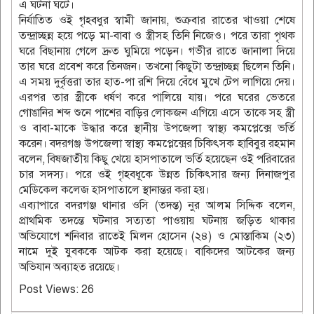
এ ঘটনা ঘটে।
নির্যাতিত ওই গৃহবধুর স্বামী জানায়, শুক্রবার রাতের খাওয়া শেষে
তন্দ্রাচ্ছন্ন হয়ে পড়ে মা-বাবা ও স্ত্রীসহ তিনি নিজেও। পরে তারা পৃথক
ঘরে বিছানায় গেলে দ্রুত ঘুমিয়ে পড়েন। গভীর রাতে জানালা দিয়ে
তার ঘরে প্রবেশ করে তিনজন। তখনো কিছুটা তন্দ্রাচ্ছন্ন ছিলেন তিনি।
এ সময় দুর্বৃত্তরা তার হাত-পা রশি দিয়ে বেঁধে মুখে টেপ লাগিয়ে দেয়।
এরপর তার স্ত্রীকে ধর্ষণ করে পালিয়ে যায়। পরে ঘরের ভেতরে
গোঙানির শব্দ শুনে পাশের বাড়ির লোকজন এগিয়ে এসে তাকে সহ স্ত্রী
ও বাবা-মাকে উদ্ধার করে স্থানীয় উপজেলা স্বাস্থ্য কমপ্লেক্সে ভর্তি
করেন। বদরগঞ্জ উপজেলা স্বাস্থ্য কমপ্লেক্সের চিকিৎসক হাবিবুর রহমান
বলেন, বিষজাতীয় কিছু খেয়ে হাসপাতালে ভর্তি হয়েছেন ওই পরিবারের
চার সদস্য। পরে ওই গৃহবধূকে উন্নত চিকিৎসার জন্য দিনাজপুর
মেডিকেল কলেজ হাসপাতালে স্থানান্তর করা হয়।
এব্যাপারে বদরগঞ্জ থানার ওসি (তদন্ত) নুর আলম সিদ্দিক বলেন,
প্রাথমিক তদন্তে ঘটনার সত্যতা পাওয়ায় ঘটনায় জড়িত থাকার
অভিযোগে শনিবার রাতেই মিলন হোসেন (২৪) ও মোস্তাকিম (২৩)
নামে দুই যুবককে আটক করা হয়েছে। বাকিদের আটকের জন্য
অভিযান অব্যাহত রয়েছে।
Post Views:
26