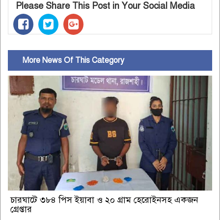
Please Share This Post in Your Social Media
More News Of This Category
চারঘাটে ৩৮৪ পিস ইয়াবা ও ২০ গ্রাম হেরোইনসহ একজন
গ্রেপ্তার