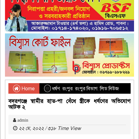
Home
ধর্ষণ
,
রংপুর
,
রংপুর বিভাগ
,
লিড নিউজ
বদরগঞ্জে স্বামীর হাত-পা বেঁধে স্ত্রীকে ধর্ষণের অভিযোগ
আটক ২
admin
২২ মে, ২০২২ / ৩১৮ Time View