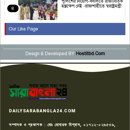
পুলিশের নিয়োগ-বদলিতে রাজনৈতিক
হস্তক্ষেপ নেই -রাজশাহীতে স্বরাষ্ট্রমন্ত্রী
৪
Our Like Page
কুষ্টিয়ায় মাছরাঙা টেলিভিশনের ১৫
বছর পূর্তি উদযাপন
৫
Design & Developed BY
Hostitbd.Com
সংবাদ সম্মেলনে অভিযোগ অস্বীকার
উদ্দেশ্য প্রণোদিত সংবাদ প্রকাশের
৬
প্রতিবাদ নাজির হাসানের
পাবনার আটঘরিয়ার একদন্তে সিঁধ
কেটে ঘরে ঢুকে স্কুল শিক্ষিকাকে হত্যা
৭
টয়লেটের ট্যাংকি থেকে লাশ উদ্ধার
রাজশাহীতে সন্ত্রাসী হামলায় গুরুতর
DAILYSARABANGLA24.COM
আহত সাংবাদিক সম্রাট, হাসপাতালে
৮
চিকিৎসাধীন
সম্পাদক ও প্রকাশক : মোঃ মোবারক বিশ্বাস, ০১৭১২-০২৬৫৩৯,