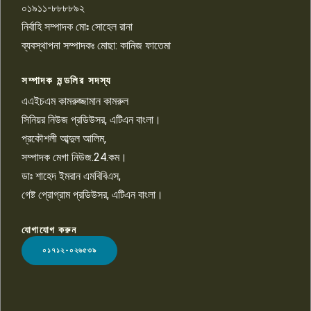
০১৯১১-৮৮৮৮৯২
পাবনা জেলা জাসাসের আহবায়ক
নির্বাহি সম্পাদক মোঃ সোহেল রানা
খালেদ হোসেন পরাগের বিরুদ্ধে
৯
চাঁদাবাজি ও হয়রানির অভিযোগ
ব্যবস্থাপনা সম্পাদকঃ মোছা: কানিজ ফাতেমা
সম্পাদক মন্ডলির সদস্য
বিশ্বের সঙ্গে শিক্ষার্থীদের সংযোগ গড়ে
তুলতে হবে: শিমুল বিশ্বাস
এএইচএম কামরুজ্জামান কামরুল
১০
সিনিয়র নিউজ প্রডিউসর, এটিএন বাংলা।
প্রকৌশলী আব্দুল আলিম,
সম্পাদক মেগা নিউজ.24.কম।
ডাঃ শাহেদ ইমরান এমবিবিএস,
গেষ্ট প্রোগ্রাম প্রডিউসর, এটিএন বাংলা।
যোগাযোগ করুন
LOGO
০১৭১২-০২৬৫৩৯