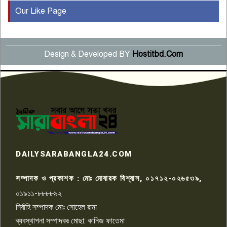
Our Like Page
কুষ্টিয়ায় মাছরাঙা টেলিভিশনের ১৫
বছর পূর্তি উদযাপন
৫
Design & Developed BY
Hostitbd.Com
সংবাদ সম্মেলনে অভিযোগ অস্বীকার
উদ্দেশ্য প্রণোদিত সংবাদ প্রকাশের
৬
প্রতিবাদ নাজির হাসানের
পাবনার আটঘরিয়ার একদন্তে সিঁধ
কেটে ঘরে ঢুকে স্কুল শিক্ষিকাকে হত্যা
৭
টয়লেটের ট্যাংকি থেকে লাশ উদ্ধার
রাজশাহীতে সন্ত্রাসী হামলায় গুরুতর
DAILYSARABANGLA24.COM
আহত সাংবাদিক সম্রাট, হাসপাতালে
৮
চিকিৎসাধীন
সম্পাদক ও প্রকাশক : মোঃ মোবারক বিশ্বাস, ০১৭১২-০২৬৫৩৯,
০১৯১১-৮৮৮৮৯২
পাবনা জেলা জাসাসের আহবায়ক
নির্বাহি সম্পাদক মোঃ সোহেল রানা
খালেদ হোসেন পরাগের বিরুদ্ধে
৯
চাঁদাবাজি ও হয়রানির অভিযোগ
ব্যবস্থাপনা সম্পাদকঃ মোছা: কানিজ ফাতেমা