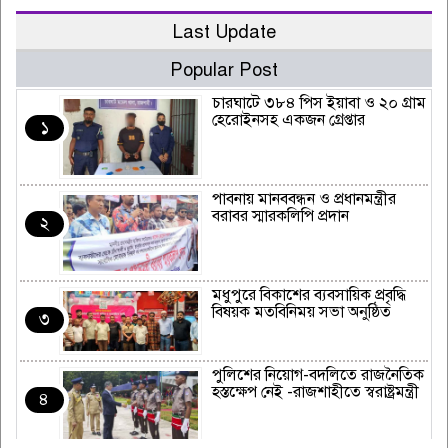
Last Update
Popular Post
চারঘাটে ৩৮৪ পিস ইয়াবা ও ২০ গ্রাম
হেরোইনসহ একজন গ্রেপ্তার
১
পাবনায় মানববন্ধন ও প্রধানমন্ত্রীর
বরাবর স্মারকলিপি প্রদান
২
মধুপুরে বিকাশের ব্যবসায়িক প্রবৃদ্ধি
বিষয়ক মতবিনিময় সভা অনুষ্ঠিত
৩
পুলিশের নিয়োগ-বদলিতে রাজনৈতিক
হস্তক্ষেপ নেই -রাজশাহীতে স্বরাষ্ট্রমন্ত্রী
৪