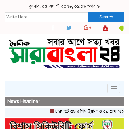
বুধবার, ০৫ অগাস্ট ২০২৬, ০১:০৯ অপরাহ্ন
Search
Toggle
navigat
News Headline :
চারঘাটে ৩৮৪ পিস ইয়াবা ও ২০ গ্রাম হেরোইনসহ এ