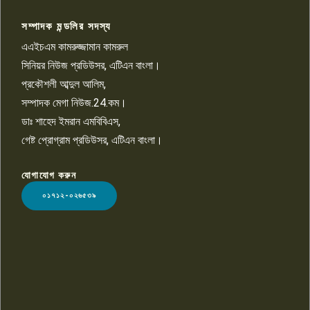
সম্পাদক মন্ডলির সদস্য
বিশ্বের সঙ্গে শিক্ষার্থীদের সংযোগ গড়ে
তুলতে হবে: শিমুল বিশ্বাস
এএইচএম কামরুজ্জামান কামরুল
১০
সিনিয়র নিউজ প্রডিউসর, এটিএন বাংলা।
প্রকৌশলী আব্দুল আলিম,
সম্পাদক মেগা নিউজ.24.কম।
ডাঃ শাহেদ ইমরান এমবিবিএস,
গেষ্ট প্রোগ্রাম প্রডিউসর, এটিএন বাংলা।
যোগাযোগ করুন
LOGO
০১৭১২-০২৬৫৩৯