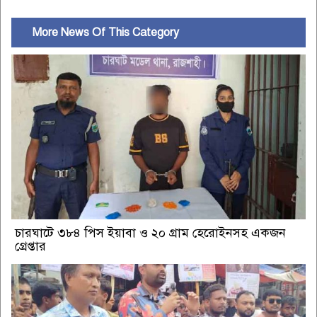
More News Of This Category
চারঘাটে ৩৮৪ পিস ইয়াবা ও ২০ গ্রাম হেরোইনসহ একজন
গ্রেপ্তার