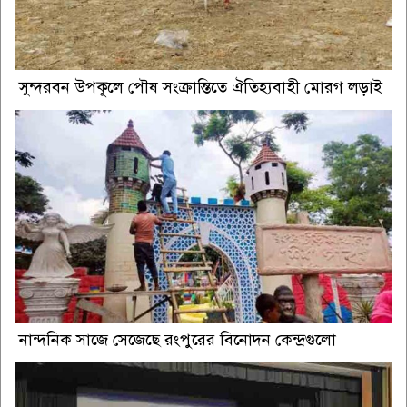
সুন্দরবন উপকূলে পৌষ সংক্রান্তিতে ঐতিহ্যবাহী মোরগ লড়াই
নান্দনিক সাজে সেজেছে রংপুরের বিনোদন কেন্দ্রগুলো