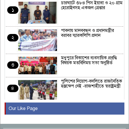
চারঘাটে ৩৮৪ পিস ইয়াবা ও ২০ গ্রাম
হেরোইনসহ একজন গ্রেপ্তার
১
পাবনায় মানববন্ধন ও প্রধানমন্ত্রীর
বরাবর স্মারকলিপি প্রদান
২
মধুপুরে বিকাশের ব্যবসায়িক প্রবৃদ্ধি
বিষয়ক মতবিনিময় সভা অনুষ্ঠিত
৩
পুলিশের নিয়োগ-বদলিতে রাজনৈতিক
হস্তক্ষেপ নেই -রাজশাহীতে স্বরাষ্ট্রমন্ত্রী
৪
Our Like Page
কুষ্টিয়ায় মাছরাঙা টেলিভিশনের ১৫
বছর পূর্তি উদযাপন
৫