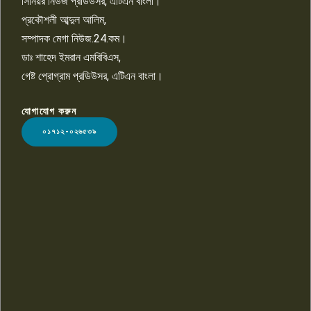
সিনিয়র নিউজ প্রডিউসর, এটিএন বাংলা।
প্রকৌশলী আব্দুল আলিম,
সম্পাদক মেগা নিউজ.24.কম।
ডাঃ শাহেদ ইমরান এমবিবিএস,
গেষ্ট প্রোগ্রাম প্রডিউসর, এটিএন বাংলা।
যোগাযোগ করুন
LOGO
০১৭১২-০২৬৫৩৯