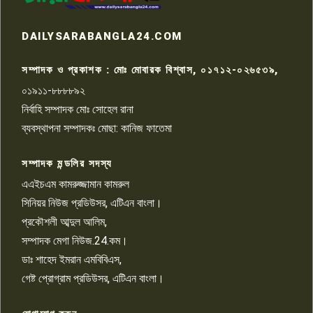
রাজশাহীতে সন্ত্রাসী হামলায় গুরুতর
DAILYSARABANGLA24.COM
আহত সাংবাদিক সম্রাট, হাসপাতালে
৮
চিকিৎসাধীন
সম্পাদক ও প্রকাশক : মোঃ মোবারক বিশ্বাস, ০১৭১২-০২৬৫৩৯,
০১৯১১-৮৮৮৮৯২
পাবনা জেলা জাসাসের আহবায়ক
নির্বাহি সম্পাদক মোঃ সোহেল রানা
খালেদ হোসেন পরাগের বিরুদ্ধে
৯
চাঁদাবাজি ও হয়রানির অভিযোগ
ব্যবস্থাপনা সম্পাদকঃ মোছা: কানিজ ফাতেমা
সম্পাদক মন্ডলির সদস্য
বিশ্বের সঙ্গে শিক্ষার্থীদের সংযোগ গড়ে
তুলতে হবে: শিমুল বিশ্বাস
এএইচএম কামরুজ্জামান কামরুল
১০
সিনিয়র নিউজ প্রডিউসর, এটিএন বাংলা।
প্রকৌশলী আব্দুল আলিম,
সম্পাদক মেগা নিউজ.24.কম।
ডাঃ শাহেদ ইমরান এমবিবিএস,
গেষ্ট প্রোগ্রাম প্রডিউসর, এটিএন বাংলা।