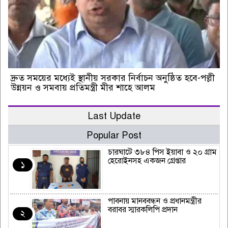
দ্রুত সময়ের মধ্যেই স্থানীয় সরকার নির্বাচন অনুষ্ঠিত হবে-পল্লী
উন্নয়ন ও সমবায় প্রতিমন্ত্রী মীর শাহে আলম
Last Update
Popular Post
চারঘাটে ৩৮৪ পিস ইয়াবা ও ২০ গ্রাম
হেরোইনসহ একজন গ্রেপ্তার
১
পাবনায় মানববন্ধন ও প্রধানমন্ত্রীর
বরাবর স্মারকলিপি প্রদান
২