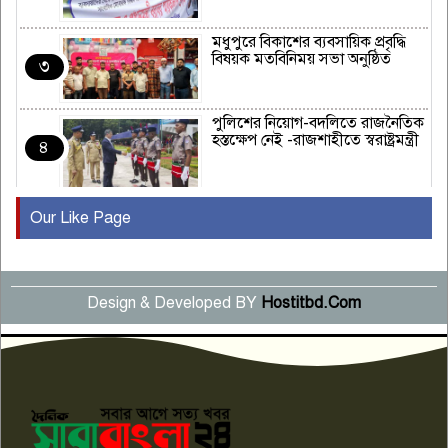
মধুপুরে বিকাশের ব্যবসায়িক প্রবৃদ্ধি
বিষয়ক মতবিনিময় সভা অনুষ্ঠিত
৩
পুলিশের নিয়োগ-বদলিতে রাজনৈতিক
হস্তক্ষেপ নেই -রাজশাহীতে স্বরাষ্ট্রমন্ত্রী
৪
Our Like Page
কুষ্টিয়ায় মাছরাঙা টেলিভিশনের ১৫
বছর পূর্তি উদযাপন
৫
Design & Developed BY
Hostitbd.Com
সংবাদ সম্মেলনে অভিযোগ অস্বীকার
উদ্দেশ্য প্রণোদিত সংবাদ প্রকাশের
৬
প্রতিবাদ নাজির হাসানের
পাবনার আটঘরিয়ার একদন্তে সিঁধ
কেটে ঘরে ঢুকে স্কুল শিক্ষিকাকে হত্যা
৭
টয়লেটের ট্যাংকি থেকে লাশ উদ্ধার