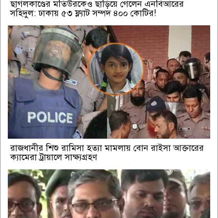
ছাগলকাণ্ডের মতিউরকেও ছাড়িয়ে গেলেন এনবিআরের
সহিদুল: ঢাকায় ৫৩ ফ্ল্যাট সম্পদ ৪০০ কোটির!
রাজধানীর শিশু রামিসা হত্যা মামলায় বোন রাইসা আক্তারের
ক্যামেরা ট্রায়ালে সাক্ষ্যগ্রহণ