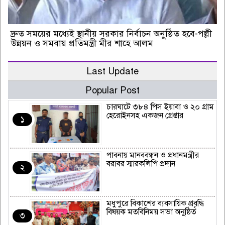
দ্রুত সময়ের মধ্যেই স্থানীয় সরকার নির্বাচন অনুষ্ঠিত হবে-পল্লী
উন্নয়ন ও সমবায় প্রতিমন্ত্রী মীর শাহে আলম
Last Update
Popular Post
চারঘাটে ৩৮৪ পিস ইয়াবা ও ২০ গ্রাম
হেরোইনসহ একজন গ্রেপ্তার
১
পাবনায় মানববন্ধন ও প্রধানমন্ত্রীর
বরাবর স্মারকলিপি প্রদান
২
মধুপুরে বিকাশের ব্যবসায়িক প্রবৃদ্ধি
বিষয়ক মতবিনিময় সভা অনুষ্ঠিত
৩