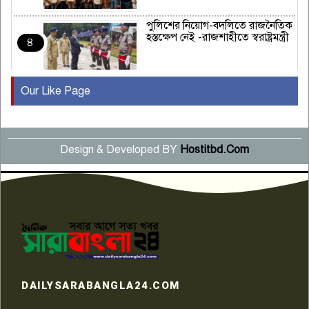
পুলিশের নিয়োগ-বদলিতে রাজনৈতিক
হস্তক্ষেপ নেই -রাজশাহীতে স্বরাষ্ট্রমন্ত্রী
৪
Our Like Page
কুষ্টিয়ায় মাছরাঙা টেলিভিশনের ১৫
বছর পূর্তি উদযাপন
৫
Design & Developed BY
Hostitbd.Com
সংবাদ সম্মেলনে অভিযোগ অস্বীকার
উদ্দেশ্য প্রণোদিত সংবাদ প্রকাশের
৬
প্রতিবাদ নাজির হাসানের
পাবনার আটঘরিয়ার একদন্তে সিঁধ
কেটে ঘরে ঢুকে স্কুল শিক্ষিকাকে হত্যা
৭
টয়লেটের ট্যাংকি থেকে লাশ উদ্ধার
রাজশাহীতে সন্ত্রাসী হামলায় গুরুতর
DAILYSARABANGLA24.COM
আহত সাংবাদিক সম্রাট, হাসপাতালে
৮
চিকিৎসাধীন