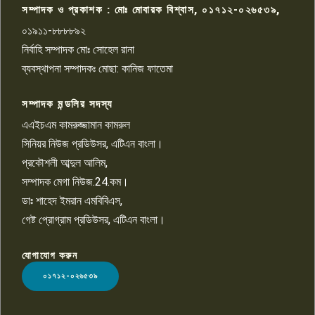
সম্পাদক ও প্রকাশক : মোঃ মোবারক বিশ্বাস, ০১৭১২-০২৬৫৩৯,
০১৯১১-৮৮৮৮৯২
পাবনা জেলা জাসাসের আহবায়ক
নির্বাহি সম্পাদক মোঃ সোহেল রানা
খালেদ হোসেন পরাগের বিরুদ্ধে
৯
চাঁদাবাজি ও হয়রানির অভিযোগ
ব্যবস্থাপনা সম্পাদকঃ মোছা: কানিজ ফাতেমা
সম্পাদক মন্ডলির সদস্য
বিশ্বের সঙ্গে শিক্ষার্থীদের সংযোগ গড়ে
তুলতে হবে: শিমুল বিশ্বাস
এএইচএম কামরুজ্জামান কামরুল
১০
সিনিয়র নিউজ প্রডিউসর, এটিএন বাংলা।
প্রকৌশলী আব্দুল আলিম,
সম্পাদক মেগা নিউজ.24.কম।
ডাঃ শাহেদ ইমরান এমবিবিএস,
গেষ্ট প্রোগ্রাম প্রডিউসর, এটিএন বাংলা।
যোগাযোগ করুন
LOGO
০১৭১২-০২৬৫৩৯