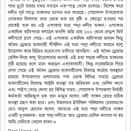
পথে ছুটে যাবার সময় সমানে এক’পাড় ভেঙ্গে চলেছে। বিশেষ করে
নদীর পূর্ব পাড়ে ভাঙ্গনের তান্ডব শুরু করেছে। গোয়ালন্দ উপজেলায়
সোমবার দিবাগত রাত থেকে শুরু হয় বৃষ্টি ও ঝোড়ো হওয়ার পর
থেকেই শুরু হয় এই এলাকার মরা পদ্মা নদীর ভাঙ্গন। এলাকার
একাধিক বাসিন্দারা বলছেন ফসলি জমি প্রায় ১০০ থেকে দেড়শ ফিট
নদীগর্ভে চলে গেছে। এই এলাকার একাধিক বাসিন্দারা জানান কিছু
অবৈধ ড্রেজার ব্যবসায়ী দীর্ঘদিন এই মরা পদ্মা নদীতে অবাধে বালু
উত্তোলন করে বিক্রির মহোৎসব চালিয়ে আসছিল। এই অবৈধ ড্রেজার
মেশিন দিয়ে বালু উত্তোলনের ফলেই এই মরা পদ্মায় নদীতে ভাঙ্গনের
সৃষ্টি হয়েছে বলে মনে করছেন এলাকাবাসী। কিন্তু সরেজমিনে গিয়ে
দেখা গেছে এই অবৈধ ড্রেজার ব্যবসায়ীদের বিরুদ্ধে কঠোর অবস্থানে
রয়েছে উপজেলার প্রশাসনের পক্ষ থেকে বিভিন্ন সময়ে ড্রেজার
ব্যবসায়ীদের বিরুদ্ধে আইনি ব্যবস্থা সহ জরিমানা এবং মেশিন ধ্বংস
এবং পাইপ ভেঙে ফেলা হয় বিভিন্ন সময়। গোয়ালন্দ উপজেলা নির্বাহী
কর্মকর্তা আজিজুল হক খান মামুন বলেন, নদী ভাঙ্গন রোধে সঠিক
ব্যবস্থা গ্রহণ করা হবে। ৪নং উজানচর ইউনিয়ন পরিষদের চেয়ারম্যান
মোঃ আবুল হোসেন বলেন, অসময়ে এই মরা পদ্মা নদীতে ভাঙ্গন
একটি দুঃখজনক। মরা পদ্মা নদীতে আর ড্রেজার মেশিন বসানো না হয়
আমি সেদিকে খেয়াল রাখব।v