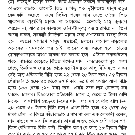
মো. নাজমুল হাসান বলেন, আমি প্রতিদিন সকলে কাঁচাবাজার করি।
আজকে বাজারে ভালোই ভিড় । কিন্তু গত দুইদিনেও মানুষ প্রচুর
কেনাকাটা করেছে। ফলে জিনিস পত্রের দাম বেড়ে গেছে৷ ভিড়
থাকলেও স্বাস্থ্যবিধি মানছে না অনেকেই। অনেকেই মাস্ক ব্যবহার
করছেন না, আবার দোকানগুলোও নিদিষ্ট দূরত্ব বজায় রাখছে না। তিনি
আরো বলেন, সরকারি নির্দেশনা মানার জন্য প্রশাসনকে ব্যবস্থা নিতে
হবে। নয়তো সাধারণ মানুষ এভাবেই চলবে। করোনা বাড়লেও
অনেকের সংক্রমণের ভয় নেই। তাদের বাধ্য করতে হবে। চায়ের
দোকানগুলোতে অযথা আড্ডা বন্ধ করতে হবে। এদিকে লকডাউনের
খবরে বাজারে বেড়েছে বিভিন্ন পণ্যের দাম। বাজারগুলো ঘুরে দেখা
গেছে, তিনদিন আগের ১৮ থেকে ২০ টাকায় যে আলু বিক্রি হতো এখন
সেই আলু প্রতিকেজি বিক্রি হচ্ছে ২২ থেকে ২৫ টাকা দরে। ৩৫ টাকার
পেঁয়াজ বিক্রি হচ্ছে ৪০ থেকে ৪৫ টাকায়, ৬০ টাকা কেজির আদা বিক্রি
হচ্ছে ১০০ থেকে ১২০ টাকা দরে। একই সঙ্গে দাম বেড়েছে সব
ধরনের চালের। বিক্রেতারা প্রতিকেজি চালে ২ থেকে ৩ টাকা বেশি
নিচ্ছেন। পাশাপাশি বেড়েছে ডিমের দাম। গত সপ্তাহে প্রতি হালি ডিম
২৮ থেকে ৩০ টাকায় বিক্রি হলেও এখন বিক্রি হচ্ছে ৩২ থেকে ৩৫
টাকা হালি। এ বিষয়ে কাঁচাবাজারের নাম না বলা এক দোকানী বলেন,
দাম বাড়লে আমরা কি করবো। আমরা আড়ৎ থেকে বেশি দামে পণ্য
কিনে বেশি দামে বিক্রি করি। তিনদিন আগে যে আলু ১৮ টাকায় বিক্রি
করেছি। এখন বাধ্য হয়ে ২২ থেকে ২৫ টাকায় বিক্রি করতে হচ্ছে। ৩৫