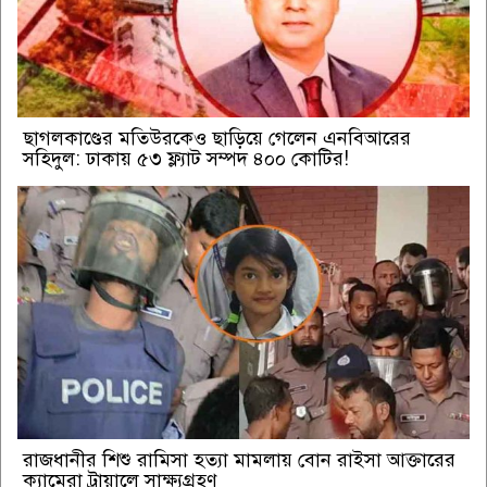
ছাগলকাণ্ডের মতিউরকেও ছাড়িয়ে গেলেন এনবিআরের
সহিদুল: ঢাকায় ৫৩ ফ্ল্যাট সম্পদ ৪০০ কোটির!
রাজধানীর শিশু রামিসা হত্যা মামলায় বোন রাইসা আক্তারের
ক্যামেরা ট্রায়ালে সাক্ষ্যগ্রহণ