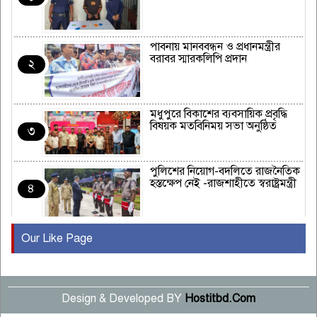
পাবনায় মানববন্ধন ও প্রধানমন্ত্রীর
বরাবর স্মারকলিপি প্রদান
২
মধুপুরে বিকাশের ব্যবসায়িক প্রবৃদ্ধি
বিষয়ক মতবিনিময় সভা অনুষ্ঠিত
৩
পুলিশের নিয়োগ-বদলিতে রাজনৈতিক
হস্তক্ষেপ নেই -রাজশাহীতে স্বরাষ্ট্রমন্ত্রী
৪
Our Like Page
কুষ্টিয়ায় মাছরাঙা টেলিভিশনের ১৫
বছর পূর্তি উদযাপন
৫
Design & Developed BY
Hostitbd.Com
সংবাদ সম্মেলনে অভিযোগ অস্বীকার
উদ্দেশ্য প্রণোদিত সংবাদ প্রকাশের