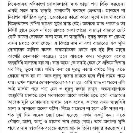
বিক্রেতাসহ অধিকাংশ দোকানদারই মাস্ক ছাড়া পণ্য বিক্রি করছেন।
একই সঙ্গে মাস্ক ছাড়াই কেনাকাটা করছেন ক্রেতারা। মানছেন না
নিরাপদ শারীরিক দূরত্ব। ক্রেতাদের কারো কারো মুখে মাস্ক থাকলেও
বিক্রেতাদের বেশির ভাগের মুখে মাস্ক নেই। অনেকে মাস্ক পরলেও তা
নিদিষ্ট স্থানে থেকে নামিয়ে রাখতে দেখা গেছে৷ এছাড়া বাজারে ছোট
ছোট চায়ের দোকানে মানা হচ্ছে না স্বাস্থ্যবিধি। দূরত্ব বজায় না রেখেই
এসব চলতে দেখা গেছে। এ বিষয়ে নাম না বলা বাজারের এক মুদি
দোকানের মালিক বলেন, লকডাউনের খবরে গত দুই দিন মানুষ
আখেরি কেনাকাটা করেছে। তবে আজকে কম। মানুষকে বলেও
স্বাস্থ্যবিধি মানানো যায় না। কার আগে কে সদাই নেবে সে প্রতিযোগিতায়
সব কিছু ভুলে যায়। যদিও বলা হয় দূরত্ব বজায় রাখতে কিন্তু এতে
কোনো লাভ হয় না। আর দূরত্ব বজায় রাখতে হলে দীর্ঘ লাইন পড়ে
যায়। তখন পাশের দোকানদারের সমস্যা হয়। আমি মাস্ক না পরলে বলি
ভাই মাস্কটা পরে পণ্য নেন ও দূরত্ব বজায় রাখুন। জনসাধারণকে
স্বাস্থ্যবিধি মানাতে হলে সরকারকে আরো কঠোর হতে হবে। বাজারের
আরেক মুদি দোকানদার ছালাম সেক বলেন, কাজের সময় স্বাস্থ্যবিধি
মানা ও মানানো অনেক কঠিন। নিজে সচেতন না হলে এটা সম্ভব না।
গত দুই দিন অনেক বেচা কেনা হয়েছে। এখন একটু কম। এতে
পেঁয়াজ, আদা, আলু ও চালের দাম বেড়ে গেছে। তবে অন্যান্য মুদি
পণ্যের দাম স্বাভাবিক রয়েছে বলেও জানান তিনি। বাজার করতে আসা