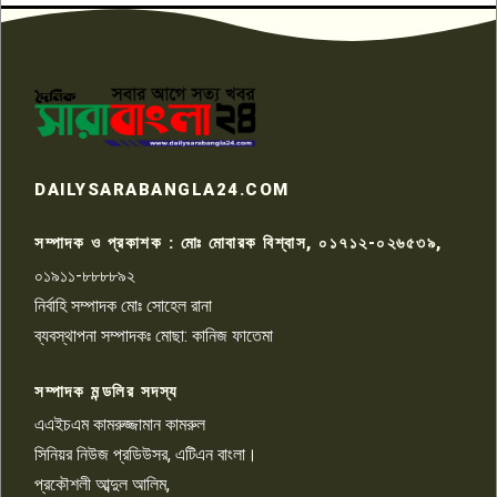
৬
প্রতিবাদ নাজির হাসানের
পাবনার আটঘরিয়ার একদন্তে সিঁধ
কেটে ঘরে ঢুকে স্কুল শিক্ষিকাকে হত্যা
৭
টয়লেটের ট্যাংকি থেকে লাশ উদ্ধার
রাজশাহীতে সন্ত্রাসী হামলায় গুরুতর
DAILYSARABANGLA24.COM
আহত সাংবাদিক সম্রাট, হাসপাতালে
৮
চিকিৎসাধীন
সম্পাদক ও প্রকাশক : মোঃ মোবারক বিশ্বাস, ০১৭১২-০২৬৫৩৯,
০১৯১১-৮৮৮৮৯২
পাবনা জেলা জাসাসের আহবায়ক
নির্বাহি সম্পাদক মোঃ সোহেল রানা
খালেদ হোসেন পরাগের বিরুদ্ধে
৯
চাঁদাবাজি ও হয়রানির অভিযোগ
ব্যবস্থাপনা সম্পাদকঃ মোছা: কানিজ ফাতেমা
সম্পাদক মন্ডলির সদস্য
বিশ্বের সঙ্গে শিক্ষার্থীদের সংযোগ গড়ে
তুলতে হবে: শিমুল বিশ্বাস
এএইচএম কামরুজ্জামান কামরুল
১০
সিনিয়র নিউজ প্রডিউসর, এটিএন বাংলা।
প্রকৌশলী আব্দুল আলিম,