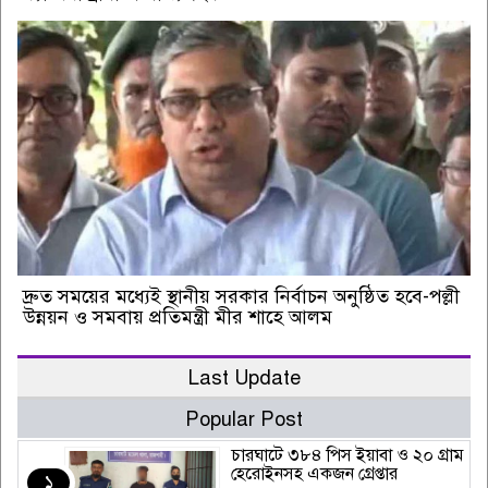
দ্রুত সময়ের মধ্যেই স্থানীয় সরকার নির্বাচন অনুষ্ঠিত হবে-পল্লী
উন্নয়ন ও সমবায় প্রতিমন্ত্রী মীর শাহে আলম
Last Update
Popular Post
চারঘাটে ৩৮৪ পিস ইয়াবা ও ২০ গ্রাম
হেরোইনসহ একজন গ্রেপ্তার
১