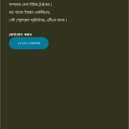
সম্পাদক মেগা নিউজ.24.কম।
ডাঃ শাহেদ ইমরান এমবিবিএস,
গেষ্ট প্রোগ্রাম প্রডিউসর, এটিএন বাংলা।
যোগাযোগ করুন
LOGO
০১৭১২-০২৬৫৩৯