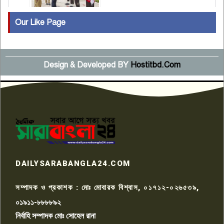
Our Like Page
কুষ্টিয়ায় মাছরাঙা টেলিভিশনের ১৫
বছর পূর্তি উদযাপন
৫
Design & Developed BY
Hostitbd.Com
সংবাদ সম্মেলনে অভিযোগ অস্বীকার
উদ্দেশ্য প্রণোদিত সংবাদ প্রকাশের
৬
প্রতিবাদ নাজির হাসানের
পাবনার আটঘরিয়ার একদন্তে সিঁধ
কেটে ঘরে ঢুকে স্কুল শিক্ষিকাকে হত্যা
৭
টয়লেটের ট্যাংকি থেকে লাশ উদ্ধার
রাজশাহীতে সন্ত্রাসী হামলায় গুরুতর
DAILYSARABANGLA24.COM
আহত সাংবাদিক সম্রাট, হাসপাতালে
৮
চিকিৎসাধীন
সম্পাদক ও প্রকাশক : মোঃ মোবারক বিশ্বাস, ০১৭১২-০২৬৫৩৯,
০১৯১১-৮৮৮৮৯২
পাবনা জেলা জাসাসের আহবায়ক
নির্বাহি সম্পাদক মোঃ সোহেল রানা
খালেদ হোসেন পরাগের বিরুদ্ধে
৯