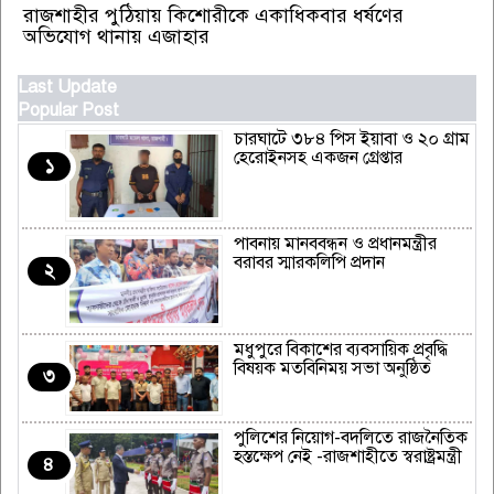
রাজশাহীর পুঠিয়ায় কিশোরীকে একাধিকবার ধর্ষণের
অভিযোগ থানায় এজাহার
Last Update
Popular Post
চারঘাটে ৩৮৪ পিস ইয়াবা ও ২০ গ্রাম
হেরোইনসহ একজন গ্রেপ্তার
১
পাবনায় মানববন্ধন ও প্রধানমন্ত্রীর
বরাবর স্মারকলিপি প্রদান
২
মধুপুরে বিকাশের ব্যবসায়িক প্রবৃদ্ধি
বিষয়ক মতবিনিময় সভা অনুষ্ঠিত
৩
পুলিশের নিয়োগ-বদলিতে রাজনৈতিক
হস্তক্ষেপ নেই -রাজশাহীতে স্বরাষ্ট্রমন্ত্রী
৪