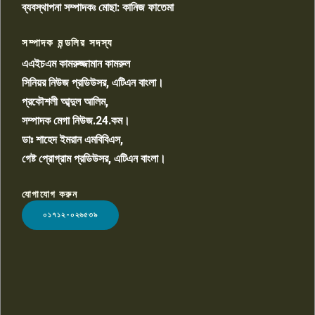
চাঁদাবাজি ও হয়রানির অভিযোগ
ব্যবস্থাপনা সম্পাদকঃ মোছা: কানিজ ফাতেমা
সম্পাদক মন্ডলির সদস্য
বিশ্বের সঙ্গে শিক্ষার্থীদের সংযোগ গড়ে
তুলতে হবে: শিমুল বিশ্বাস
এএইচএম কামরুজ্জামান কামরুল
১০
সিনিয়র নিউজ প্রডিউসর, এটিএন বাংলা।
প্রকৌশলী আব্দুল আলিম,
সম্পাদক মেগা নিউজ.24.কম।
ডাঃ শাহেদ ইমরান এমবিবিএস,
গেষ্ট প্রোগ্রাম প্রডিউসর, এটিএন বাংলা।
যোগাযোগ করুন
LOGO
০১৭১২-০২৬৫৩৯