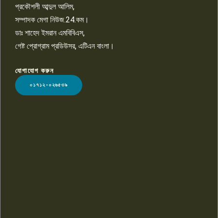
প্রকৌশলী আব্দুল আলিম,
সম্পাদক মেগা নিউজ.24.কম।
ডাঃ শাহেদ ইমরান এমবিবিএস,
গেষ্ট প্রোগ্রাম প্রডিউসর, এটিএন বাংলা।
যোগাযোগ করুন
LOGO
০১৭১২-০২৬৫৩৯