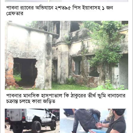
পাবনা র‌্যাবের অভিযানে ২শত৯৫ পিস ইয়াবাসহ ১ জন
গ্রেফতার
পাবনার মানসিক হাসপাতাল কি ঠাকুরের তীর্থ ভুমি বানানোর
চক্রান্ত চলছে কারা জড়িত