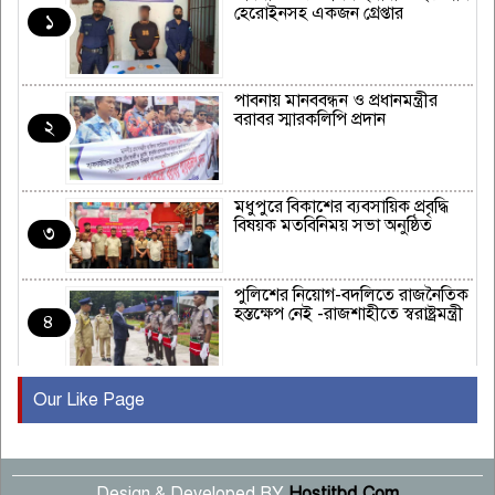
হেরোইনসহ একজন গ্রেপ্তার
১
পাবনায় মানববন্ধন ও প্রধানমন্ত্রীর
বরাবর স্মারকলিপি প্রদান
২
মধুপুরে বিকাশের ব্যবসায়িক প্রবৃদ্ধি
বিষয়ক মতবিনিময় সভা অনুষ্ঠিত
৩
পুলিশের নিয়োগ-বদলিতে রাজনৈতিক
হস্তক্ষেপ নেই -রাজশাহীতে স্বরাষ্ট্রমন্ত্রী
৪
Our Like Page
কুষ্টিয়ায় মাছরাঙা টেলিভিশনের ১৫
বছর পূর্তি উদযাপন
৫
Design & Developed BY
Hostitbd.Com