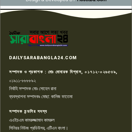
সংবাদ সম্মেলনে অভিযোগ অস্বীকার
উদ্দেশ্য প্রণোদিত সংবাদ প্রকাশের
৬
প্রতিবাদ নাজির হাসানের
পাবনার আটঘরিয়ার একদন্তে সিঁধ
কেটে ঘরে ঢুকে স্কুল শিক্ষিকাকে হত্যা
৭
টয়লেটের ট্যাংকি থেকে লাশ উদ্ধার
রাজশাহীতে সন্ত্রাসী হামলায় গুরুতর
DAILYSARABANGLA24.COM
আহত সাংবাদিক সম্রাট, হাসপাতালে
৮
চিকিৎসাধীন
সম্পাদক ও প্রকাশক : মোঃ মোবারক বিশ্বাস, ০১৭১২-০২৬৫৩৯,
০১৯১১-৮৮৮৮৯২
পাবনা জেলা জাসাসের আহবায়ক
নির্বাহি সম্পাদক মোঃ সোহেল রানা
খালেদ হোসেন পরাগের বিরুদ্ধে
৯
চাঁদাবাজি ও হয়রানির অভিযোগ
ব্যবস্থাপনা সম্পাদকঃ মোছা: কানিজ ফাতেমা
সম্পাদক মন্ডলির সদস্য
বিশ্বের সঙ্গে শিক্ষার্থীদের সংযোগ গড়ে
তুলতে হবে: শিমুল বিশ্বাস
এএইচএম কামরুজ্জামান কামরুল
১০
সিনিয়র নিউজ প্রডিউসর, এটিএন বাংলা।