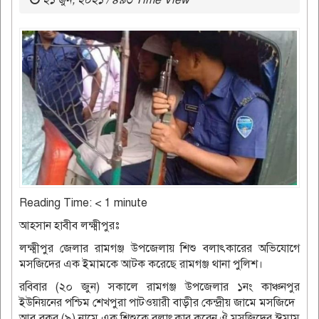
২১ জুন, ২০২১ / ৪৯৩ Time View
Reading Time:
< 1
minute
আহসান হাবীব লক্ষ্মীপুরঃ
লক্ষ্মীপুর জেলার রামগঞ্জ উপজেলায় শিশু বলাৎকারের অভিযোগে
মসজিদের এক ইমামকে আটক করেছে রামগঞ্জ থানা পুলিশ।
রবিবার (২০ জুন) সকালে রামগঞ্জ উপজেলার ১নং কাঞ্চনপুর
ইউনিয়নের পশ্চিম শেখপুরা পাটওয়ারী বাড়ীর কেন্দ্রীয় জামে মসজিদে
আবু বকর (৯) নামে এক শিশুকে বলাৎকার করেন ঐ মসজিদের ঈমাম