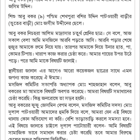
জসিম উদ্দিন।
শিশু আবু বকর (৯) পশ্চিম শেখপুরা বশির উদ্দিন পাটওয়ারী বাড়ীর
(ভুতের বাড়ী) মোঃ জসীম উদ্দীনের ছেলে।
আবু বকর নিচহরা আলিম মাদ্রাসার চতু্র্থ শ্রেনির ছাত্র। সে বলে, আজ
সকাল বেলা আমি মসজিদে আরবি পড়তে আসি। আরবি পড়ার শেষে
হুজুর আমাকে রুমে নিয়ে যায়। তারপর আমাকে দিয়ে উনার হাত, পা,
কোমর টিপায়। খারাপ কাজ করার চেষ্ঠা করে। আমার গায়ের উপর উঠে
পড়ে। পরে আমি মাকে বিষয়টি জানাই।
স্থানীয়রা জানান এর আগেও আরো কয়েকজন ছাত্রের সাথে এমন
জগন্য কাজ করেছে ঐ ঈমাম।
মসজিদ কমিটির সভাপতি অধ্যাপক মোঃ শাহজাহান বলেন, আবু
বকরের মা আমাকে বিষয়টি অবগত করেছে। আমরা বিষয়টি সমাধানের
চেষ্ঠা করেছি। কিন্তু জনরোষে তা সম্ভব হয়নি।
আবু বকরের ফুফু জেসমিন বেগম বলেন, মসজিদ কমিটির সদস্য মোঃ
দুলাল পাটওয়ারী আমাদের হুমকি দিয়ে বলে, আমরা যেন এই বিষয়ে
থানায় কোন অভিযোগ না করি। বেশি ভাড়াভাড়ি করলে সমস্যা হবে।
এই বিষয়ে জানতে চাইলে দুলাল পাটোয়ারী বলেন- আমি বিষয়টি
সামাজিক ভাবে সমাধান করার চেষ্টা করেছি তবে আমার বিরুদ্ধে
ছেলের ফুফুর অভিযোগ ভিত্তিহীন।