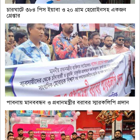
চারঘাটে ৩৮৪ পিস ইয়াবা ও ২০ গ্রাম হেরোইনসহ একজন
গ্রেপ্তার
পাবনায় মানববন্ধন ও প্রধানমন্ত্রীর বরাবর স্মারকলিপি প্রদান