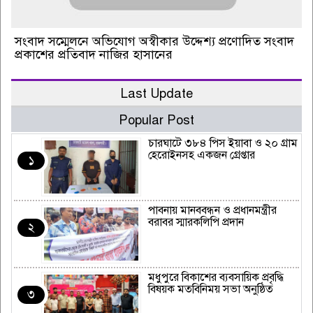
সংবাদ সম্মেলনে অভিযোগ অস্বীকার উদ্দেশ্য প্রণোদিত সংবাদ
প্রকাশের প্রতিবাদ নাজির হাসানের
Last Update
Popular Post
চারঘাটে ৩৮৪ পিস ইয়াবা ও ২০ গ্রাম
হেরোইনসহ একজন গ্রেপ্তার
১
পাবনায় মানববন্ধন ও প্রধানমন্ত্রীর
বরাবর স্মারকলিপি প্রদান
২
মধুপুরে বিকাশের ব্যবসায়িক প্রবৃদ্ধি
বিষয়ক মতবিনিময় সভা অনুষ্ঠিত
৩