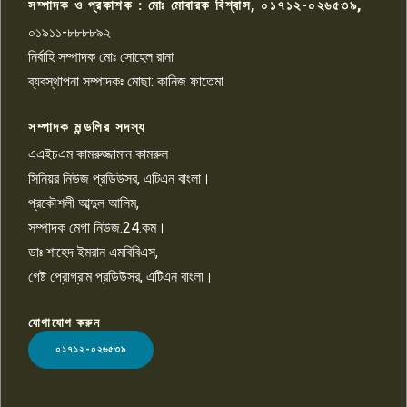
সম্পাদক ও প্রকাশক : মোঃ মোবারক বিশ্বাস, ০১৭১২-০২৬৫৩৯,
০১৯১১-৮৮৮৮৯২
পাবনা জেলা জাসাসের আহবায়ক
নির্বাহি সম্পাদক মোঃ সোহেল রানা
খালেদ হোসেন পরাগের বিরুদ্ধে
৯
চাঁদাবাজি ও হয়রানির অভিযোগ
ব্যবস্থাপনা সম্পাদকঃ মোছা: কানিজ ফাতেমা
সম্পাদক মন্ডলির সদস্য
বিশ্বের সঙ্গে শিক্ষার্থীদের সংযোগ গড়ে
তুলতে হবে: শিমুল বিশ্বাস
এএইচএম কামরুজ্জামান কামরুল
১০
সিনিয়র নিউজ প্রডিউসর, এটিএন বাংলা।
প্রকৌশলী আব্দুল আলিম,
সম্পাদক মেগা নিউজ.24.কম।
ডাঃ শাহেদ ইমরান এমবিবিএস,
গেষ্ট প্রোগ্রাম প্রডিউসর, এটিএন বাংলা।
যোগাযোগ করুন
LOGO
০১৭১২-০২৬৫৩৯