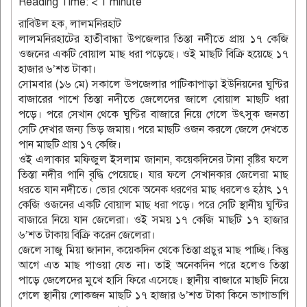
Reading Time:
< 1
minute
রাবিউল হক, লালমনিরহাট
লালমনিরহাটের হাতীবান্ধা উপজেলার তিস্তা নদীতে প্রায় ১৭ কেজি
ওজনের একটি বোয়াল মাছ ধরা পড়েছে। ওই মাছটি বিক্রি হয়েছে ১৭
হাজার ৬’শত টাকা।
সোমবার (১৬ মে) সকালে উপজেলার পাটিকাপাড়া ইউনিয়নের ঘুণ্টির
বাজারের পাশে তিস্তা নদীতে জেলেদের জালে বোয়াল মাছটি ধরা
পড়ে। পরে সেখান থেকে ঘুণ্টির বাজারে নিয়ে গেলে উৎসুক জনতা
সেটি দেখার জন্য ভিড় জমায়। পরে মাছটি ওজন করলে জেলে দেখতে
পান মাছটি প্রায় ১৭ কেজি।
ওই এলাকার মফিজুল ইসলাম জানান, কয়েকদিনের টানা বৃষ্টির ফলে
তিস্তা নদীর পানি বৃদ্ধি পেয়েছে। যার ফলে সেখানকার জেলেরা মাছ
ধরতে যান নদীতে। ভোর থেকে অনেক ধরণের মাছ ধরলেও হঠাৎ ১৭
কেজি ওজনের একটি বোয়াল মাছ ধরা পড়ে। পরে সেটি স্থানীয় ঘুন্টির
বাজারে নিয়ে যান জেলেরা। ওই সময় ১৭ কেজি মাছটি ১৭ হাজার
৬’শত টাকায় বিক্রি করেন জেলেরা।
জেলে সাজু মিয়া জানান, কয়েকদিন থেকে তিস্তা প্রচুর মাছ পাচ্ছি। কিন্তু
আগে এত মাছ পাওয়া যেত না। তাই অনেকদিন পরে হলেও তিস্তা
পাড়ে জেলেদের মুখে হাসি ফিরে এসেছে। স্থানীয় বাজারে মাছটি নিয়ে
গেলে স্থানীয় লোকজন মাছটি ১৭ হাজার ৬’শত টাকা কিনে ভাগাভাগি