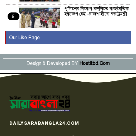
পুলিশের নিয়োগ-বদলিতে রাজনৈতিক
হস্তক্ষেপ নেই -রাজশাহীতে স্বরাষ্ট্রমন্ত্রী
৪
Our Like Page
কুষ্টিয়ায় মাছরাঙা টেলিভিশনের ১৫
বছর পূর্তি উদযাপন
৫
Design & Developed BY
Hostitbd.Com
সংবাদ সম্মেলনে অভিযোগ অস্বীকার
উদ্দেশ্য প্রণোদিত সংবাদ প্রকাশের
৬
প্রতিবাদ নাজির হাসানের
পাবনার আটঘরিয়ার একদন্তে সিঁধ
কেটে ঘরে ঢুকে স্কুল শিক্ষিকাকে হত্যা
৭
টয়লেটের ট্যাংকি থেকে লাশ উদ্ধার
রাজশাহীতে সন্ত্রাসী হামলায় গুরুতর
DAILYSARABANGLA24.COM
আহত সাংবাদিক সম্রাট, হাসপাতালে
৮
চিকিৎসাধীন