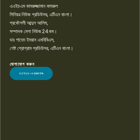
তুলতে হবে: শিমুল বিশ্বাস
এএইচএম কামরুজ্জামান কামরুল
১০
সিনিয়র নিউজ প্রডিউসর, এটিএন বাংলা।
প্রকৌশলী আব্দুল আলিম,
সম্পাদক মেগা নিউজ.24.কম।
ডাঃ শাহেদ ইমরান এমবিবিএস,
গেষ্ট প্রোগ্রাম প্রডিউসর, এটিএন বাংলা।
যোগাযোগ করুন
LOGO
০১৭১২-০২৬৫৩৯