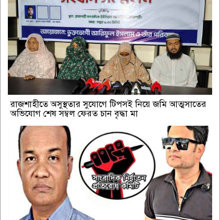
রাজশাহীতে অসুস্থতার সুযোগে টিপসই নিয়ে জমি আত্মসাতের
অভিযোগ শেষ সম্বল ফেরত চান বৃদ্ধা মা