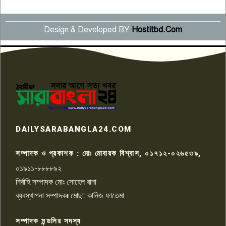
Design & Developed BY
Hostitbd.Com
সংবাদ সম্মেলনে অভিযোগ অস্বীকার
উদ্দেশ্য প্রণোদিত সংবাদ প্রকাশের
৬
প্রতিবাদ নাজির হাসানের
পাবনার আটঘরিয়ার একদন্তে সিঁধ
কেটে ঘরে ঢুকে স্কুল শিক্ষিকাকে হত্যা
৭
টয়লেটের ট্যাংকি থেকে লাশ উদ্ধার
রাজশাহীতে সন্ত্রাসী হামলায় গুরুতর
DAILYSARABANGLA24.COM
আহত সাংবাদিক সম্রাট, হাসপাতালে
৮
চিকিৎসাধীন
সম্পাদক ও প্রকাশক : মোঃ মোবারক বিশ্বাস, ০১৭১২-০২৬৫৩৯,
০১৯১১-৮৮৮৮৯২
পাবনা জেলা জাসাসের আহবায়ক
নির্বাহি সম্পাদক মোঃ সোহেল রানা
খালেদ হোসেন পরাগের বিরুদ্ধে
৯
চাঁদাবাজি ও হয়রানির অভিযোগ
ব্যবস্থাপনা সম্পাদকঃ মোছা: কানিজ ফাতেমা
সম্পাদক মন্ডলির সদস্য
বিশ্বের সঙ্গে শিক্ষার্থীদের সংযোগ গড়ে