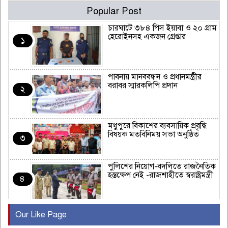
Popular Post
চারঘাটে ৩৮৪ পিস ইয়াবা ও ২০ গ্রাম
হেরোইনসহ একজন গ্রেপ্তার
১
পাবনায় মানববন্ধন ও প্রধানমন্ত্রীর
বরাবর স্মারকলিপি প্রদান
২
মধুপুরে বিকাশের ব্যবসায়িক প্রবৃদ্ধি
বিষয়ক মতবিনিময় সভা অনুষ্ঠিত
৩
পুলিশের নিয়োগ-বদলিতে রাজনৈতিক
হস্তক্ষেপ নেই -রাজশাহীতে স্বরাষ্ট্রমন্ত্রী
৪
Our Like Page
কুষ্টিয়ায় মাছরাঙা টেলিভিশনের ১৫
বছর পূর্তি উদযাপন
৫