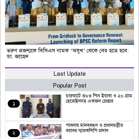
তরুণ প্রজন্মকে বিসিএস নামক ‘অসুখ’ থেকে বের হতে হবে:
ডা. জাহেদ
Last Update
Popular Post
চারঘাটে ৩৮৪ পিস ইয়াবা ও ২০ গ্রাম
হেরোইনসহ একজন গ্রেপ্তার
১
পাবনায় মানববন্ধন ও প্রধানমন্ত্রীর
বরাবর স্মারকলিপি প্রদান
২