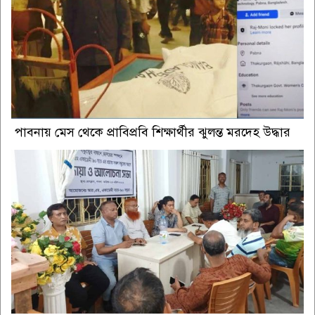
পাবনায় মেস থেকে প্রাবিপ্রবি শিক্ষার্থীর ঝুলন্ত মরদেহ উদ্ধার