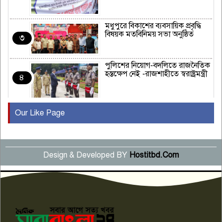
মধুপুরে বিকাশের ব্যবসায়িক প্রবৃদ্ধি
বিষয়ক মতবিনিময় সভা অনুষ্ঠিত
৩
পুলিশের নিয়োগ-বদলিতে রাজনৈতিক
হস্তক্ষেপ নেই -রাজশাহীতে স্বরাষ্ট্রমন্ত্রী
৪
Our Like Page
কুষ্টিয়ায় মাছরাঙা টেলিভিশনের ১৫
বছর পূর্তি উদযাপন
৫
Design & Developed BY
Hostitbd.Com
সংবাদ সম্মেলনে অভিযোগ অস্বীকার
উদ্দেশ্য প্রণোদিত সংবাদ প্রকাশের
৬
প্রতিবাদ নাজির হাসানের
পাবনার আটঘরিয়ার একদন্তে সিঁধ
কেটে ঘরে ঢুকে স্কুল শিক্ষিকাকে হত্যা
৭
টয়লেটের ট্যাংকি থেকে লাশ উদ্ধার