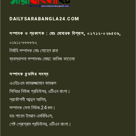
রাজশাহীতে সন্ত্রাসী হামলায় গুরুতর
DAILYSARABANGLA24.COM
আহত সাংবাদিক সম্রাট, হাসপাতালে
৮
চিকিৎসাধীন
সম্পাদক ও প্রকাশক : মোঃ মোবারক বিশ্বাস, ০১৭১২-০২৬৫৩৯,
০১৯১১-৮৮৮৮৯২
পাবনা জেলা জাসাসের আহবায়ক
নির্বাহি সম্পাদক মোঃ সোহেল রানা
খালেদ হোসেন পরাগের বিরুদ্ধে
৯
চাঁদাবাজি ও হয়রানির অভিযোগ
ব্যবস্থাপনা সম্পাদকঃ মোছা: কানিজ ফাতেমা
সম্পাদক মন্ডলির সদস্য
বিশ্বের সঙ্গে শিক্ষার্থীদের সংযোগ গড়ে
তুলতে হবে: শিমুল বিশ্বাস
এএইচএম কামরুজ্জামান কামরুল
১০
সিনিয়র নিউজ প্রডিউসর, এটিএন বাংলা।
প্রকৌশলী আব্দুল আলিম,
সম্পাদক মেগা নিউজ.24.কম।
ডাঃ শাহেদ ইমরান এমবিবিএস,
গেষ্ট প্রোগ্রাম প্রডিউসর, এটিএন বাংলা।