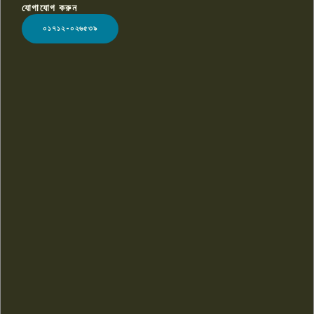
যোগাযোগ করুন
LOGO
০১৭১২-০২৬৫৩৯