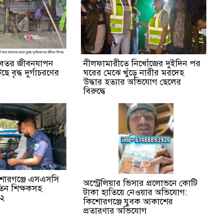
বেতর জীবনযাপন
নীলফামারীতে নিখোঁজের দুইদিন পর
 বৃদ্ধ দুর্গাচরণের
ঘরের মেঝে খুঁড়ে নারীর মরদেহ
উদ্ধার হত্যার অভিযোগ ছেলের
বিরুদ্ধে
শোরগঞ্জে এসএসসি
অস্ট্রেলিয়ার ভিসার প্রলোভনে কোটি
 তিন শিক্ষকসহ
টাকা হাতিয়ে নেওয়ার অভিযোগ:
 ২
কিশোরগঞ্জে যুবক আকাশের
প্রতারণার অভিযোগ