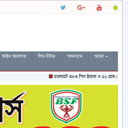
আইন আদালত
লিড নিউজ
গনমাধ্যম
আরো
চারঘাটে ৩৮৪ পিস ইয়াবা ও ২০ গ্রাম হেরোইনসহ একজন গ্