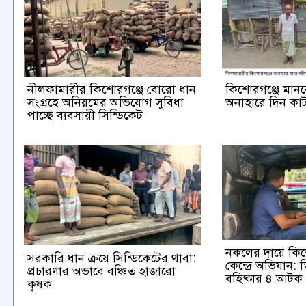
নীলফামারীর কিশোরগঞ্জে বোরো ধান
কিশোরগঞ্জে মান
সংগ্রহে অনিয়মের অভিযোগ সুবিধা
অনাহারে দিন কাটছে
পাচ্ছে ব্যবসায়ী সিন্ডিকেট
নকলের দায়ে কি
সরকারি ধান ক্রয়ে সিন্ডিকেটের থাবা:
কেন্দ্রে অভিযান:
প্রচারণার অভাবে বঞ্চিত হাজারো
বহিষ্কার ৪ আটক
কৃষক