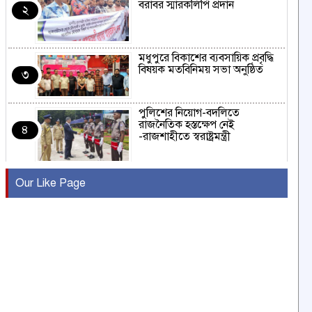
বরাবর স্মারকলিপি প্রদান
২
মধুপুরে বিকাশের ব্যবসায়িক প্রবৃদ্ধি
বিষয়ক মতবিনিময় সভা অনুষ্ঠিত
৩
পুলিশের নিয়োগ-বদলিতে
রাজনৈতিক হস্তক্ষেপ নেই
৪
-রাজশাহীতে স্বরাষ্ট্রমন্ত্রী
কুষ্টিয়ায় মাছরাঙা টেলিভিশনের ১৫
Our Like Page
বছর পূর্তি উদযাপন
৫
সংবাদ সম্মেলনে অভিযোগ অস্বীকার
উদ্দেশ্য প্রণোদিত সংবাদ প্রকাশের
৬
প্রতিবাদ নাজির হাসানের
পাবনার আটঘরিয়ার একদন্তে সিঁধ