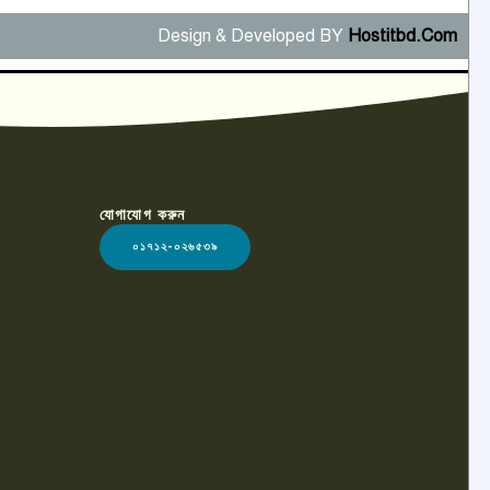
Design & Developed BY
Hostitbd.Com
যোগাযোগ করুন
০১৭১২-০২৬৫৩৯