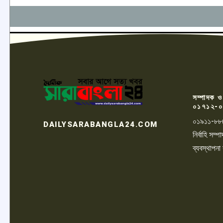
সম্পাদক ও
০১৭১২-০
০১৯১১-৮৮
DAILYSARABANGLA24.COM
নির্বাহি সম
ব্যবস্থাপনা
LOGO