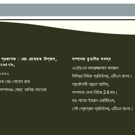
 প্রকাশক : মোঃ মোবারক বিশ্বাস,
সম্পাদক মন্ডলির সদস্য
২৬৫৩৯,
এএইচএম কামরুজ্জামান কামরুল
৮৮৯২
সিনিয়র নিউজ প্রডিউসর, এটিএন বাংলা।
্পাদক মোঃ সোহেল রানা
প্রকৌশলী আব্দুল আলিম,
 সম্পাদকঃ মোছা: কানিজ ফাতেমা
সম্পাদক মেগা নিউজ.24.কম।
ডাঃ শাহেদ ইমরান এমবিবিএস,
গেষ্ট প্রোগ্রাম প্রডিউসর, এটিএন বাংলা।